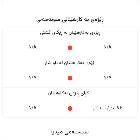
ڕێژەى به کارهێنانی سوتەمەنی
ڕێژەى بەکارهێنان له ڕێگای گشتی
N/A
N/A
ڕێژەى بەکارهێنان له ناو شار
N/A
N/A
تێکڕای ڕێژەى بەکارهێنان
6.5 لیتر/١٠٠ کم
N/A
سیستەمی میدیا