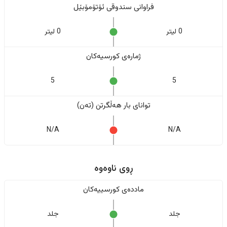
فراوانی سندوقی ئۆتۆمۆبێل
0 لیتر
0 لیتر
ژمارەی کورسیەکان
5
5
تواناى بار هەڵگرتن (تەن)
N/A
N/A
ڕوی ناوەوە
ماددەی کورسییەکان
جلد
جلد