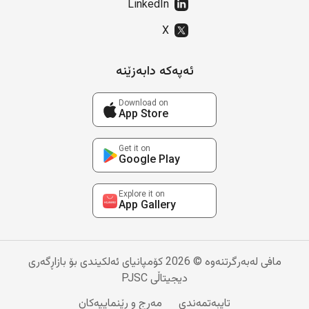
LinkedIn
X
ئەپەکە دابەزێنە
Download on
App Store
Get it on
Google Play
Explore it on
App Gallery
مافی لەبەرگرتنەوە © 2026 کۆمپانیای ئەلکیندی بۆ بازاڕگەری
دیجیتاڵی PJSC
تایبەتمەندی
مەرج و ڕێنماییەکان