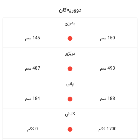
دووریەکان
بەرزی
150 سم
145 سم
درێژی
493 سم
487 سم
پانی
188 سم
184 سم
کێش
1700 کگم
0 کگم