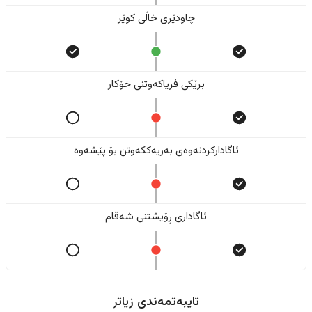
چاودێری خاڵی کوێر
برێکی فریاکەوتنی خۆکار
ئاگادارکردنەوەی بەریەککەوتن بۆ پێشەوە
ئاگاداری ڕۆیشتنی شەقام
تایبەتمەندی زیاتر