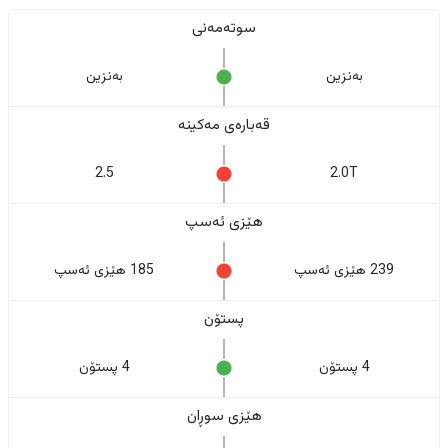
سوتەمەنی
بەنزین
بەنزین
قەبارەی مەکینە
2.5
2.0T
هێزی ئەسپ
239 هێزی ئەسپ
185 هێزی ئەسپ
پستۆن
4 پستۆن
4 پستۆن
هێزی سوڕان