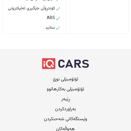
کۆنتڕۆڵی جێگیری ئەلیکترۆنی
ABS
سلاید
ئۆتۆمبێلی نوێ
ئۆتۆمبێلی بەکارهاتوو
ڕێبەر
بەراوردکردن
وێستگەکانی شەحنکردن
هەواڵەکان