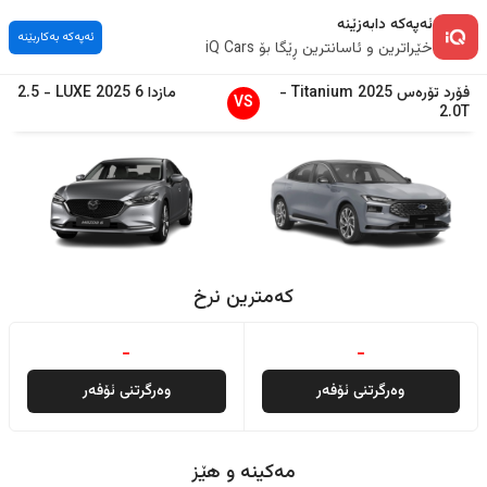
ئەپەکە دابەزێنە
ئەپەکە بەکاربێنە
خێراترین و ئاسانترین ڕێگا بۆ iQ Cars
فۆرد
تۆرەس
2025
Titanium
-
مازدا
6
2025
LUXE
-
2.5
VS
2.0T
کەمترین نرخ
-
-
وەرگرتنی ئۆفەر
وەرگرتنی ئۆفەر
مەکینە و هێز