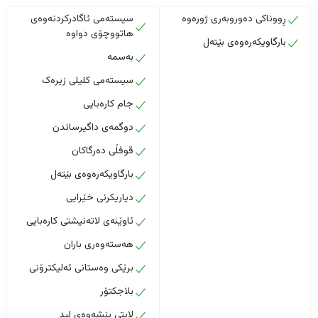
ڕووناکی دەوروبەری ژورەوە
سیستەمی ئاگادرکردنەوەی
هاتووچۆی دواوە
بارگاویکەرەوەی بێتەل
بەسمە
سیستەمی کلیلی زیرەک
جام کارەبایی
دوگمەی داگیرساندن
قوفڵی دەرگاکان
بارگاویکەرەوەی بێتەل
دیاریکرنی خێرایی
ئاوێنەی لاتەنیشتی کارەبایی
هەستەوەری باران
برێکی وەستانی ئەلیکترۆنی
بلاجکتۆر
لایتی پێشەوەی لید