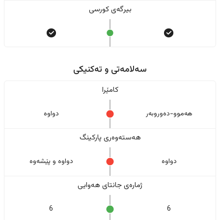
بیرگەی کورسی
سەلامەتی و تەکنیکی
کامێرا
هەموو-دەوروبەر
دواوە
هەستەوەری پارکینگ
دواوە
دواوە و پێشەوە
ژمارەی جانتای هەوایی
6
6