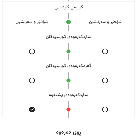
کورسی کارەبایی
شۆفێر و سەرنشین
شۆفێر و سەرنشین
ساردکەرەوەی کورسیەکان
گەرمکەرەوەی کورسیەکان
ساردکەرەوەی پشتەوە
ڕوی دەرەوە