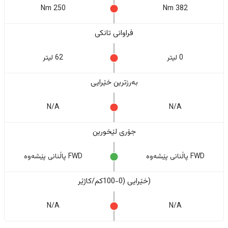
250 Nm
382 Nm
فراوانی تانکی
0 لیتر
62 لیتر
بەرزترین خێرایی
N/A
N/A
جۆری لێخورین
FWD پاڵنانی پێشەوە
FWD پاڵنانی پێشەوە
(خێرایی (0-100کم/کاژێر
N/A
N/A