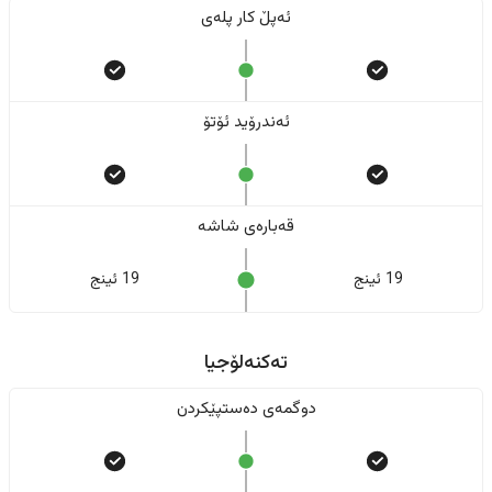
ئەپڵ کار پلەی
ئەندرۆید ئۆتۆ
قەبارەی شاشە
19 ئینج
19 ئینج
تەکنەلۆجیا
دوگمەی دەستپێکردن