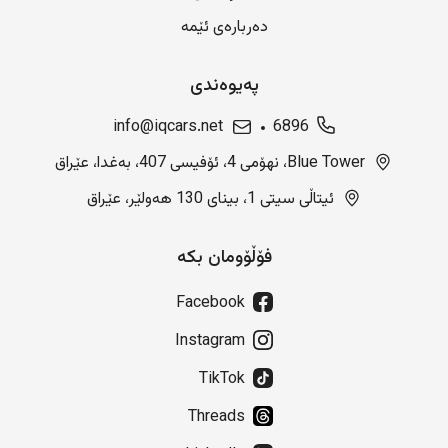
دەربارەی ئێمە
پەیوەندی
info@iqcars.net
6896
Blue Tower، نهۆمی 4، ئۆفیسی 407، بەغدا، عێراق
ئیتاڵی سیتی 1، بینای 130 هەولێر، عێراق
فۆڵۆومان بکە
Facebook
Instagram
TikTok
Threads