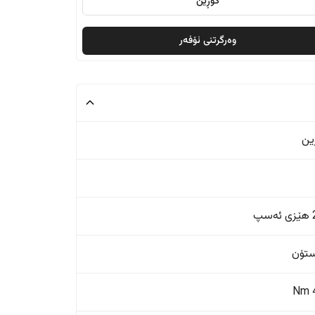
گۆڕین
وەرگرتنی ئۆفەر
ین
پ