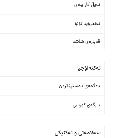
ئەپڵ کار پلەی
ئەندرۆید ئۆتۆ
قەبارەی شاشە
تەکنەلۆجیا
دوگمەی دەستپێکردن
بیرگەی کورسی
سەلامەتی و تەکنیکی