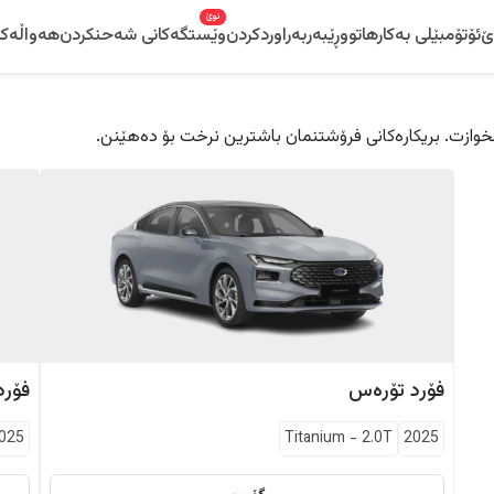
نوێ
ێ
ئۆتۆمبێلی بەکارهاتوو
ڕێبەر
بەراوردکردن
وێستگەکانی شەحنکردن
هەواڵەکا
 دڵخوازت. بریکارەکانی فرۆشتنمان باشترین نرخت بۆ دەهێنن.
فۆرد
تۆرەس
فۆرد
025
Titanium
-
2.0T
2025