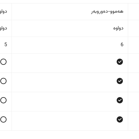
هەموو-دەوروبەر
دواو
دواوە
دواو
5
6