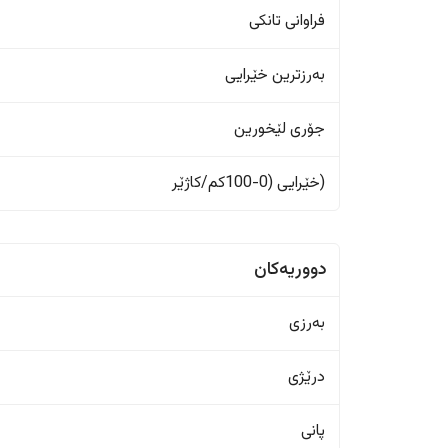
فراوانی تانکی
بەرزترین خێرایی
جۆری لێخورین
(خێرایی (0-100کم/کاژێر
دووریەکان
بەرزی
درێژی
پانی