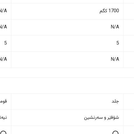
1700 کگم
N/A
N/A
N/A
5
5
N/A
N/A
جلد
قوم
شۆفێر و سەرنشین
نیەت