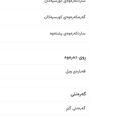
ساردکەرەوەی کورسیەکان
گەرمکەرەوەی کورسیەکان
ساردکەرەوەی پشتەوە
ڕوی دەرەوە
قەبارەی ویل
گەرەنتی
گەرەنتی گێڕ