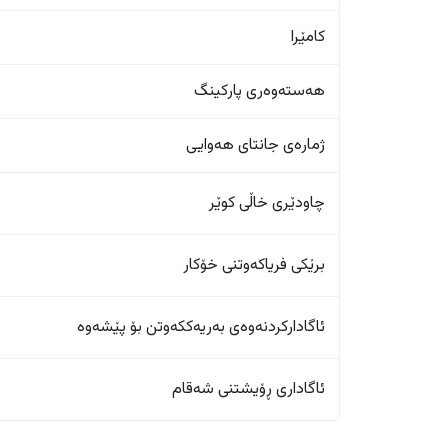
کامێرا
هەستەوەری پارکینگ
ژمارەی جانتای هەوایی
چاودێری خاڵی کوێر
برێکی فریاکەوتنی خۆکار
ئاگادارکردنەوەی بەریەککەوتن بۆ پێشەوە
ئاگاداری ڕۆیشتنی شەقام