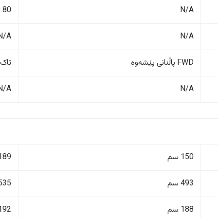
N/A
80 لیتر
N/A
N/A
FWD پاڵنانی پێشەوە
تاک 
N/A
N/A
150 سم
189 سم
493 سم
535 سم
188 سم
192 سم