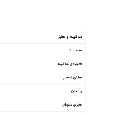
مەکینە و هێز
سوتەمەنی
قەبارەی مەکینە
هێزی ئەسپ
پستۆن
هێزی سوڕان