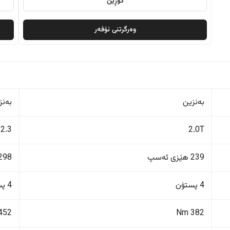
گۆڕین
وەرگرتنی ئۆفەر
بەنزین
بەنز
2.3
2.0T
239 هێزی ئەسپ
298 هێزی ئەس
4 پستۆن
4 پستۆن
452 Nm
382 Nm