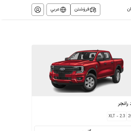
ن
فرۆشتن
عربي
رانجر
XLT
-
2.3
2