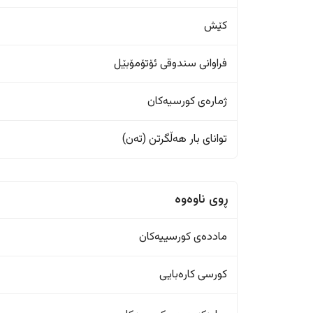
کێش
فراوانی سندوقی ئۆتۆمۆبێل
ژمارەی کورسیەکان
تواناى بار هەڵگرتن (تەن)
ڕوی ناوەوە
ماددەی کورسییەکان
کورسی کارەبایی