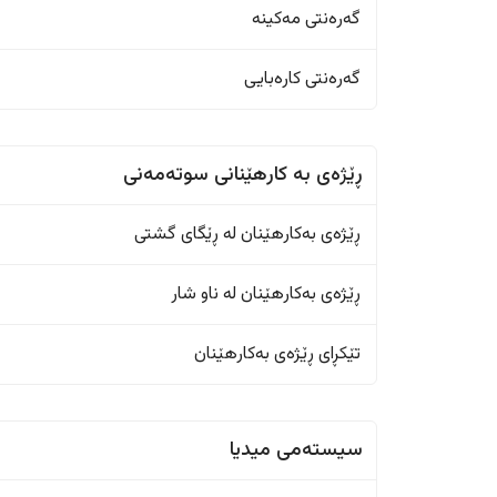
گەرەنتی مەکینە
گەرەنتی کارەبایی
ڕێژەى به کارهێنانی سوتەمەنی
ڕێژەى بەکارهێنان له ڕێگای گشتی
ڕێژەى بەکارهێنان له ناو شار
تێکڕای ڕێژەى بەکارهێنان
سیستەمی میدیا