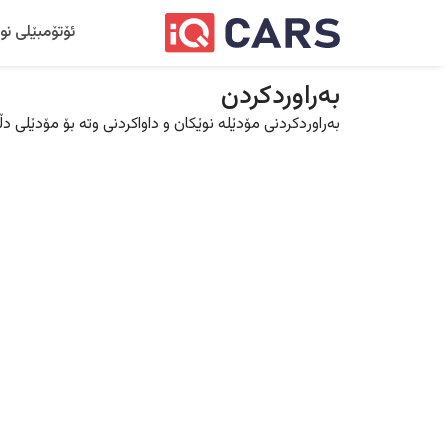
ئۆتۆمبێلی نو
بەراوردکردن
بەراوردکردنی مۆدێلە نوێکان و داواکردنی وتە بۆ مۆدێلی