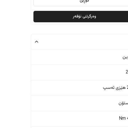
گۆڕین
وەرگرتنی ئۆفەر
ین
پ