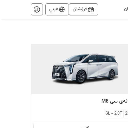
ن
فرۆشتن
عربي
ئەی سی
M8
GL
-
2.0T
2