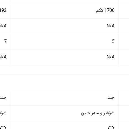
1700 کگم
2192 ک
N/A
N/A
7
5
N/A
N/A
جلد
جلد
شۆفێر و سەرنشین
شۆفێ