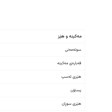
مەکینە و هێز
سوتەمەنی
قەبارەی مەکینە
هێزی ئەسپ
پستۆن
هێزی سوڕان