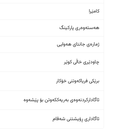
کامێرا
هەستەوەری پارکینگ
ژمارەی جانتای هەوایی
چاودێری خاڵی کوێر
برێکی فریاکەوتنی خۆکار
ئاگادارکردنەوەی بەریەککەوتن بۆ پێشەوە
ئاگاداری ڕۆیشتنی شەقام