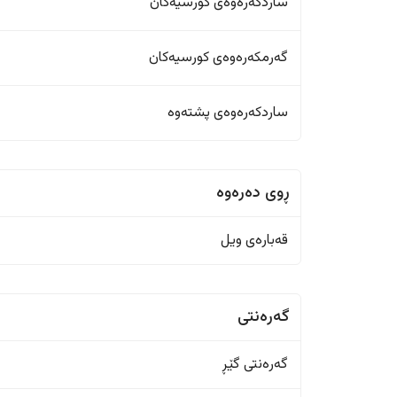
ساردکەرەوەی کورسیەکان
گەرمکەرەوەی کورسیەکان
ساردکەرەوەی پشتەوە
ڕوی دەرەوە
قەبارەی ویل
گەرەنتی
گەرەنتی گێڕ