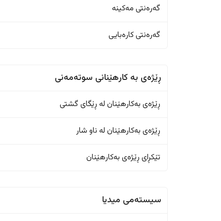
گەرەنتی مەکینە
گەرەنتی کارەبایی
ڕێژەى به کارهێنانی سوتەمەنی
ڕێژەى بەکارهێنان له ڕێگای گشتی
ڕێژەى بەکارهێنان له ناو شار
تێکڕای ڕێژەى بەکارهێنان
سیستەمی میدیا