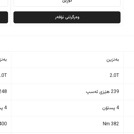
گۆڕین
وەرگرتنی ئۆفەر
بەنزین
بەنز
2.0T
2.0T
239 هێزی ئەسپ
248 هێزی ئەس
4 پستۆن
4 پستۆن
400 Nm
382 Nm