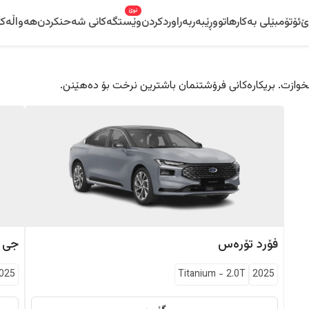
نوێ
ێ
ئۆتۆمبێلی بەکارهاتوو
ڕێبەر
بەراوردکردن
وێستگەکانی شەحنکردن
هەواڵەکا
 دڵخوازت. بریکارەکانی فرۆشتنمان باشترین نرخت بۆ دەهێنن.
فۆرد
تۆرەس
جی 
025
Titanium
-
2.0T
2025