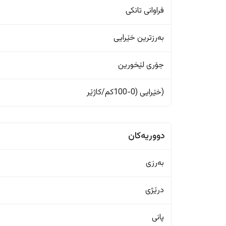
فراوانی تانکی
بەرزترین خێرایی
جۆری لێخورین
(خێرایی (0-100کم/کاژێر
دووریەکان
بەرزی
درێژی
پانی