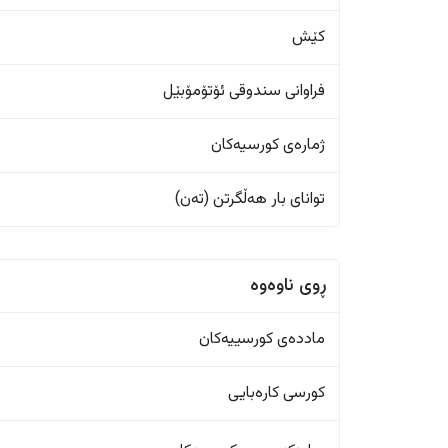
کێش
فراوانی سندوقی ئۆتۆمۆبێل
ژمارەی کورسیەکان
تواناى بار هەڵگرتن (تەن)
ڕوی ناوەوە
ماددەی کورسییەکان
کورسی کارەبایی