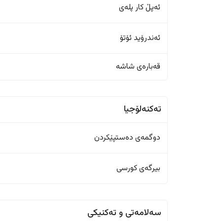
ئەپڵ کار پلەی
ئەندرۆید ئۆتۆ
قەبارەی شاشە
تەکنەلۆجیا
دوگمەی دەستپێکردن
بیرگەی کورسی
سەلامەتی و تەکنیکی