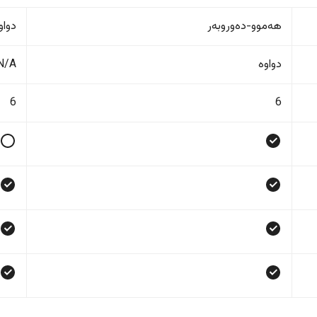
هەموو-دەوروبەر
دواو
دواوە
N/A
6
6