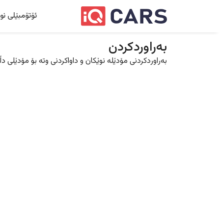
ئۆتۆمبێلی نو
بەراوردکردن
بەراوردکردنی مۆدێلە نوێکان و داواکردنی وتە بۆ مۆدێلی