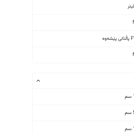
ێشەوە