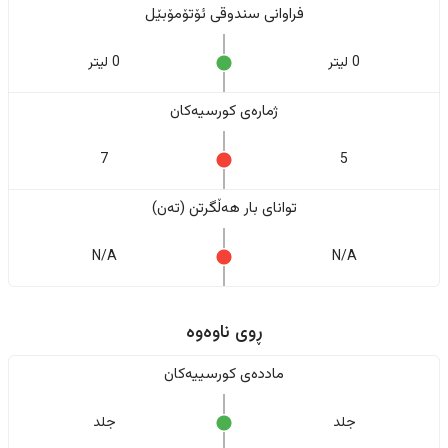
فراوانی سندوقی ئۆتۆمۆبێل
0 لیتر
0 لیتر
ژمارەی کورسیەکان
7
5
تواناى بار هەڵگرتن (تەن)
N/A
N/A
ڕوی ناوەوە
ماددەی کورسییەکان
جلد
جلد