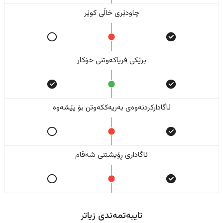
چاودێری خاڵی کوێر
برێکی فریاکەوتنی خۆکار
ئاگادارکردنەوەی بەریەککەوتن بۆ پێشەوە
ئاگاداری ڕۆیشتنی شەقام
تایبەتمەندی زیاتر