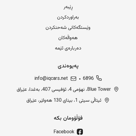
ڕێبەر
بەراوردکردن
وێستگەکانی شەحنکردن
هەواڵەکان
دەربارەی ئێمە
پەیوەندی
info@iqcars.net
6896
Blue Tower، نهۆمی 4، ئۆفیسی 407، بەغدا، عێراق
ئیتاڵی سیتی 1، بینای 130 هەولێر، عێراق
فۆڵۆومان بکە
Facebook