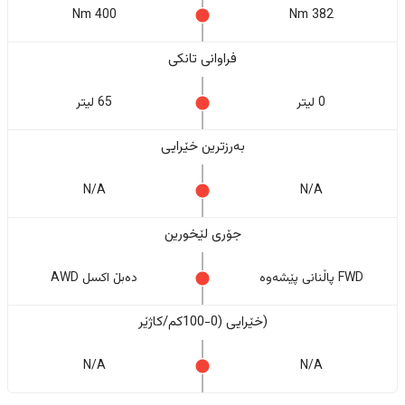
400 Nm
382 Nm
فراوانی تانکی
0 لیتر
65 لیتر
بەرزترین خێرایی
N/A
N/A
جۆری لێخورین
FWD پاڵنانی پێشەوە
دەبڵ اکسل AWD
(خێرایی (0-100کم/کاژێر
N/A
N/A