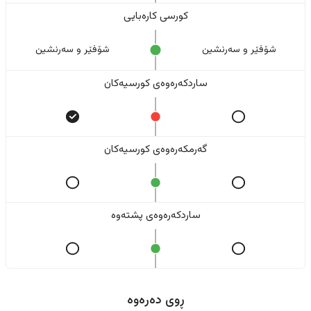
کورسی کارەبایی
شۆفێر و سەرنشین
شۆفێر و سەرنشین
ساردکەرەوەی کورسیەکان
گەرمکەرەوەی کورسیەکان
ساردکەرەوەی پشتەوە
ڕوی دەرەوە