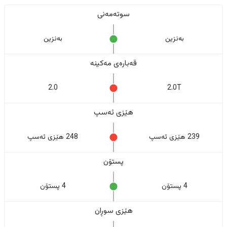
سوتەمەنی
بەنزین
بەنزین
قەبارەی مەکینە
2.0
2.0T
هێزی ئەسپ
239 هێزی ئەسپ
248 هێزی ئەسپ
پستۆن
4 پستۆن
4 پستۆن
هێزی سوڕان