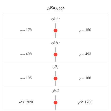
دووریەکان
بەرزی
150 سم
178 سم
درێژی
493 سم
498 سم
پانی
188 سم
195 سم
کێش
1700 کگم
1920 کگم