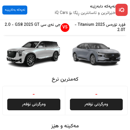
ئەپەکە دابەزێنە
ئەپەکە بەکاربێنە
خێراترین و ئاسانترین ڕێگا بۆ iQ Cars
فۆرد
تۆرەس
2025
Titanium
-
جی ئەی سی
GT
2025
GS8
-
2.0
VS
2.0T
کەمترین نرخ
-
-
وەرگرتنی ئۆفەر
وەرگرتنی ئۆفەر
مەکینە و هێز