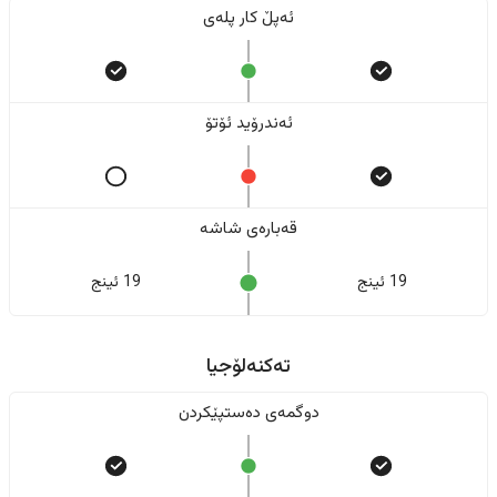
ئەپڵ کار پلەی
ئەندرۆید ئۆتۆ
قەبارەی شاشە
19 ئینج
19 ئینج
تەکنەلۆجیا
دوگمەی دەستپێکردن