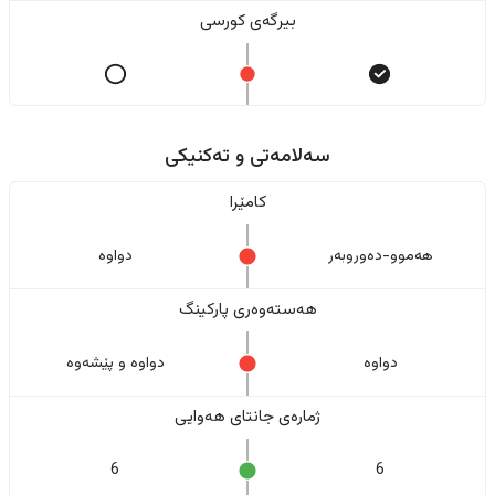
بیرگەی کورسی
سەلامەتی و تەکنیکی
کامێرا
هەموو-دەوروبەر
دواوە
هەستەوەری پارکینگ
دواوە
دواوە و پێشەوە
ژمارەی جانتای هەوایی
6
6