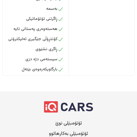
بەسمە
ڕاگرتنی ئۆتۆماتیکی
هەستەوەری پەستانی تایە
کۆنتڕۆڵی جێگیری ئەلیکترۆنی
ڕاگری نشێوی
سیستەمی دژە دزی
بارگاویکەرەوەی بێتەل
ئۆتۆمبێلی نوێ
ئۆتۆمبێلی بەکارهاتوو