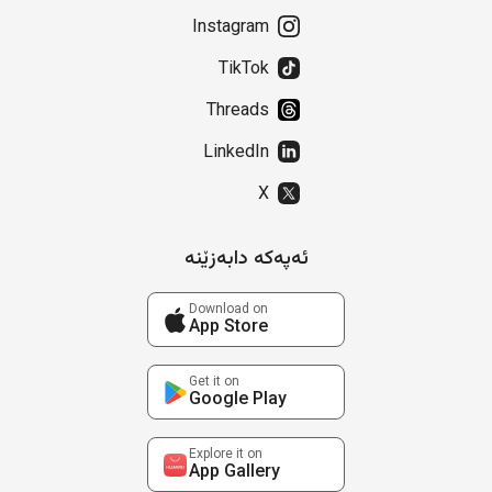
Instagram
TikTok
Threads
LinkedIn
X
ئەپەکە دابەزێنە
Download on
App Store
Get it on
Google Play
Explore it on
App Gallery