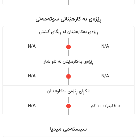
ڕێژەى به کارهێنانی سوتەمەنی
ڕێژەى بەکارهێنان له ڕێگای گشتی
N/A
N/A
ڕێژەى بەکارهێنان له ناو شار
N/A
N/A
تێکڕای ڕێژەى بەکارهێنان
6.5 لیتر/١٠٠ کم
N/A
سیستەمی میدیا