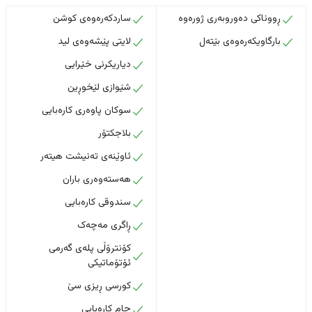
ڕووناکی دەوروبەری ژورەوە
ساردکەرەوەی کوشن
بارگاویکەرەوەی بێتەل
لایتی پێشەوەی لید
دیاریکرنی خێرایی
شێوازی لێخوڕین
سوکان پاوەری کارەبایی
بلاجکتۆر
ئاوێنەی تەنیشت هیتەر
هەستەوەری باران
سندوقی کارەبایی
ڕاگری مەچەک
کۆنترۆڵی پلەی گەرمی
ئۆتۆماتیکی
کورسی ڕیزی سێ
جام کارەبایی