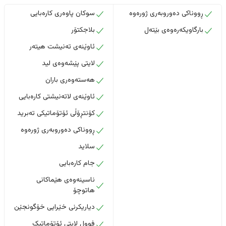
ڕووناکی دەوروبەری ژورەوە
سوکان پاوەری کارەبایی
بارگاویکەرەوەی بێتەل
بلاجکتۆر
ئاوێنەی تەنیشت هیتەر
لایتی پێشەوەی لید
هەستەوەری باران
ئاوێنەی لاتەنیشتی کارەبایی
کۆنتڕۆڵی ئۆتۆماتیکی تەبرید
ڕووناکی دەوروبەری ژورەوە
سلاید
جام کارەبایی
ناسینەوەی هێماکانی
هاتوچۆ
دیاریکرنی خێرایی خۆگونجێن
فوول لایتی ئۆتۆماتیک