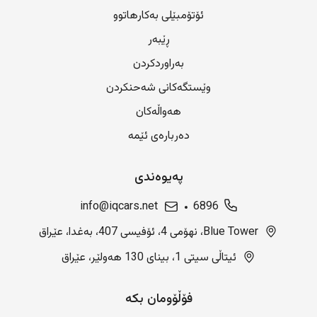
ئۆتۆمبێلی بەکارهاتوو
ڕێبەر
بەراوردکردن
وێستگەکانی شەحنکردن
هەواڵەکان
دەربارەی ئێمە
پەیوەندی
info@iqcars.net
6896
Blue Tower، نهۆمی 4، ئۆفیسی 407، بەغدا، عێراق
ئیتاڵی سیتی 1، بینای 130 هەولێر، عێراق
فۆڵۆومان بکە