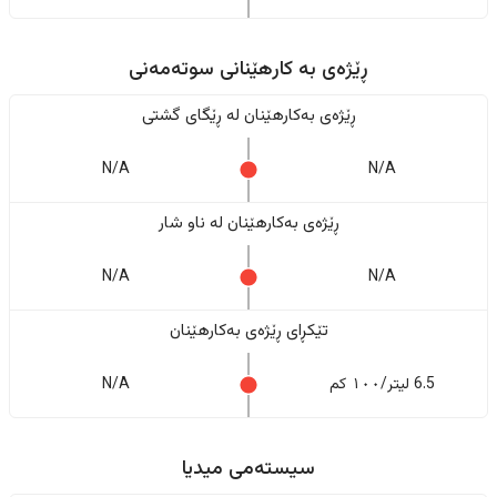
ڕێژەى به کارهێنانی سوتەمەنی
ڕێژەى بەکارهێنان له ڕێگای گشتی
N/A
N/A
ڕێژەى بەکارهێنان له ناو شار
N/A
N/A
تێکڕای ڕێژەى بەکارهێنان
6.5 لیتر/١٠٠ کم
N/A
سیستەمی میدیا