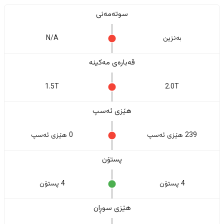
سوتەمەنی
بەنزین
N/A
قەبارەی مەکینە
1.5T
2.0T
هێزی ئەسپ
239 هێزی ئەسپ
0 هێزی ئەسپ
پستۆن
4 پستۆن
4 پستۆن
هێزی سوڕان