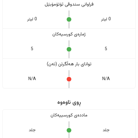
فراوانی سندوقی ئۆتۆمۆبێل
0 لیتر
0 لیتر
ژمارەی کورسیەکان
5
5
تواناى بار هەڵگرتن (تەن)
N/A
N/A
ڕوی ناوەوە
ماددەی کورسییەکان
جلد
جلد