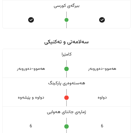
بیرگەی کورسی
سەلامەتی و تەکنیکی
کامێرا
هەموو-دەوروبەر
هەموو-دەوروبەر
هەستەوەری پارکینگ
دواوە
دواوە و پێشەوە
ژمارەی جانتای هەوایی
6
6