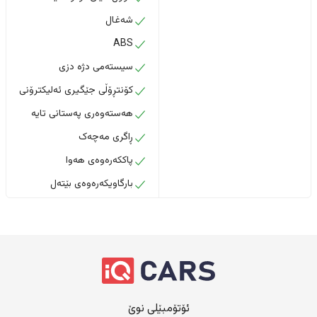
شەغال
ABS
سیستەمی دژە دزی
کۆنتڕۆڵی جێگیری ئەلیکترۆنی
هەستەوەری پەستانی تایە
ڕاگری مەچەک
پاککەرەوەی هەوا
بارگاویکەرەوەی بێتەل
ئۆتۆمبێلی نوێ