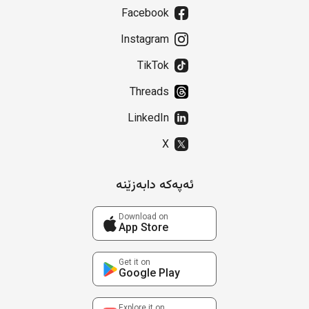
Facebook
Instagram
TikTok
Threads
LinkedIn
X
ئەپەکە دابەزێنە
Download on
App Store
Get it on
Google Play
Explore it on