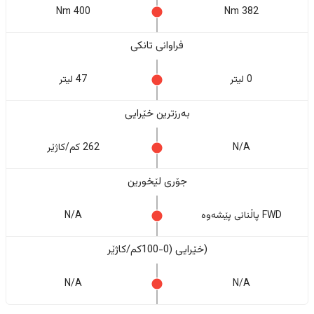
400 Nm
382 Nm
فراوانی تانکی
0 لیتر
47 لیتر
بەرزترین خێرایی
N/A
262 کم/کاژێر
جۆری لێخورین
FWD پاڵنانی پێشەوە
N/A
(خێرایی (0-100کم/کاژێر
N/A
N/A