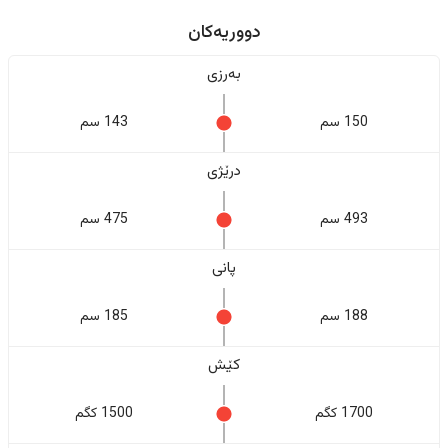
دووریەکان
بەرزی
150 سم
143 سم
درێژی
493 سم
475 سم
پانی
188 سم
185 سم
کێش
1700 کگم
1500 کگم