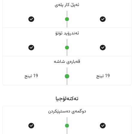
ئەپڵ کار پلەی
ئەندرۆید ئۆتۆ
قەبارەی شاشە
19 ئینج
19 ئینج
تەکنەلۆجیا
دوگمەی دەستپێکردن