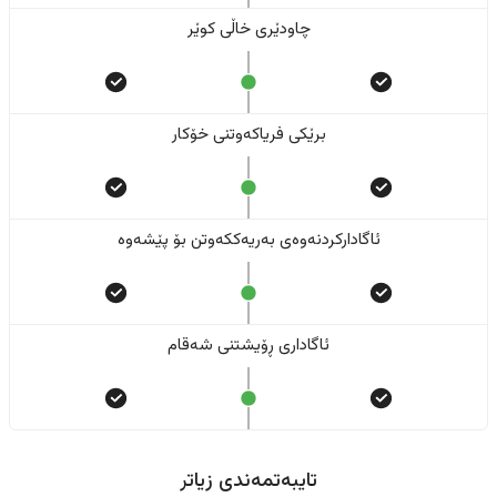
چاودێری خاڵی کوێر
برێکی فریاکەوتنی خۆکار
ئاگادارکردنەوەی بەریەککەوتن بۆ پێشەوە
ئاگاداری ڕۆیشتنی شەقام
تایبەتمەندی زیاتر