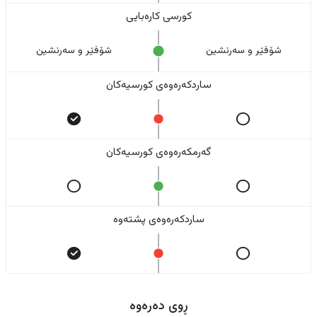
کورسی کارەبایی
شۆفێر و سەرنشین
شۆفێر و سەرنشین
ساردکەرەوەی کورسیەکان
گەرمکەرەوەی کورسیەکان
ساردکەرەوەی پشتەوە
ڕوی دەرەوە