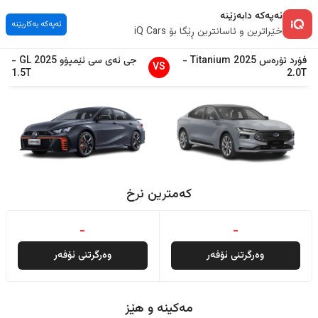
ئەپەکە دابەزێنە
ئەپەکە بەکاربێنە
خێراترین و ئاسانترین ڕێگا بۆ iQ Cars
فۆرد
تۆرەس
2025
Titanium
-
جی ئەی سی
ئێمپۆو
2025
GL
-
VS
1.5T
2.0T
کەمترین نرخ
-
-
وەرگرتنی ئۆفەر
وەرگرتنی ئۆفەر
مەکینە و هێز