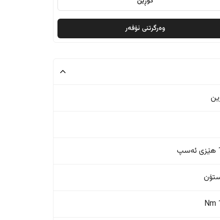
گۆڕین
وەرگرتنی ئۆفەر
ین
پ