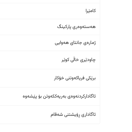
کامێرا
هەستەوەری پارکینگ
ژمارەی جانتای هەوایی
چاودێری خاڵی کوێر
برێکی فریاکەوتنی خۆکار
ئاگادارکردنەوەی بەریەککەوتن بۆ پێشەوە
ئاگاداری ڕۆیشتنی شەقام