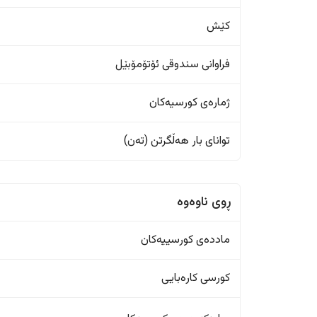
کێش
فراوانی سندوقی ئۆتۆمۆبێل
ژمارەی کورسیەکان
تواناى بار هەڵگرتن (تەن)
ڕوی ناوەوە
ماددەی کورسییەکان
کورسی کارەبایی