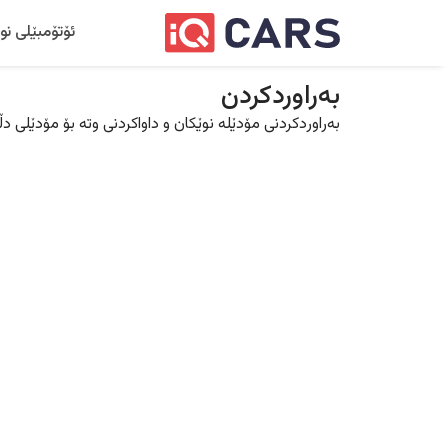
ئۆتۆمبێلی نو
بەراوردکردن
بەراوردکردنی مۆدێلە نوێکان و داواکردنی وتە بۆ مۆدێلی