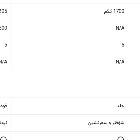
1700 کگم
1205 ک
N/A
500 لیت
5
5
N/A
N/A
جلد
قوم
شۆفێر و سەرنشین
نیەت