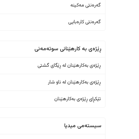
گەرەنتی مەکینە
گەرەنتی کارەبایی
ڕێژەى به کارهێنانی سوتەمەنی
ڕێژەى بەکارهێنان له ڕێگای گشتی
ڕێژەى بەکارهێنان له ناو شار
تێکڕای ڕێژەى بەکارهێنان
سیستەمی میدیا