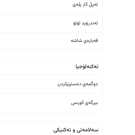
ئەپڵ کار پلەی
ئەندرۆید ئۆتۆ
قەبارەی شاشە
تەکنەلۆجیا
دوگمەی دەستپێکردن
بیرگەی کورسی
سەلامەتی و تەکنیکی