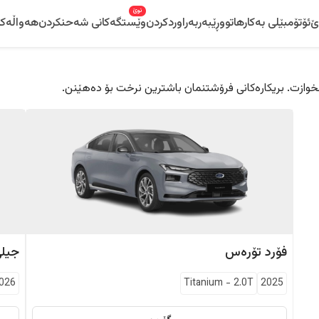
نوێ
ێ
ئۆتۆمبێلی بەکارهاتوو
ڕێبەر
بەراوردکردن
وێستگەکانی شەحنکردن
هەواڵەکا
 دڵخوازت. بریکارەکانی فرۆشتنمان باشترین نرخت بۆ دەهێنن.
فۆرد
تۆرەس
جیل
026
Titanium
-
2.0T
2025