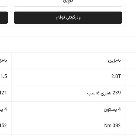
گۆڕین
وەرگرتنی ئۆفەر
بەنزین
بەنز
1.5
2.0T
239 هێزی ئەسپ
121 هێزی ئەس
4 پستۆن
4 پستۆن
152 Nm
382 Nm