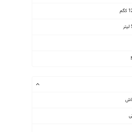
گم
ر
اش
ی