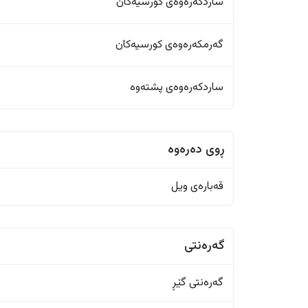
ساردکەرەوەی کورسیەکان
گەرمکەرەوەی کورسیەکان
ساردکەرەوەی پشتەوە
ڕوی دەرەوە
قەبارەی ویل
گەرەنتی
گەرەنتی گێڕ