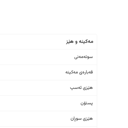
مەکینە و هێز
سوتەمەنی
قەبارەی مەکینە
هێزی ئەسپ
پستۆن
هێزی سوڕان