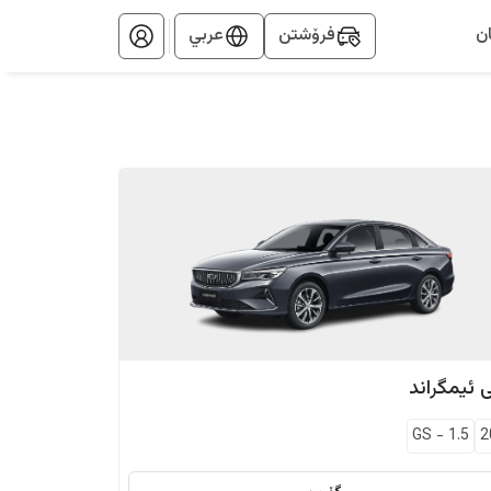
ن
فرۆشتن
عربي
ی
ئیمگراند
GS
-
1.5
2