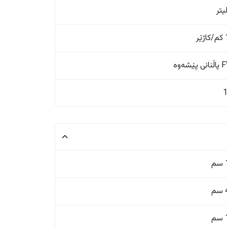
ر
ێشەوە