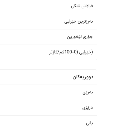
فراوانی تانکی
بەرزترین خێرایی
جۆری لێخورین
(خێرایی (0-100کم/کاژێر
دووریەکان
بەرزی
درێژی
پانی