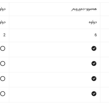
هەموو-دەوروبەر
دواو
دواوە
دواو
2
6