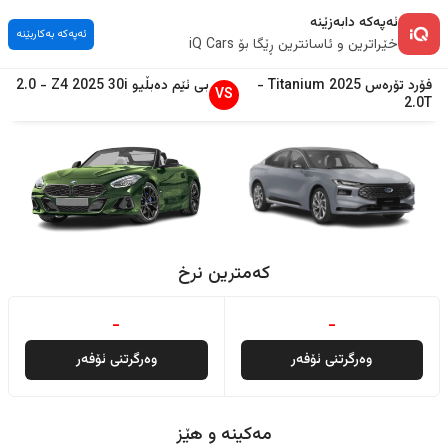
ئەپەکە دابەزێنە
ئەپەکە بەکاربێنە
خێراترین و ئاسانترین ڕێگا بۆ iQ Cars
فۆرد
تۆرەس
2025
Titanium
-
بی ئێم دەبڵیو
30i
2025
Z4
-
2.0
VS
2.0T
کەمترین نرخ
-
-
وەرگرتنی ئۆفەر
وەرگرتنی ئۆفەر
مەکینە و هێز