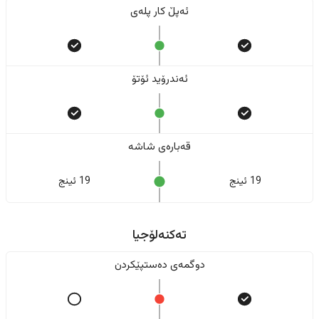
ئەپڵ کار پلەی
ئەندرۆید ئۆتۆ
قەبارەی شاشە
19 ئینج
19 ئینج
تەکنەلۆجیا
دوگمەی دەستپێکردن