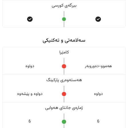
بیرگەی کورسی
سەلامەتی و تەکنیکی
کامێرا
هەموو-دەوروبەر
دواوە
هەستەوەری پارکینگ
دواوە
دواوە و پێشەوە
ژمارەی جانتای هەوایی
6
6