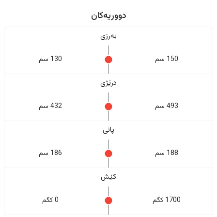
دووریەکان
بەرزی
150 سم
130 سم
درێژی
493 سم
432 سم
پانی
188 سم
186 سم
کێش
1700 کگم
0 کگم