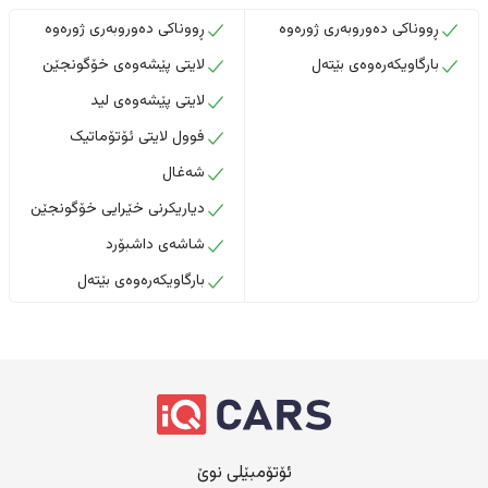
ڕووناکی دەوروبەری ژورەوە
ڕووناکی دەوروبەری ژورەوە
بارگاویکەرەوەی بێتەل
لایتی پێشەوەی خۆگونجێن
لایتی پێشەوەی لید
فوول لایتی ئۆتۆماتیک
شەغال
دیاریکرنی خێرایی خۆگونجێن
شاشەی داشبۆرد
بارگاویکەرەوەی بێتەل
ئۆتۆمبێلی نوێ