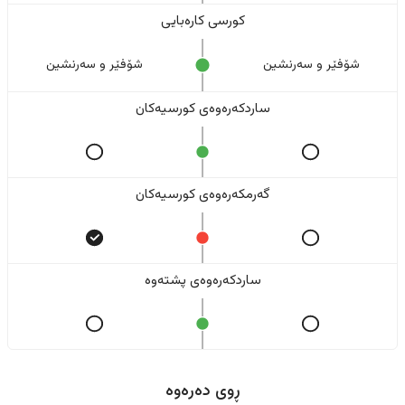
کورسی کارەبایی
شۆفێر و سەرنشین
شۆفێر و سەرنشین
ساردکەرەوەی کورسیەکان
گەرمکەرەوەی کورسیەکان
ساردکەرەوەی پشتەوە
ڕوی دەرەوە