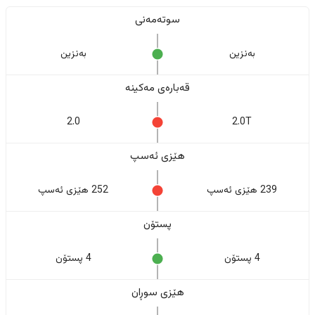
سوتەمەنی
بەنزین
بەنزین
قەبارەی مەکینە
2.0
2.0T
هێزی ئەسپ
239 هێزی ئەسپ
252 هێزی ئەسپ
پستۆن
4 پستۆن
4 پستۆن
هێزی سوڕان