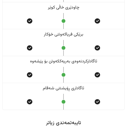
چاودێری خاڵی کوێر
برێکی فریاکەوتنی خۆکار
ئاگادارکردنەوەی بەریەککەوتن بۆ پێشەوە
ئاگاداری ڕۆیشتنی شەقام
تایبەتمەندی زیاتر