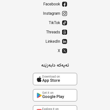
Facebook
Instagram
TikTok
Threads
LinkedIn
X
ئەپەکە دابەزێنە
Download on
App Store
Get it on
Google Play
Explore it on