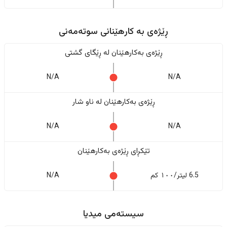
ڕێژەى به کارهێنانی سوتەمەنی
ڕێژەى بەکارهێنان له ڕێگای گشتی
N/A
N/A
ڕێژەى بەکارهێنان له ناو شار
N/A
N/A
تێکڕای ڕێژەى بەکارهێنان
6.5 لیتر/١٠٠ کم
N/A
سیستەمی میدیا