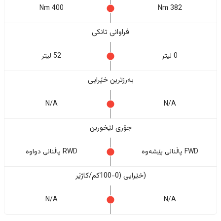
400 Nm
382 Nm
فراوانی تانکی
0 لیتر
52 لیتر
بەرزترین خێرایی
N/A
N/A
جۆری لێخورین
FWD پاڵنانی پێشەوە
RWD پاڵنانی دواوە
(خێرایی (0-100کم/کاژێر
N/A
N/A