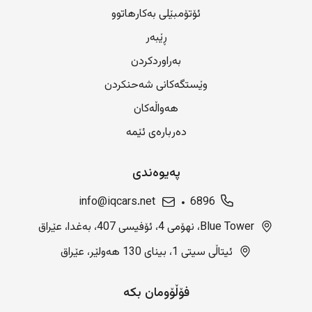
ئۆتۆمبێلی بەکارهاتوو
ڕێبەر
بەراوردکردن
وێستگەکانی شەحنکردن
هەواڵەکان
دەربارەی ئێمە
پەیوەندی
info@iqcars.net
6896
Blue Tower، نهۆمی 4، ئۆفیسی 407، بەغدا، عێراق
ئیتاڵی سیتی 1، بینای 130 هەولێر، عێراق
فۆڵۆومان بکە