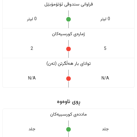
فراوانی سندوقی ئۆتۆمۆبێل
0 لیتر
0 لیتر
ژمارەی کورسیەکان
2
5
تواناى بار هەڵگرتن (تەن)
N/A
N/A
ڕوی ناوەوە
ماددەی کورسییەکان
جلد
جلد