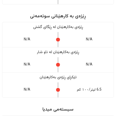
ڕێژەى به کارهێنانی سوتەمەنی
ڕێژەى بەکارهێنان له ڕێگای گشتی
N/A
N/A
ڕێژەى بەکارهێنان له ناو شار
N/A
N/A
تێکڕای ڕێژەى بەکارهێنان
6.5 لیتر/١٠٠ کم
N/A
سیستەمی میدیا