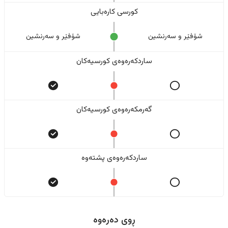
کورسی کارەبایی
شۆفێر و سەرنشین
شۆفێر و سەرنشین
ساردکەرەوەی کورسیەکان
گەرمکەرەوەی کورسیەکان
ساردکەرەوەی پشتەوە
ڕوی دەرەوە