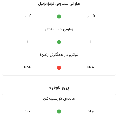
فراوانی سندوقی ئۆتۆمۆبێل
0 لیتر
0 لیتر
ژمارەی کورسیەکان
5
5
تواناى بار هەڵگرتن (تەن)
N/A
N/A
ڕوی ناوەوە
ماددەی کورسییەکان
جلد
جلد