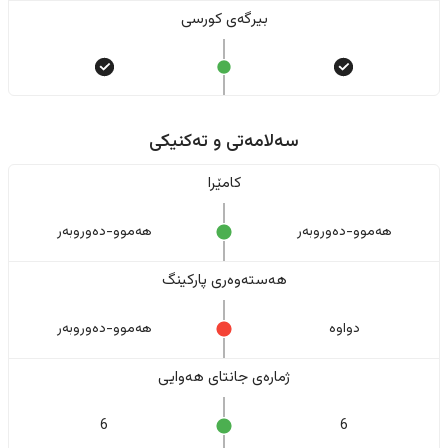
بیرگەی کورسی
سەلامەتی و تەکنیکی
کامێرا
هەموو-دەوروبەر
هەموو-دەوروبەر
هەستەوەری پارکینگ
دواوە
هەموو-دەوروبەر
ژمارەی جانتای هەوایی
6
6