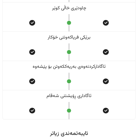
چاودێری خاڵی کوێر
برێکی فریاکەوتنی خۆکار
ئاگادارکردنەوەی بەریەککەوتن بۆ پێشەوە
ئاگاداری ڕۆیشتنی شەقام
تایبەتمەندی زیاتر