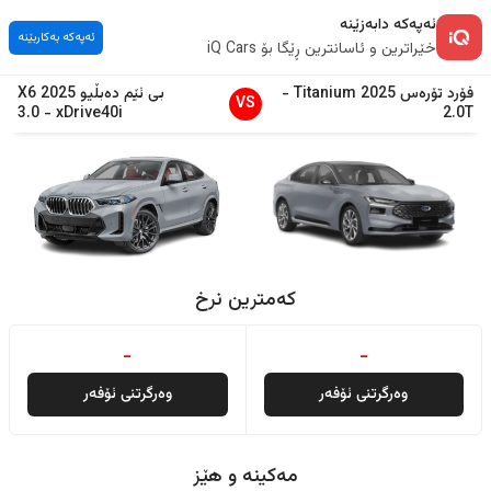
ئەپەکە دابەزێنە
ئەپەکە بەکاربێنە
خێراترین و ئاسانترین ڕێگا بۆ iQ Cars
فۆرد
تۆرەس
2025
Titanium
-
بی ئێم دەبڵیو
2025
X6
VS
3.0
-
xDrive40i
2.0T
کەمترین نرخ
-
-
وەرگرتنی ئۆفەر
وەرگرتنی ئۆفەر
مەکینە و هێز