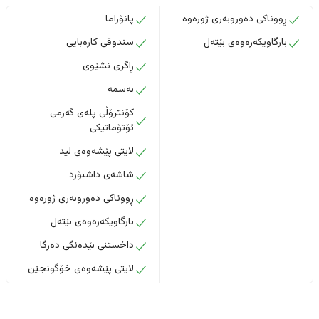
ڕووناکی دەوروبەری ژورەوە
پانۆراما
بارگاویکەرەوەی بێتەل
سندوقی کارەبایی
ڕاگری نشێوی
بەسمە
کۆنترۆڵی پلەی گەرمی
ئۆتۆماتیکی
لایتی پێشەوەی لید
شاشەی داشبۆرد
ڕووناکی دەوروبەری ژورەوە
بارگاویکەرەوەی بێتەل
داخستنى بێدەنگى دەرگا
لایتی پێشەوەی خۆگونجێن