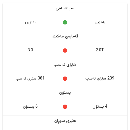
سوتەمەنی
بەنزین
بەنزین
قەبارەی مەکینە
3.0
2.0T
هێزی ئەسپ
239 هێزی ئەسپ
381 هێزی ئەسپ
پستۆن
4 پستۆن
6 پستۆن
هێزی سوڕان