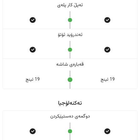
ئەپڵ کار پلەی
ئەندرۆید ئۆتۆ
قەبارەی شاشە
19 ئینج
19 ئینج
تەکنەلۆجیا
دوگمەی دەستپێکردن