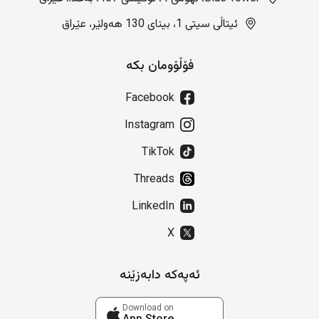
ئیتاڵی سیتی 1، بینای 130 هەولێر، عێراق
فۆڵۆومان بکە
Facebook
Instagram
TikTok
Threads
LinkedIn
X
ئەپەکە دابەزێنە
Download on