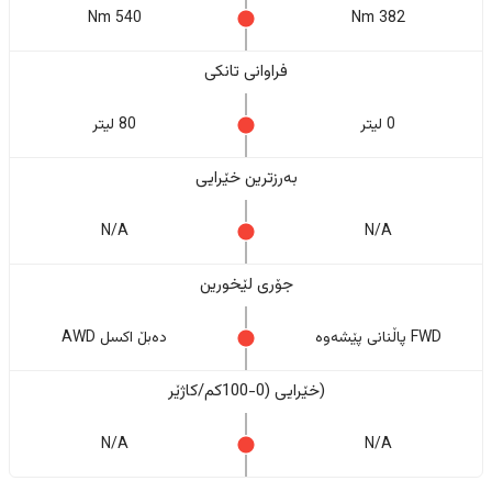
540 Nm
382 Nm
فراوانی تانکی
0 لیتر
80 لیتر
بەرزترین خێرایی
N/A
N/A
جۆری لێخورین
FWD پاڵنانی پێشەوە
دەبڵ اکسل AWD
(خێرایی (0-100کم/کاژێر
N/A
N/A