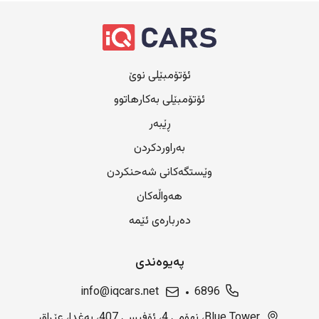
ئۆتۆمبێلی نوێ
ئۆتۆمبێلی بەکارهاتوو
ڕێبەر
بەراوردکردن
وێستگەکانی شەحنکردن
هەواڵەکان
دەربارەی ئێمە
پەیوەندی
info@iqcars.net
6896
Blue Tower، نهۆمی 4، ئۆفیسی 407، بەغدا، عێراق