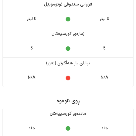
فراوانی سندوقی ئۆتۆمۆبێل
0 لیتر
0 لیتر
ژمارەی کورسیەکان
5
5
تواناى بار هەڵگرتن (تەن)
N/A
N/A
ڕوی ناوەوە
ماددەی کورسییەکان
جلد
جلد