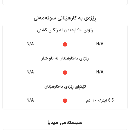
ڕێژەى به کارهێنانی سوتەمەنی
ڕێژەى بەکارهێنان له ڕێگای گشتی
N/A
N/A
ڕێژەى بەکارهێنان له ناو شار
N/A
N/A
تێکڕای ڕێژەى بەکارهێنان
6.5 لیتر/١٠٠ کم
N/A
سیستەمی میدیا