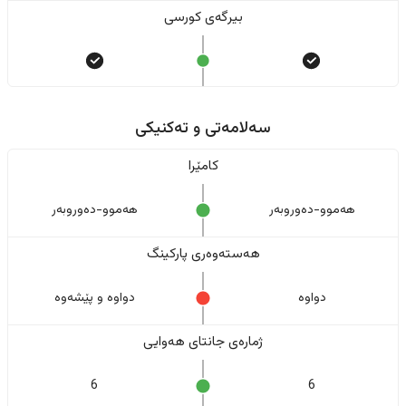
بیرگەی کورسی
سەلامەتی و تەکنیکی
کامێرا
هەموو-دەوروبەر
هەموو-دەوروبەر
هەستەوەری پارکینگ
دواوە
دواوە و پێشەوە
ژمارەی جانتای هەوایی
6
6