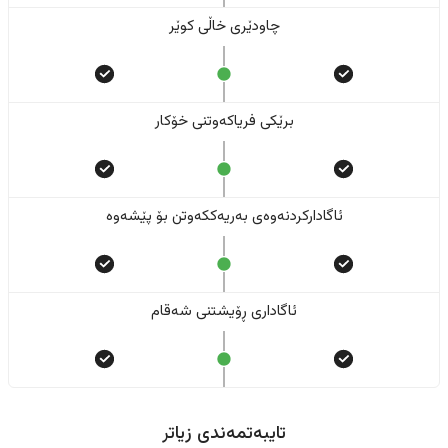
چاودێری خاڵی کوێر
برێکی فریاکەوتنی خۆکار
ئاگادارکردنەوەی بەریەککەوتن بۆ پێشەوە
ئاگاداری ڕۆیشتنی شەقام
تایبەتمەندی زیاتر