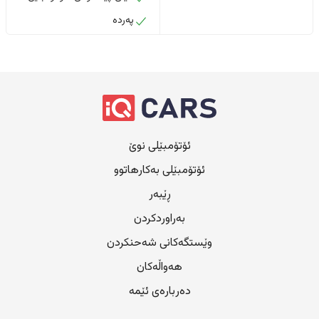
پەردە
ئۆتۆمبێلی نوێ
ئۆتۆمبێلی بەکارهاتوو
ڕێبەر
بەراوردکردن
وێستگەکانی شەحنکردن
هەواڵەکان
دەربارەی ئێمە