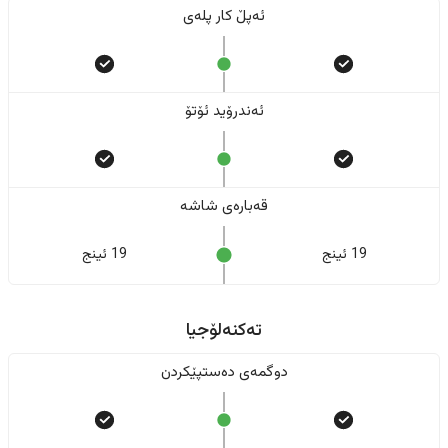
ئەپڵ کار پلەی
ئەندرۆید ئۆتۆ
قەبارەی شاشە
19 ئینج
19 ئینج
تەکنەلۆجیا
دوگمەی دەستپێکردن