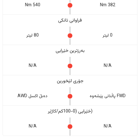
540 Nm
382 Nm
فراوانی تانکی
0 لیتر
80 لیتر
بەرزترین خێرایی
N/A
N/A
جۆری لێخورین
FWD پاڵنانی پێشەوە
دەبڵ اکسل AWD
(خێرایی (0-100کم/کاژێر
N/A
N/A