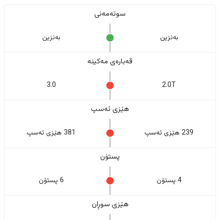
سوتەمەنی
بەنزین
بەنزین
قەبارەی مەکینە
3.0
2.0T
هێزی ئەسپ
239 هێزی ئەسپ
381 هێزی ئەسپ
پستۆن
4 پستۆن
6 پستۆن
هێزی سوڕان