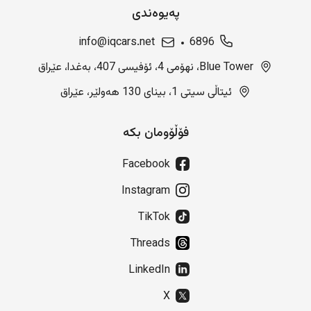
پەیوەندی
info@iqcars.net
6896
Blue Tower، نهۆمی 4، ئۆفیسی 407، بەغدا، عێراق
ئیتاڵی سیتی 1، بینای 130 هەولێر، عێراق
فۆڵۆومان بکە
Facebook
Instagram
TikTok
Threads
LinkedIn
X