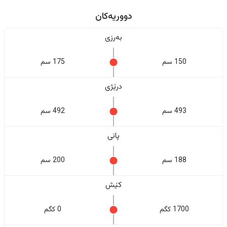
دووریەکان
بەرزی
150 سم
175 سم
درێژی
493 سم
492 سم
پانی
188 سم
200 سم
کێش
1700 کگم
0 کگم