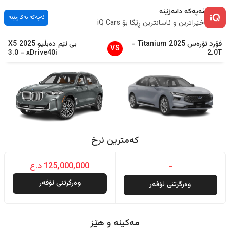
ئەپەکە دابەزێنە
ئەپەکە بەکاربێنە
خێراترین و ئاسانترین ڕێگا بۆ iQ Cars
فۆرد
تۆرەس
2025
Titanium
-
بی ئێم دەبڵیو
2025
X5
VS
3.0
-
xDrive40i
2.0T
کەمترین نرخ
-
125,000,000 د.ع
وەرگرتنی ئۆفەر
وەرگرتنی ئۆفەر
مەکینە و هێز