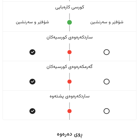
کورسی کارەبایی
شۆفێر و سەرنشین
شۆفێر و سەرنشین
ساردکەرەوەی کورسیەکان
گەرمکەرەوەی کورسیەکان
ساردکەرەوەی پشتەوە
ڕوی دەرەوە