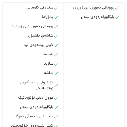
ڕووناکی دەوروبەری ژورەوە
سندوقی کارەبایی
بارگاویکەرەوەی بێتەل
پانۆراما
ڕووناکی دەوروبەری ژورەوە
شاشەی داشبۆرد
لایتی پێشەوەی لید
بەسمە
سلاید
شاشە
کۆنترۆڵی پلەی گەرمی
ئۆتۆماتیکی
فوول لایتی ئۆتۆماتیک
بارگاویکەرەوەی بێتەل
داخستنى بێدەنگى دەرگا
لایتی پێشەوەی خۆگونجێن