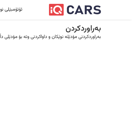
ئۆتۆمبێلی نو
بەراوردکردن
بەراوردکردنی مۆدێلە نوێکان و داواکردنی وتە بۆ مۆدێلی