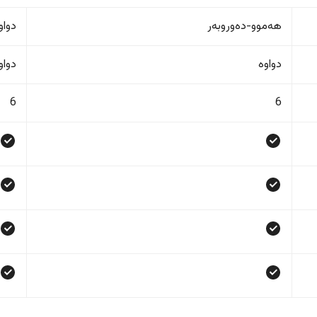
هەموو-دەوروبەر
دواو
دواوە
دواو
6
6