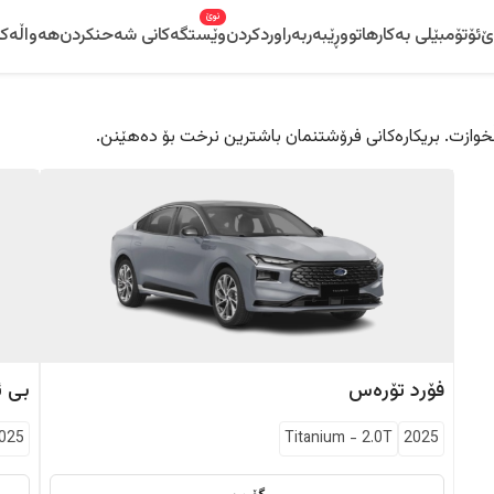
نوێ
ێ
ئۆتۆمبێلی بەکارهاتوو
ڕێبەر
بەراوردکردن
وێستگەکانی شەحنکردن
هەواڵەکا
 دڵخوازت. بریکارەکانی فرۆشتنمان باشترین نرخت بۆ دەهێنن.
فۆرد
تۆرەس
بی ئ
025
Titanium
-
2.0T
2025