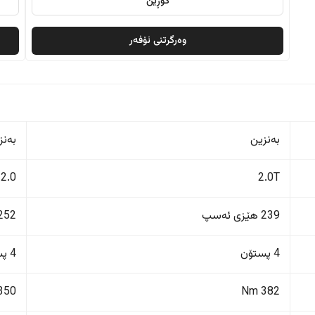
گۆڕین
وەرگرتنی ئۆفەر
بەنزین
بەنز
2.0
2.0T
239 هێزی ئەسپ
252 هێزی ئەس
4 پستۆن
4 پستۆن
350 Nm
382 Nm