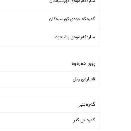
ساردکەرەوەی کورسیەکان
گەرمکەرەوەی کورسیەکان
ساردکەرەوەی پشتەوە
ڕوی دەرەوە
قەبارەی ویل
گەرەنتی
گەرەنتی گێڕ