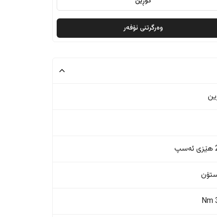
گۆڕین
وەرگرتنی ئۆفەر
ین
پ