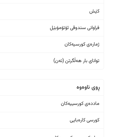
کێش
فراوانی سندوقی ئۆتۆمۆبێل
ژمارەی کورسیەکان
تواناى بار هەڵگرتن (تەن)
ڕوی ناوەوە
ماددەی کورسییەکان
کورسی کارەبایی