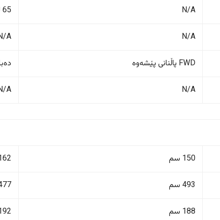
N/A
65 لیتر
N/A
N/A
FWD پاڵنانی پێشەوە
دەبڵ 
N/A
N/A
150 سم
162 سم
493 سم
477 سم
188 سم
192 سم