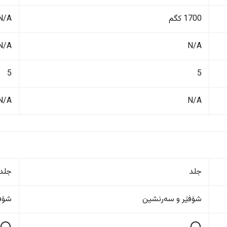
1700 کگم
N/A
N/A
N/A
5
5
N/A
N/A
جلد
جلد
شۆفێر و سەرنشین
شۆفێ