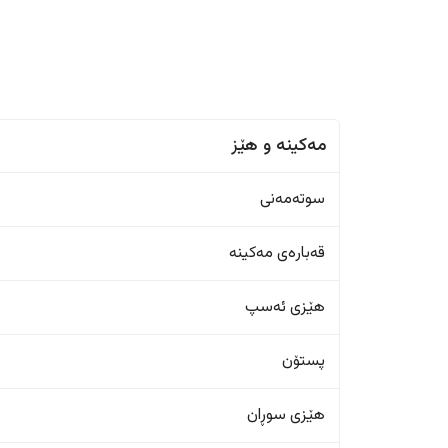
مەکینە و هێز
سوتەمەنی
قەبارەی مەکینە
هێزی ئەسپ
پستۆن
هێزی سوڕان