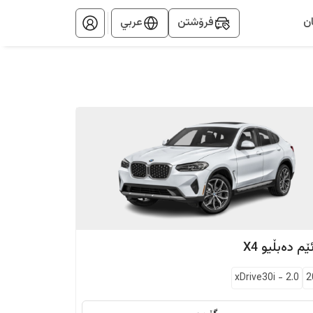
ن
فرۆشتن
عربي
ێم دەبڵیو
X4
xDrive30i
-
2.0
2