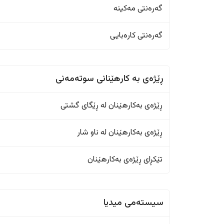
گەرەنتی مەکینە
گەرەنتی کارەبایی
ڕێژەى به کارهێنانی سوتەمەنی
ڕێژەى بەکارهێنان له ڕێگای گشتی
ڕێژەى بەکارهێنان له ناو شار
تێکڕای ڕێژەى بەکارهێنان
سیستەمی میدیا