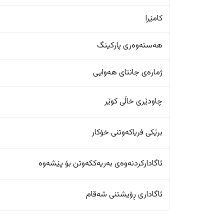
کامێرا
هەستەوەری پارکینگ
ژمارەی جانتای هەوایی
چاودێری خاڵی کوێر
برێکی فریاکەوتنی خۆکار
ئاگادارکردنەوەی بەریەککەوتن بۆ پێشەوە
ئاگاداری ڕۆیشتنی شەقام