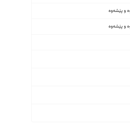
ە و پێشەوە
ە و پێشەوە