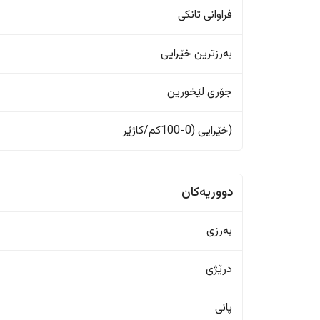
فراوانی تانکی
بەرزترین خێرایی
جۆری لێخورین
(خێرایی (0-100کم/کاژێر
دووریەکان
بەرزی
درێژی
پانی