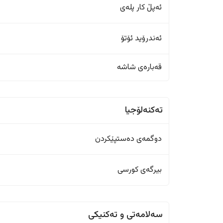
ئەپڵ کار پلەی
ئەندرۆید ئۆتۆ
قەبارەی شاشە
تەکنەلۆجیا
دوگمەی دەستپێکردن
بیرگەی کورسی
سەلامەتی و تەکنیکی