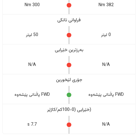
300 Nm
382 Nm
فراوانی تانکی
0 لیتر
50 لیتر
بەرزترین خێرایی
N/A
N/A
جۆری لێخورین
FWD پاڵنانی پێشەوە
FWD پاڵنانی پێشەوە
(خێرایی (0-100کم/کاژێر
7.7 s
N/A