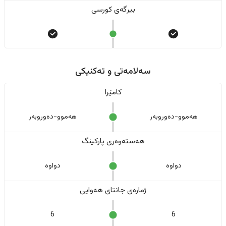
بیرگەی کورسی
سەلامەتی و تەکنیکی
کامێرا
هەموو-دەوروبەر
هەموو-دەوروبەر
هەستەوەری پارکینگ
دواوە
دواوە
ژمارەی جانتای هەوایی
6
6