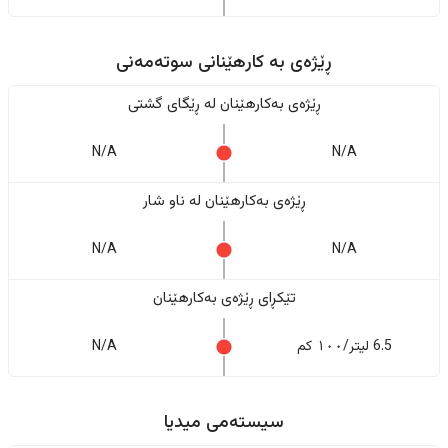
ڕێژەى به کارهێنانی سوتەمەنی
ڕێژەى بەکارهێنان له ڕێگای گشتی
N/A
N/A
ڕێژەى بەکارهێنان له ناو شار
N/A
N/A
تێکڕای ڕێژەى بەکارهێنان
6.5 لیتر/١٠٠ کم
N/A
سیستەمی میدیا