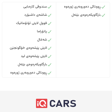
ڕووناکی دەوروبەری ژورەوە
سندوقی کارەبایی
بارگاویکەرەوەی بێتەل
شاشەی داشبۆرد
فوول لایتی ئۆتۆماتیک
پانۆراما
شەغال
لایتی پێشەوەی خۆگونجێن
لایتی پێشەوەی لید
بارگاویکەرەوەی بێتەل
ڕووناکی دەوروبەری ژورەوە