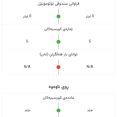
فراوانی سندوقی ئۆتۆمۆبێل
0 لیتر
0 لیتر
ژمارەی کورسیەکان
5
5
تواناى بار هەڵگرتن (تەن)
N/A
N/A
ڕوی ناوەوە
ماددەی کورسییەکان
جلد
جلد