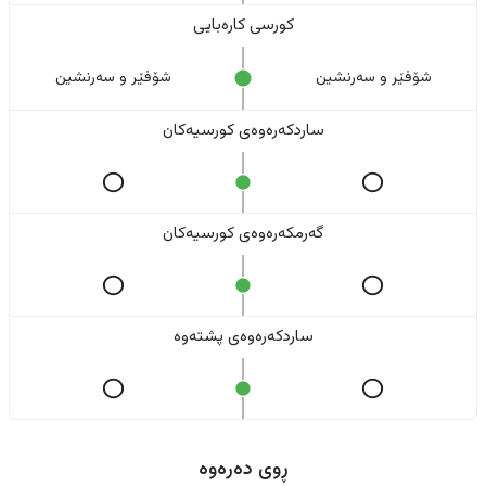
کورسی کارەبایی
شۆفێر و سەرنشین
شۆفێر و سەرنشین
ساردکەرەوەی کورسیەکان
گەرمکەرەوەی کورسیەکان
ساردکەرەوەی پشتەوە
ڕوی دەرەوە