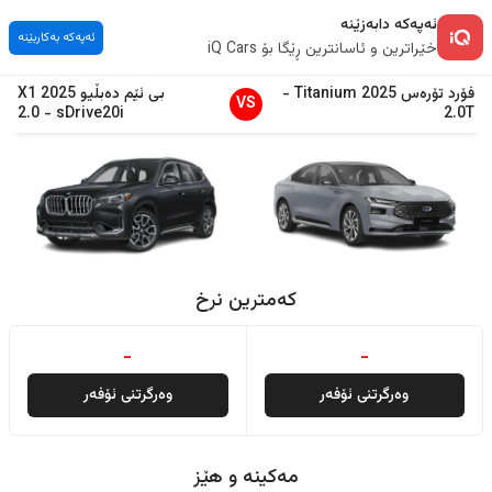
ئەپەکە دابەزێنە
ئەپەکە بەکاربێنە
خێراترین و ئاسانترین ڕێگا بۆ iQ Cars
فۆرد
تۆرەس
2025
Titanium
-
بی ئێم دەبڵیو
2025
X1
VS
2.0
-
sDrive20i
2.0T
کەمترین نرخ
-
-
وەرگرتنی ئۆفەر
وەرگرتنی ئۆفەر
مەکینە و هێز