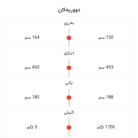
دووریەکان
بەرزی
150 سم
164 سم
درێژی
493 سم
450 سم
پانی
188 سم
185 سم
کێش
1700 کگم
0 کگم