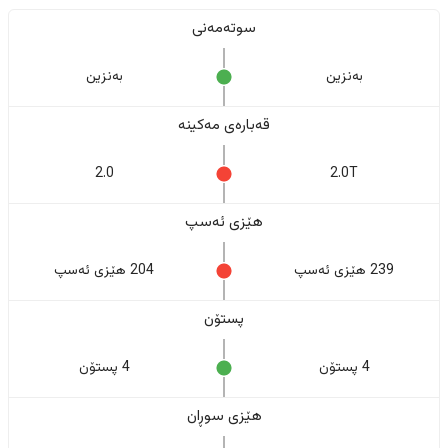
سوتەمەنی
بەنزین
بەنزین
قەبارەی مەکینە
2.0
2.0T
هێزی ئەسپ
239 هێزی ئەسپ
204 هێزی ئەسپ
پستۆن
4 پستۆن
4 پستۆن
هێزی سوڕان