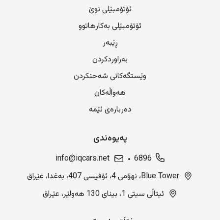
ئۆتۆمبێلی نوێ
ئۆتۆمبێلی بەکارهاتوو
ڕێبەر
بەراوردکردن
وێستگەکانی شەحنکردن
هەواڵەکان
دەربارەی ئێمە
پەیوەندی
info@iqcars.net
6896
Blue Tower، نهۆمی 4، ئۆفیسی 407، بەغدا، عێراق
ئیتاڵی سیتی 1، بینای 130 هەولێر، عێراق