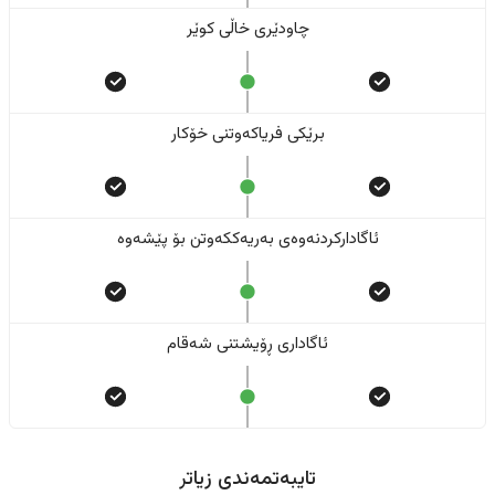
چاودێری خاڵی کوێر
برێکی فریاکەوتنی خۆکار
ئاگادارکردنەوەی بەریەککەوتن بۆ پێشەوە
ئاگاداری ڕۆیشتنی شەقام
تایبەتمەندی زیاتر