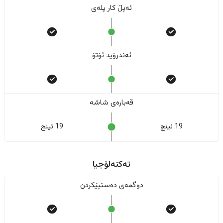
ئەپڵ کار پلەی
ئەندرۆید ئۆتۆ
قەبارەی شاشە
19 ئینج
19 ئینج
تەکنەلۆجیا
دوگمەی دەستپێکردن