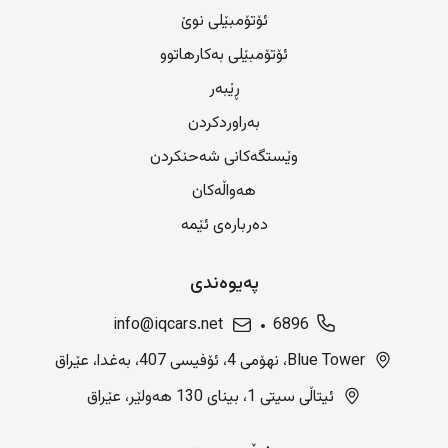
ئۆتۆمبێلی نوێ
ئۆتۆمبێلی بەکارهاتوو
ڕێبەر
بەراوردکردن
وێستگەکانی شەحنکردن
هەواڵەکان
دەربارەی ئێمە
پەیوەندی
info@iqcars.net
6896
Blue Tower، نهۆمی 4، ئۆفیسی 407، بەغدا، عێراق
ئیتاڵی سیتی 1، بینای 130 هەولێر، عێراق