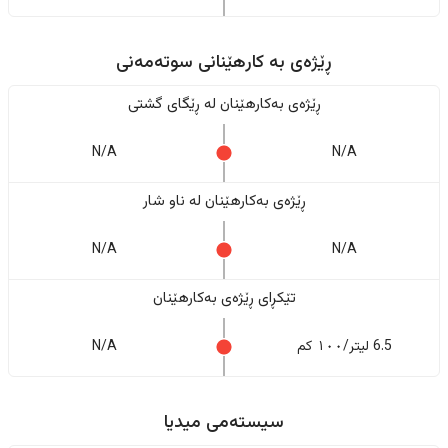
ڕێژەى به کارهێنانی سوتەمەنی
ڕێژەى بەکارهێنان له ڕێگای گشتی
N/A
N/A
ڕێژەى بەکارهێنان له ناو شار
N/A
N/A
تێکڕای ڕێژەى بەکارهێنان
6.5 لیتر/١٠٠ کم
N/A
سیستەمی میدیا