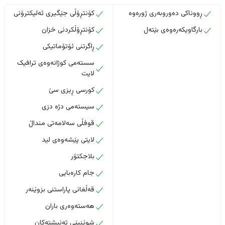
ڕووناکی دەوروبەری ژورەوە
کۆنتڕۆڵی جێگیری ئەلیکترۆنی
بارگاویکەرەوەی بێتەل
کۆنتڕۆڵکردنی خزان
ڕاگرتنی ئۆتۆماتیکی
سستەمی کوژانەوەی ترافیک
لایت
کورسی ڕیزی سێ
سیستەمی دژە دزی
قوفڵی سەلامەتی منداڵ
لایتی پێشەوەی لید
بلاجکتۆر
جام کارەبایی
قەڵغانی پاراستنی بزوێنەر
هەستەوەری باران
شوێنپێی تەنیشتەکان