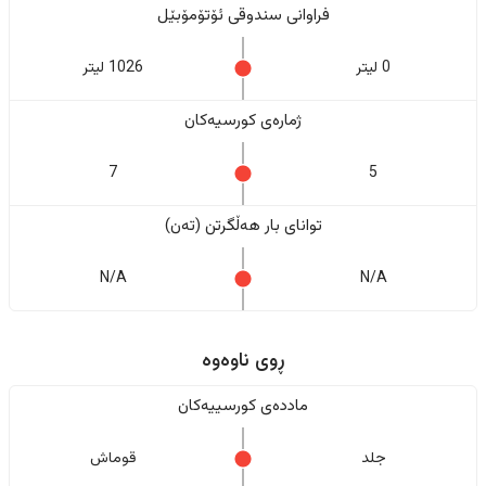
فراوانی سندوقی ئۆتۆمۆبێل
0 لیتر
1026 لیتر
ژمارەی کورسیەکان
7
5
تواناى بار هەڵگرتن (تەن)
N/A
N/A
ڕوی ناوەوە
ماددەی کورسییەکان
جلد
قوماش