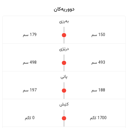
دووریەکان
بەرزی
150 سم
179 سم
درێژی
493 سم
498 سم
پانی
188 سم
197 سم
کێش
1700 کگم
0 کگم