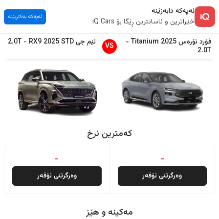
ئەپەکە دابەزێنە
ئەپەکە بەکاربێنە
خێراترین و ئاسانترین ڕێگا بۆ iQ Cars
فۆرد
تۆرەس
2025
Titanium
-
ئێم جی
STD
2025
RX9
-
2.0T
VS
2.0T
کەمترین نرخ
-
-
وەرگرتنی ئۆفەر
وەرگرتنی ئۆفەر
مەکینە و هێز