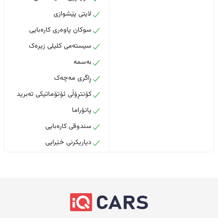
لایتی پێشوازی
سوکان پاوەری کارەبایی
سیستەمی کلیلی زیرەک
بەسمە
ڕاگری مەچەک
کۆنتڕۆڵی ئۆتۆماتیکی تەبرید
پانۆراما
سندوقی کارەبایی
دیاریکرنی خێرایی