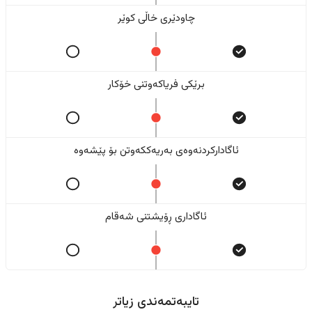
چاودێری خاڵی کوێر
برێکی فریاکەوتنی خۆکار
ئاگادارکردنەوەی بەریەککەوتن بۆ پێشەوە
ئاگاداری ڕۆیشتنی شەقام
تایبەتمەندی زیاتر