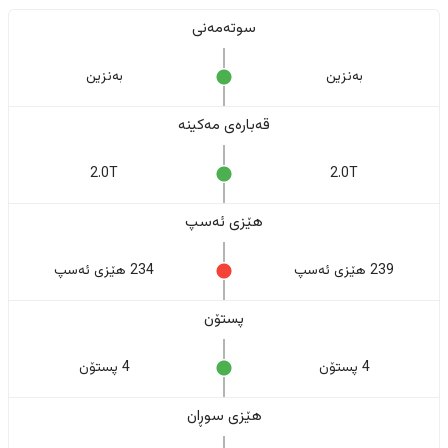
سوتەمەنی
بەنزین
بەنزین
قەبارەی مەکینە
2.0T
2.0T
هێزی ئەسپ
239 هێزی ئەسپ
234 هێزی ئەسپ
پستۆن
4 پستۆن
4 پستۆن
هێزی سوڕان