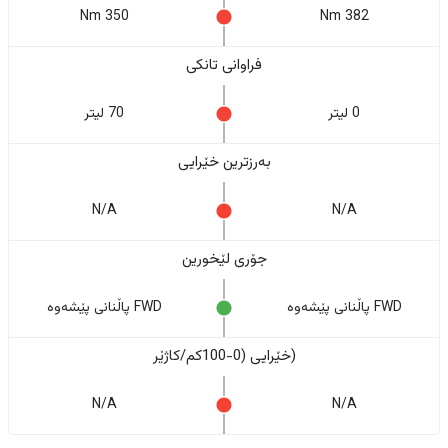
350 Nm
382 Nm
فراوانی تانکی
0 لیتر
70 لیتر
بەرزترین خێرایی
N/A
N/A
جۆری لێخورین
FWD پاڵنانی پێشەوە
FWD پاڵنانی پێشەوە
(خێرایی (0-100کم/کاژێر
N/A
N/A