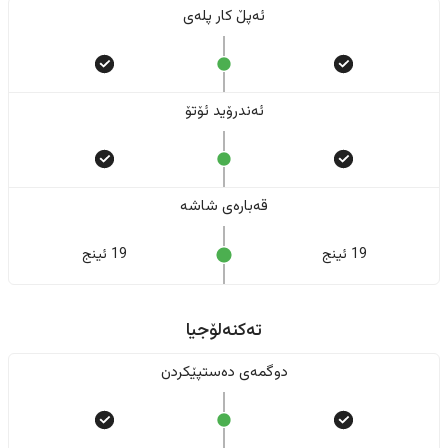
ئەپڵ کار پلەی
ئەندرۆید ئۆتۆ
قەبارەی شاشە
19 ئینج
19 ئینج
تەکنەلۆجیا
دوگمەی دەستپێکردن