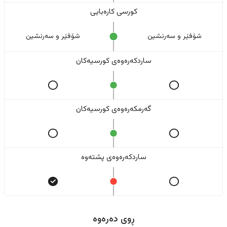
کورسی کارەبایی
شۆفێر و سەرنشین
شۆفێر و سەرنشین
ساردکەرەوەی کورسیەکان
گەرمکەرەوەی کورسیەکان
ساردکەرەوەی پشتەوە
ڕوی دەرەوە