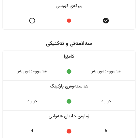
بیرگەی کورسی
سەلامەتی و تەکنیکی
کامێرا
هەموو-دەوروبەر
هەموو-دەوروبەر
هەستەوەری پارکینگ
دواوە
دواوە
ژمارەی جانتای هەوایی
4
6