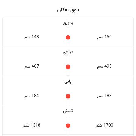
دووریەکان
بەرزی
150 سم
148 سم
درێژی
493 سم
467 سم
پانی
188 سم
184 سم
کێش
1700 کگم
1318 کگم