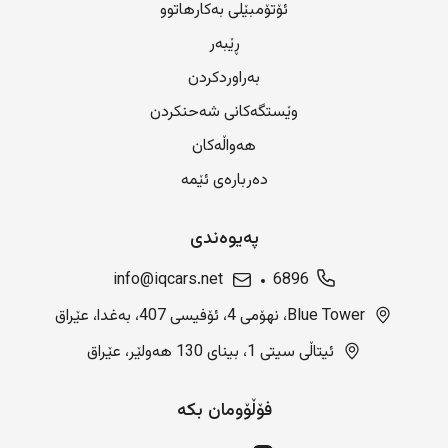
ئۆتۆمبێلی بەکارهاتوو
ڕێبەر
بەراوردکردن
وێستگەکانی شەحنکردن
هەواڵەکان
دەربارەی ئێمە
پەیوەندی
info@iqcars.net
6896
Blue Tower، نهۆمی 4، ئۆفیسی 407، بەغدا، عێراق
ئیتاڵی سیتی 1، بینای 130 هەولێر، عێراق
فۆڵۆومان بکە