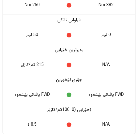
250 Nm
382 Nm
فراوانی تانکی
0 لیتر
50 لیتر
بەرزترین خێرایی
N/A
215 کم/کاژێر
جۆری لێخورین
FWD پاڵنانی پێشەوە
FWD پاڵنانی پێشەوە
(خێرایی (0-100کم/کاژێر
8.5 s
N/A