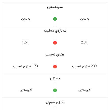
سوتەمەنی
بەنزین
بەنزین
قەبارەی مەکینە
1.5T
2.0T
هێزی ئەسپ
239 هێزی ئەسپ
173 هێزی ئەسپ
پستۆن
4 پستۆن
4 پستۆن
هێزی سوڕان