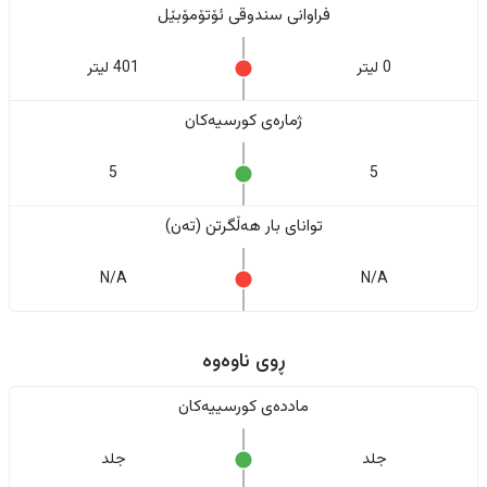
فراوانی سندوقی ئۆتۆمۆبێل
0 لیتر
401 لیتر
ژمارەی کورسیەکان
5
5
تواناى بار هەڵگرتن (تەن)
N/A
N/A
ڕوی ناوەوە
ماددەی کورسییەکان
جلد
جلد