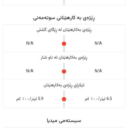
ڕێژەى به کارهێنانی سوتەمەنی
ڕێژەى بەکارهێنان له ڕێگای گشتی
N/A
N/A
ڕێژەى بەکارهێنان له ناو شار
N/A
N/A
تێکڕای ڕێژەى بەکارهێنان
6.5 لیتر/١٠٠ کم
5.9 لیتر/١٠٠ کم
سیستەمی میدیا