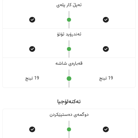
ئەپڵ کار پلەی
ئەندرۆید ئۆتۆ
قەبارەی شاشە
19 ئینج
19 ئینج
تەکنەلۆجیا
دوگمەی دەستپێکردن