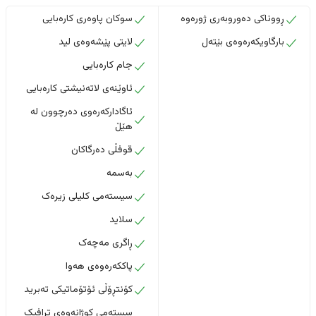
ڕووناکی دەوروبەری ژورەوە
سوکان پاوەری کارەبایی
بارگاویکەرەوەی بێتەل
لایتی پێشەوەی لید
جام کارەبایی
ئاوێنەی لاتەنیشتی کارەبایی
ئاگادارکەرەوی دەرچوون لە
هێڵ
قوفڵی دەرگاکان
بەسمە
سیستەمی کلیلی زیرەک
سلاید
ڕاگری مەچەک
پاککەرەوەی هەوا
کۆنتڕۆڵی ئۆتۆماتیکی تەبرید
سستەمی کوژانەوەی ترافیک