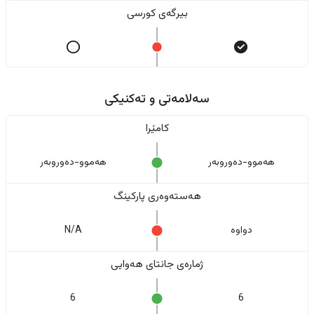
بیرگەی کورسی
سەلامەتی و تەکنیکی
کامێرا
هەموو-دەوروبەر
هەموو-دەوروبەر
هەستەوەری پارکینگ
دواوە
N/A
ژمارەی جانتای هەوایی
6
6