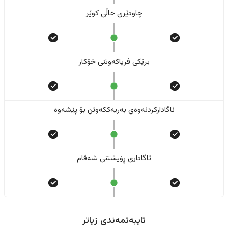
چاودێری خاڵی کوێر
برێکی فریاکەوتنی خۆکار
ئاگادارکردنەوەی بەریەککەوتن بۆ پێشەوە
ئاگاداری ڕۆیشتنی شەقام
تایبەتمەندی زیاتر