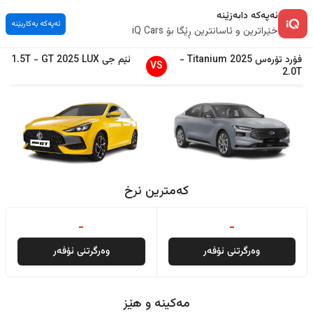
ئەپەکە دابەزێنە
ئەپەکە بەکاربێنە
خێراترین و ئاسانترین ڕێگا بۆ iQ Cars
فۆرد
تۆرەس
2025
Titanium
-
ئێم جی
LUX
2025
GT
-
1.5T
VS
2.0T
کەمترین نرخ
-
-
وەرگرتنی ئۆفەر
وەرگرتنی ئۆفەر
مەکینە و هێز