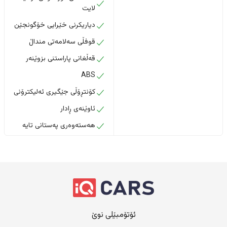
لایت
دیاریکرنی خێرایی خۆگونجێن
قوفڵی سەلامەتی منداڵ
قەڵغانی پاراستنی بزوێنەر
ABS
کۆنتڕۆڵی جێگیری ئەلیکترۆنی
ئاوێنەی ڕادار
هەستەوەری پەستانی تایە
ئۆتۆمبێلی نوێ