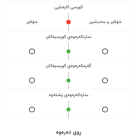
کورسی کارەبایی
شۆفێر و سەرنشین
شۆفێر
ساردکەرەوەی کورسیەکان
گەرمکەرەوەی کورسیەکان
ساردکەرەوەی پشتەوە
ڕوی دەرەوە