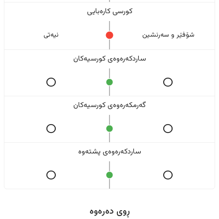
کورسی کارەبایی
شۆفێر و سەرنشین
نیەتی
ساردکەرەوەی کورسیەکان
گەرمکەرەوەی کورسیەکان
ساردکەرەوەی پشتەوە
ڕوی دەرەوە