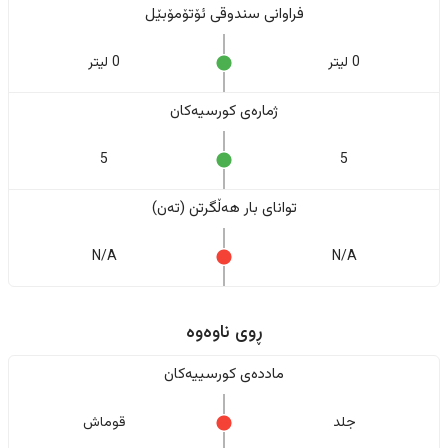
فراوانی سندوقی ئۆتۆمۆبێل
0 لیتر
0 لیتر
ژمارەی کورسیەکان
5
5
تواناى بار هەڵگرتن (تەن)
N/A
N/A
ڕوی ناوەوە
ماددەی کورسییەکان
جلد
قوماش