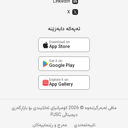
LinkedIn
X
ئەپەکە دابەزێنە
Download on
App Store
Get it on
Google Play
Explore it on
App Gallery
مافی لەبەرگرتنەوە © 2026 کۆمپانیای ئەلکیندی بۆ بازاڕگەری
دیجیتاڵی PJSC
تایبەتمەندی
مەرج و ڕێنماییەکان