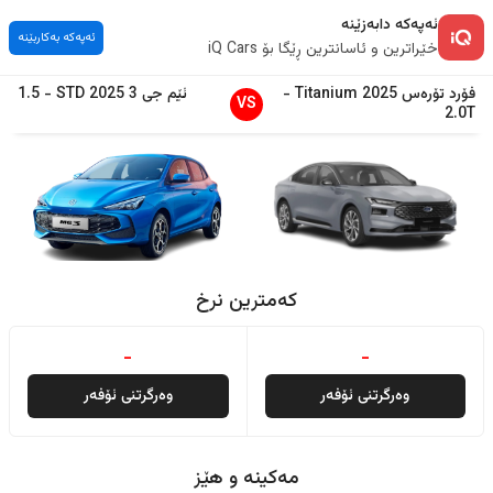
ئەپەکە دابەزێنە
ئەپەکە بەکاربێنە
خێراترین و ئاسانترین ڕێگا بۆ iQ Cars
فۆرد
تۆرەس
2025
Titanium
-
ئێم جی
3
2025
STD
-
1.5
VS
2.0T
کەمترین نرخ
-
-
وەرگرتنی ئۆفەر
وەرگرتنی ئۆفەر
مەکینە و هێز