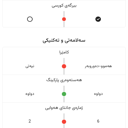
بیرگەی کورسی
سەلامەتی و تەکنیکی
کامێرا
هەموو-دەوروبەر
نیەتی
هەستەوەری پارکینگ
دواوە
دواوە
ژمارەی جانتای هەوایی
2
6