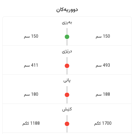
دووریەکان
بەرزی
150 سم
150 سم
درێژی
493 سم
411 سم
پانی
188 سم
180 سم
کێش
1700 کگم
1188 کگم