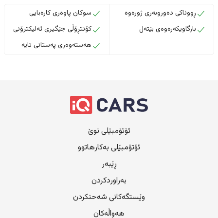
ڕووناکی دەوروبەری ژورەوە
سوکان پاوەری کارەبایی
بارگاویکەرەوەی بێتەل
کۆنتڕۆڵی جێگیری ئەلیکترۆنی
هەستەوەری پەستانی تایە
ئۆتۆمبێلی نوێ
ئۆتۆمبێلی بەکارهاتوو
ڕێبەر
بەراوردکردن
وێستگەکانی شەحنکردن
هەواڵەکان