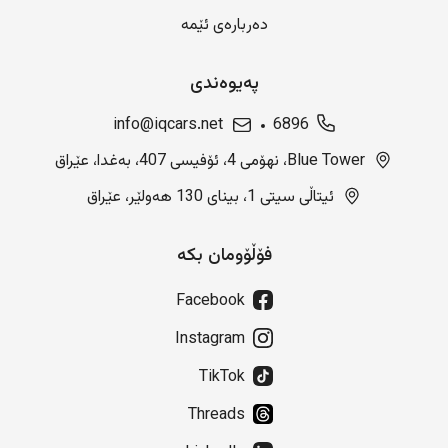
دەربارەی ئێمە
پەیوەندی
info@iqcars.net
6896
Blue Tower، نهۆمی 4، ئۆفیسی 407، بەغدا، عێراق
ئیتاڵی سیتی 1، بینای 130 هەولێر، عێراق
فۆڵۆومان بکە
Facebook
Instagram
TikTok
Threads