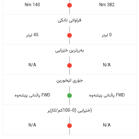
140 Nm
382 Nm
فراوانی تانکی
0 لیتر
45 لیتر
بەرزترین خێرایی
N/A
N/A
جۆری لێخورین
FWD پاڵنانی پێشەوە
FWD پاڵنانی پێشەوە
(خێرایی (0-100کم/کاژێر
N/A
N/A