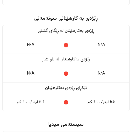
ڕێژەى به کارهێنانی سوتەمەنی
ڕێژەى بەکارهێنان له ڕێگای گشتی
N/A
N/A
ڕێژەى بەکارهێنان له ناو شار
N/A
N/A
تێکڕای ڕێژەى بەکارهێنان
6.5 لیتر/١٠٠ کم
6.1 لیتر/١٠٠ کم
سیستەمی میدیا