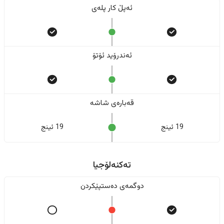
ئەپڵ کار پلەی
ئەندرۆید ئۆتۆ
قەبارەی شاشە
19 ئینج
19 ئینج
تەکنەلۆجیا
دوگمەی دەستپێکردن