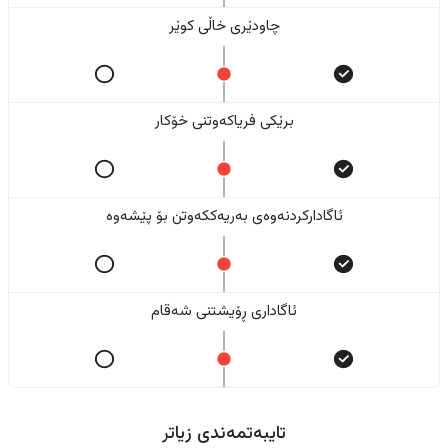
چاودێری خاڵی کوێر
برێکی فریاکەوتنی خۆکار
ئاگادارکردنەوەی بەریەککەوتن بۆ پێشەوە
ئاگاداری ڕۆیشتنی شەقام
تایبەتمەندی زیاتر