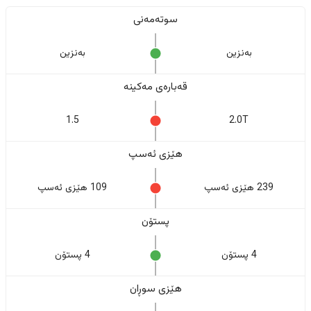
سوتەمەنی
بەنزین
بەنزین
قەبارەی مەکینە
1.5
2.0T
هێزی ئەسپ
239 هێزی ئەسپ
109 هێزی ئەسپ
پستۆن
4 پستۆن
4 پستۆن
هێزی سوڕان