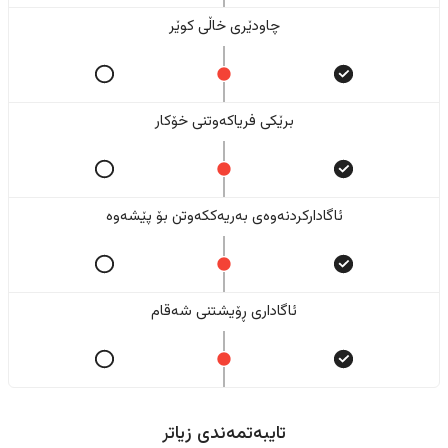
چاودێری خاڵی کوێر
برێکی فریاکەوتنی خۆکار
ئاگادارکردنەوەی بەریەککەوتن بۆ پێشەوە
ئاگاداری ڕۆیشتنی شەقام
تایبەتمەندی زیاتر