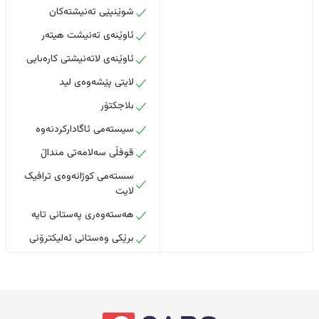
شوێنپێی تەنیشتەکان
ئاوێنەی تەنیشت هیتەر
ئاوێنەی لاتەنیشتی کارەبایی
لایتی پێشەوەی لید
بلاجکتۆر
سیستەمی ئاگادارکردنەوە
قوفڵی سەلامەتی منداڵ
سستەمی کوژانەوەی ترافیک
لایت
هەستەوەری پەستانی تایە
برێکی وەستانی ئەلیکترۆنی