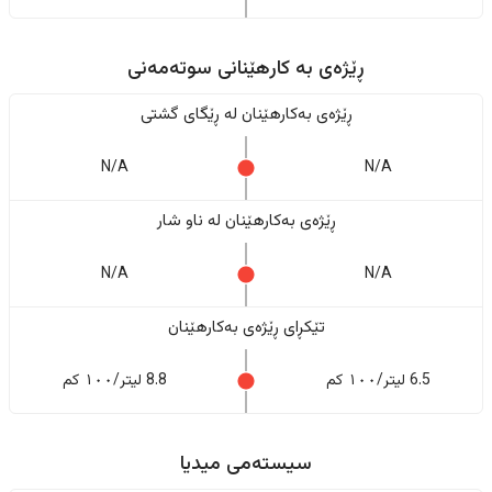
ڕێژەى به کارهێنانی سوتەمەنی
ڕێژەى بەکارهێنان له ڕێگای گشتی
N/A
N/A
ڕێژەى بەکارهێنان له ناو شار
N/A
N/A
تێکڕای ڕێژەى بەکارهێنان
6.5 لیتر/١٠٠ کم
8.8 لیتر/١٠٠ کم
سیستەمی میدیا