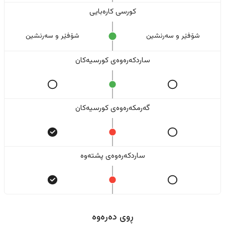
کورسی کارەبایی
شۆفێر و سەرنشین
شۆفێر و سەرنشین
ساردکەرەوەی کورسیەکان
گەرمکەرەوەی کورسیەکان
ساردکەرەوەی پشتەوە
ڕوی دەرەوە