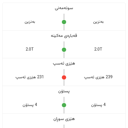
سوتەمەنی
بەنزین
بەنزین
قەبارەی مەکینە
2.0T
2.0T
هێزی ئەسپ
239 هێزی ئەسپ
231 هێزی ئەسپ
پستۆن
4 پستۆن
4 پستۆن
هێزی سوڕان