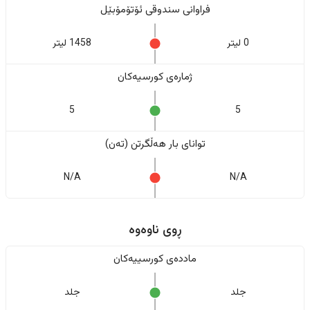
فراوانی سندوقی ئۆتۆمۆبێل
0 لیتر
1458 لیتر
ژمارەی کورسیەکان
5
5
تواناى بار هەڵگرتن (تەن)
N/A
N/A
ڕوی ناوەوە
ماددەی کورسییەکان
جلد
جلد