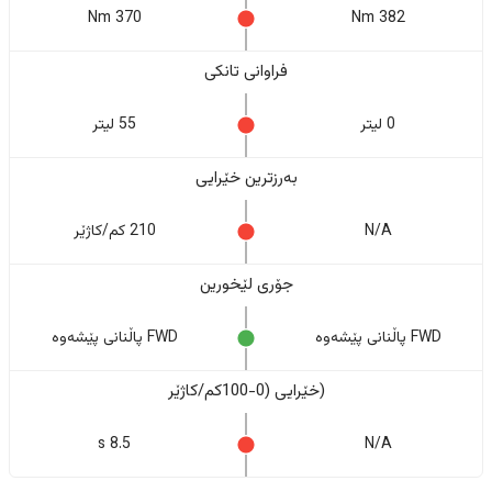
370 Nm
382 Nm
فراوانی تانکی
0 لیتر
55 لیتر
بەرزترین خێرایی
N/A
210 کم/کاژێر
جۆری لێخورین
FWD پاڵنانی پێشەوە
FWD پاڵنانی پێشەوە
(خێرایی (0-100کم/کاژێر
8.5 s
N/A