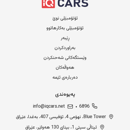
ئۆتۆمبێلی نوێ
ئۆتۆمبێلی بەکارهاتوو
ڕێبەر
بەراوردکردن
وێستگەکانی شەحنکردن
هەواڵەکان
دەربارەی ئێمە
پەیوەندی
info@iqcars.net
6896
Blue Tower، نهۆمی 4، ئۆفیسی 407، بەغدا، عێراق
ئیتاڵی سیتی 1، بینای 130 هەولێر، عێراق