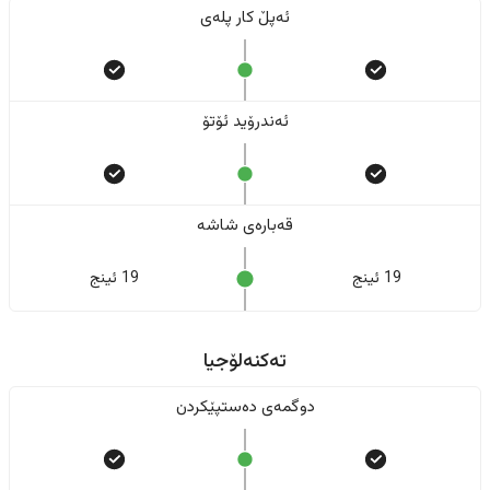
ئەپڵ کار پلەی
ئەندرۆید ئۆتۆ
قەبارەی شاشە
19 ئینج
19 ئینج
تەکنەلۆجیا
دوگمەی دەستپێکردن