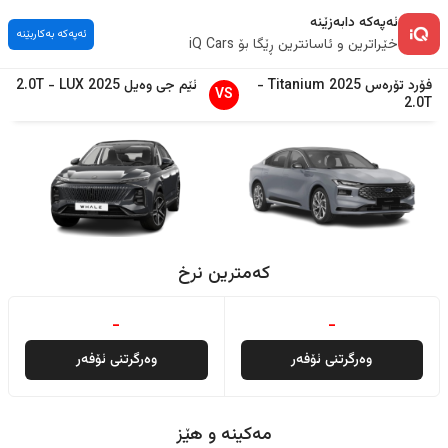
ئەپەکە دابەزێنە
ئەپەکە بەکاربێنە
خێراترین و ئاسانترین ڕێگا بۆ iQ Cars
فۆرد
تۆرەس
2025
Titanium
-
ئێم جی
وەیل
2025
LUX
-
2.0T
VS
2.0T
کەمترین نرخ
-
-
وەرگرتنی ئۆفەر
وەرگرتنی ئۆفەر
مەکینە و هێز