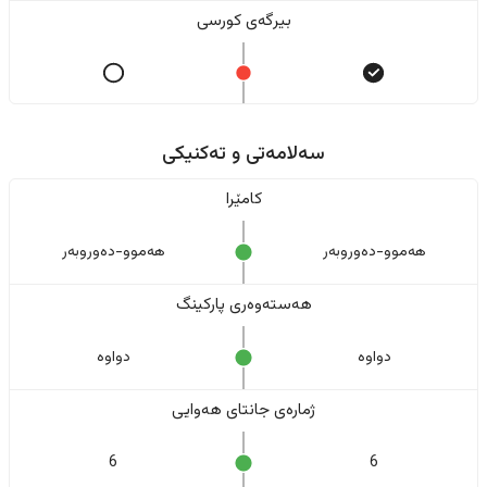
بیرگەی کورسی
سەلامەتی و تەکنیکی
کامێرا
هەموو-دەوروبەر
هەموو-دەوروبەر
هەستەوەری پارکینگ
دواوە
دواوە
ژمارەی جانتای هەوایی
6
6