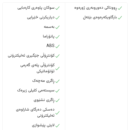
ڕووناکی دەوروبەری ژورەوە
سوکان پاوەری کارەبایی
بارگاویکەرەوەی بێتەل
دیاریکرنی خێرایی
بەسمە
پانۆراما
ABS
کۆنتڕۆڵی جێگیری ئەلیکترۆنی
کۆنترۆڵی پلەی گەرمی
ئۆتۆماتیکی
ڕاگری مەچەک
سیستەمی کلیلی زیرەک
ڕاگری نشێوی
دەسکی دەرگای شاراوەی
ئەلیکترۆنی
لایتی پێشوازی