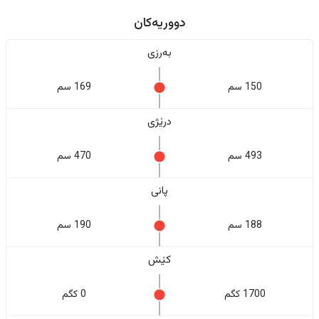
دووریەکان
بەرزی
150 سم
169 سم
درێژی
493 سم
470 سم
پانی
188 سم
190 سم
کێش
1700 کگم
0 کگم