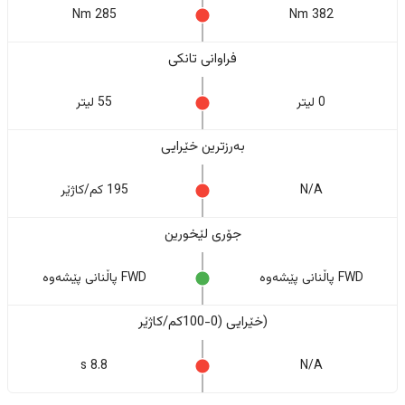
285 Nm
382 Nm
فراوانی تانکی
0 لیتر
55 لیتر
بەرزترین خێرایی
N/A
195 کم/کاژێر
جۆری لێخورین
FWD پاڵنانی پێشەوە
FWD پاڵنانی پێشەوە
(خێرایی (0-100کم/کاژێر
8.8 s
N/A