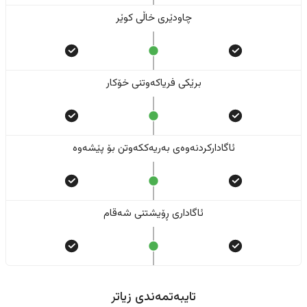
چاودێری خاڵی کوێر
برێکی فریاکەوتنی خۆکار
ئاگادارکردنەوەی بەریەککەوتن بۆ پێشەوە
ئاگاداری ڕۆیشتنی شەقام
تایبەتمەندی زیاتر