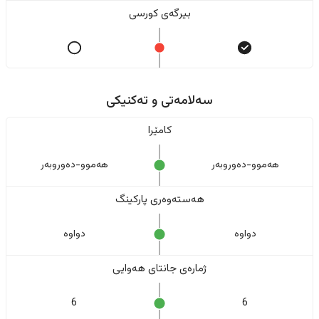
بیرگەی کورسی
سەلامەتی و تەکنیکی
کامێرا
هەموو-دەوروبەر
هەموو-دەوروبەر
هەستەوەری پارکینگ
دواوە
دواوە
ژمارەی جانتای هەوایی
6
6