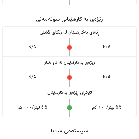
ڕێژەى به کارهێنانی سوتەمەنی
ڕێژەى بەکارهێنان له ڕێگای گشتی
N/A
N/A
ڕێژەى بەکارهێنان له ناو شار
N/A
N/A
تێکڕای ڕێژەى بەکارهێنان
6.5 لیتر/١٠٠ کم
6.5 لیتر/١٠٠ کم
سیستەمی میدیا