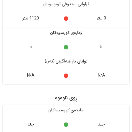
فراوانی سندوقی ئۆتۆمۆبێل
0 لیتر
1120 لیتر
ژمارەی کورسیەکان
5
5
تواناى بار هەڵگرتن (تەن)
N/A
N/A
ڕوی ناوەوە
ماددەی کورسییەکان
جلد
جلد