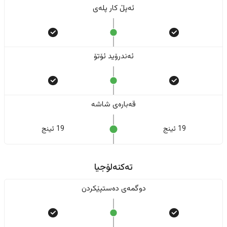
ئەپڵ کار پلەی
ئەندرۆید ئۆتۆ
قەبارەی شاشە
19 ئینج
19 ئینج
تەکنەلۆجیا
دوگمەی دەستپێکردن