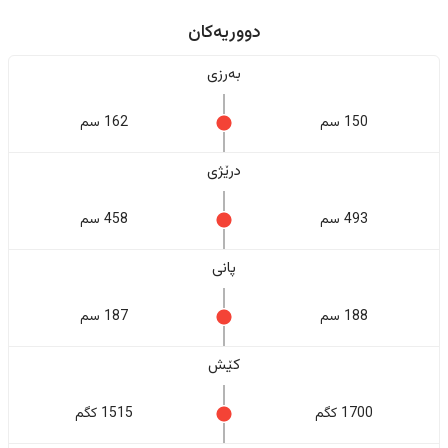
دووریەکان
بەرزی
150 سم
162 سم
درێژی
493 سم
458 سم
پانی
188 سم
187 سم
کێش
1700 کگم
1515 کگم