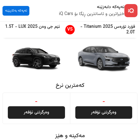
ئەپەکە دابەزێنە
ئەپەکە بەکاربێنە
خێراترین و ئاسانترین ڕێگا بۆ iQ Cars
فۆرد
تۆرەس
2025
Titanium
-
ئێم جی
وەن
2025
LUX
-
1.5T
VS
2.0T
کەمترین نرخ
-
-
وەرگرتنی ئۆفەر
وەرگرتنی ئۆفەر
مەکینە و هێز