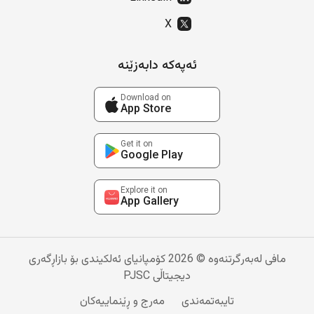
X
ئەپەکە دابەزێنە
Download on
App Store
Get it on
Google Play
Explore it on
App Gallery
مافی لەبەرگرتنەوە © 2026 کۆمپانیای ئەلکیندی بۆ بازاڕگەری
دیجیتاڵی PJSC
تایبەتمەندی
مەرج و ڕێنماییەکان