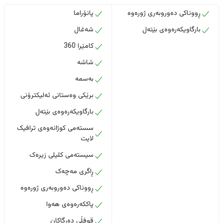
ڕووناکی دەوروبەری ژورەوە
پانۆراما
بارگاویکەرەوەی بێتەل
شەغال
کامێرا 360
شاشە
بەسمە
برێکی وەستانی ئەلیکترۆنی
بارگاویکەرەوەی بێتەل
سستەمی کوژانەوەی ترافیک
لایت
سیستەمی کلیلی زیرەک
ڕاگری مەچەک
ڕووناکی دەوروبەری ژورەوە
پاککەرەوەی هەوا
قوفڵی دەرگاکان