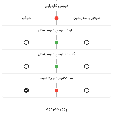
کورسی کارەبایی
شۆفێر و سەرنشین
شۆفێر
ساردکەرەوەی کورسیەکان
گەرمکەرەوەی کورسیەکان
ساردکەرەوەی پشتەوە
ڕوی دەرەوە