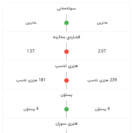
سوتەمەنی
بەنزین
بەنزین
قەبارەی مەکینە
1.5T
2.0T
هێزی ئەسپ
239 هێزی ئەسپ
181 هێزی ئەسپ
پستۆن
4 پستۆن
4 پستۆن
هێزی سوڕان