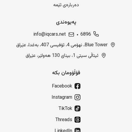
دەربارەی ئێمە
پەیوەندی
info@iqcars.net
6896
Blue Tower، نهۆمی 4، ئۆفیسی 407، بەغدا، عێراق
ئیتاڵی سیتی 1، بینای 130 هەولێر، عێراق
فۆڵۆومان بکە
Facebook
Instagram
TikTok
Threads
LinkedIn