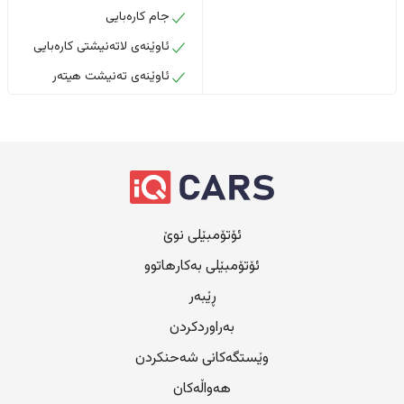
جام کارەبایی
ئاوێنەی لاتەنیشتی کارەبایی
ئاوێنەی تەنیشت هیتەر
ئۆتۆمبێلی نوێ
ئۆتۆمبێلی بەکارهاتوو
ڕێبەر
بەراوردکردن
وێستگەکانی شەحنکردن
هەواڵەکان