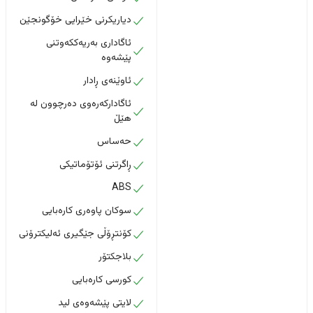
دیاریکرنی خێرایی خۆگونجێن
ئاگاداری بەریەککەوتنی
پێشەوە
ئاوێنەی ڕادار
ئاگادارکەرەوی دەرچوون لە
هێڵ
حەساس
ڕاگرتنی ئۆتۆماتیکی
ABS
سوکان پاوەری کارەبایی
کۆنتڕۆڵی جێگیری ئەلیکترۆنی
بلاجکتۆر
کورسی کارەبایی
لایتی پێشەوەی لید