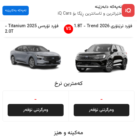
ئەپەکە دابەزێنە
ئەپەکە بەکاربێنە
خێراترین و ئاسانترین ڕێگا بۆ iQ Cars
فۆرد
ترێتۆری
2026
Trend
-
1.8T
فۆرد
تۆرەس
2025
Titanium
-
VS
2.0T
کەمترین نرخ
-
-
وەرگرتنی ئۆفەر
وەرگرتنی ئۆفەر
مەکینە و هێز