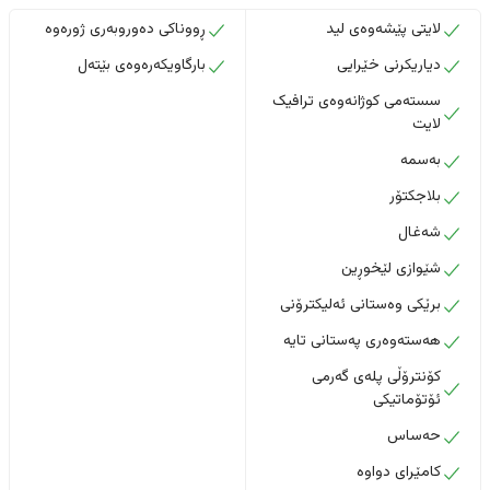
لایتی پێشەوەی لید
ڕووناکی دەوروبەری ژورەوە
دیاریکرنی خێرایی
بارگاویکەرەوەی بێتەل
سستەمی کوژانەوەی ترافیک
لایت
بەسمە
بلاجکتۆر
شەغال
شێوازی لێخوڕین
برێکی وەستانی ئەلیکترۆنی
هەستەوەری پەستانی تایە
کۆنترۆڵی پلەی گەرمی
ئۆتۆماتیکی
حەساس
کامێرای دواوە