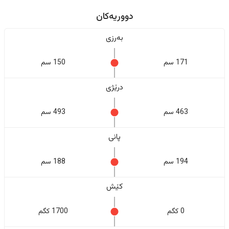
دووریەکان
بەرزی
171 سم
150 سم
درێژی
463 سم
493 سم
پانی
194 سم
188 سم
کێش
0 کگم
1700 کگم