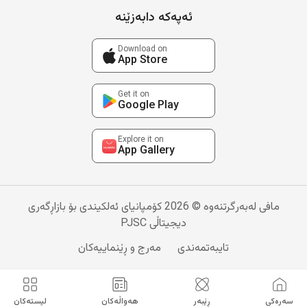
ئەپەکە دابەزێنە
Download on
App Store
Get it on
Google Play
Explore it on
App Gallery
مافی لەبەرگرتنەوە © 2026 کۆمپانیای ئەلکیندی بۆ بازاڕگەری
دیجیتاڵی PJSC
تایبەتمەندی
مەرج و ڕێنماییەکان
سەرەکی
ڕێبەر
هەواڵەکان
لیستەکان