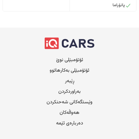
پانۆراما
ئۆتۆمبێلی نوێ
ئۆتۆمبێلی بەکارهاتوو
ڕێبەر
بەراوردکردن
وێستگەکانی شەحنکردن
هەواڵەکان
دەربارەی ئێمە