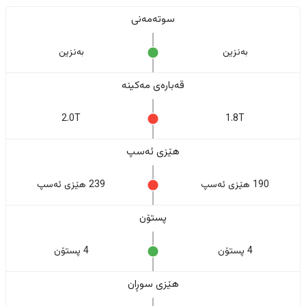
سوتەمەنی
بەنزین
بەنزین
قەبارەی مەکینە
2.0T
1.8T
هێزی ئەسپ
190 هێزی ئەسپ
239 هێزی ئەسپ
پستۆن
4 پستۆن
4 پستۆن
هێزی سوڕان