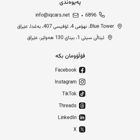
پەیوەندی
info@iqcars.net
6896
Blue Tower، نهۆمی 4، ئۆفیسی 407، بەغدا، عێراق
ئیتاڵی سیتی 1، بینای 130 هەولێر، عێراق
فۆڵۆومان بکە
Facebook
Instagram
TikTok
Threads
LinkedIn
X