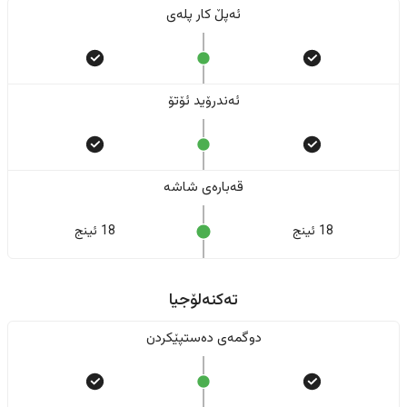
ئەپڵ کار پلەی
ئەندرۆید ئۆتۆ
قەبارەی شاشە
18 ئینج
18 ئینج
تەکنەلۆجیا
دوگمەی دەستپێکردن