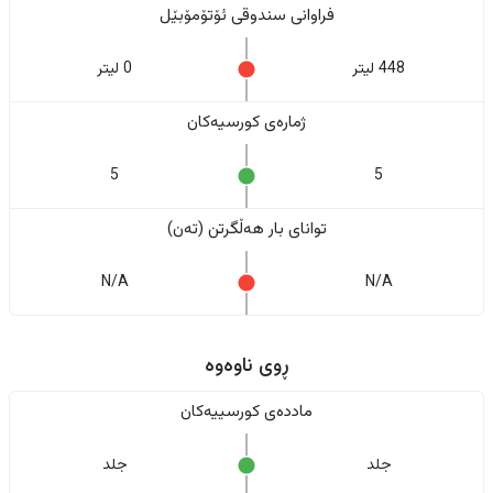
فراوانی سندوقی ئۆتۆمۆبێل
448 لیتر
0 لیتر
ژمارەی کورسیەکان
5
5
تواناى بار هەڵگرتن (تەن)
N/A
N/A
ڕوی ناوەوە
ماددەی کورسییەکان
جلد
جلد