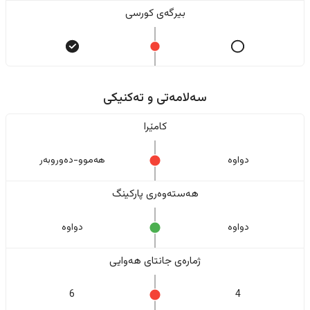
بیرگەی کورسی
سەلامەتی و تەکنیکی
کامێرا
دواوە
هەموو-دەوروبەر
هەستەوەری پارکینگ
دواوە
دواوە
ژمارەی جانتای هەوایی
6
4