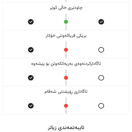
چاودێری خاڵی کوێر
برێکی فریاکەوتنی خۆکار
ئاگادارکردنەوەی بەریەککەوتن بۆ پێشەوە
ئاگاداری ڕۆیشتنی شەقام
تایبەتمەندی زیاتر