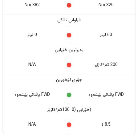
382 Nm
320 Nm
فراوانی تانکی
60 لیتر
0 لیتر
بەرزترین خێرایی
200 کم/کاژێر
N/A
جۆری لێخورین
FWD پاڵنانی پێشەوە
FWD پاڵنانی پێشەوە
(خێرایی (0-100کم/کاژێر
N/A
8.5 s