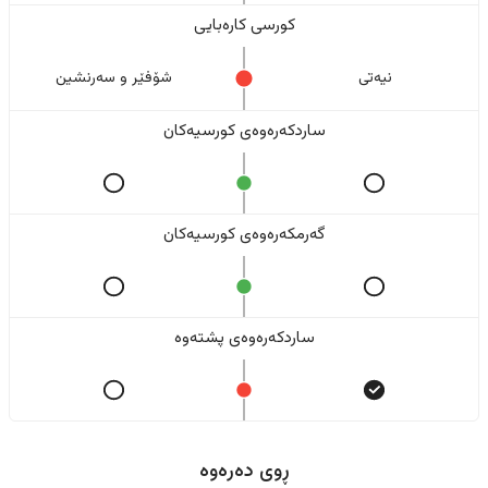
کورسی کارەبایی
نیەتی
شۆفێر و سەرنشین
ساردکەرەوەی کورسیەکان
گەرمکەرەوەی کورسیەکان
ساردکەرەوەی پشتەوە
ڕوی دەرەوە