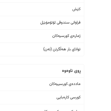
کێش
فراوانی سندوقی ئۆتۆمۆبێل
ژمارەی کورسیەکان
تواناى بار هەڵگرتن (تەن)
ڕوی ناوەوە
ماددەی کورسییەکان
کورسی کارەبایی