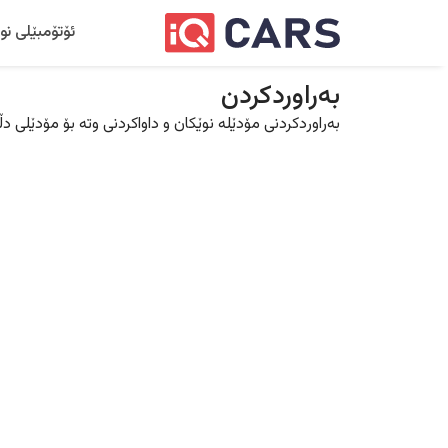
ئۆتۆمبێلی نو
بەراوردکردن
بەراوردکردنی مۆدێلە نوێکان و داواکردنی وتە بۆ مۆدێلی