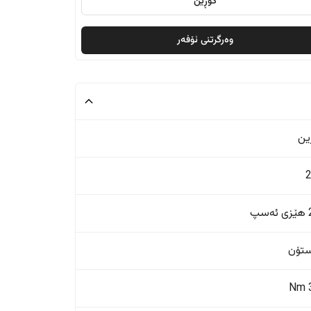
گۆڕین
وەرگرتنی ئۆفەر
ین
پ