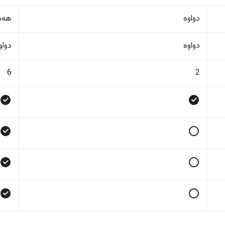
دواوە
هەمو
دواوە
دواو
6
2