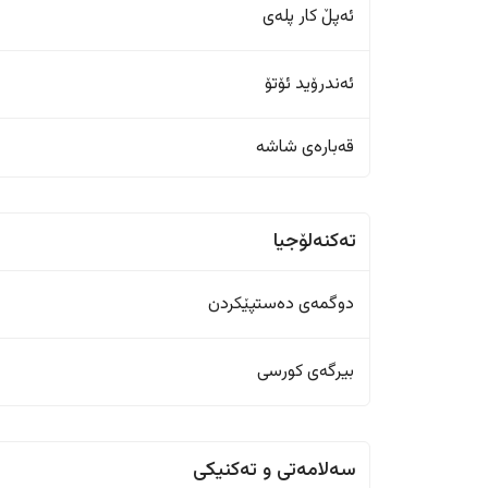
ئەپڵ کار پلەی
ئەندرۆید ئۆتۆ
قەبارەی شاشە
تەکنەلۆجیا
دوگمەی دەستپێکردن
بیرگەی کورسی
سەلامەتی و تەکنیکی