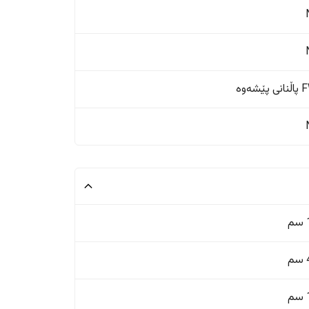
ێشەوە