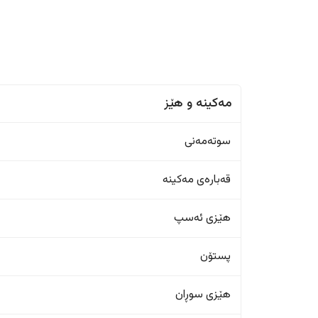
مەکینە و هێز
سوتەمەنی
قەبارەی مەکینە
هێزی ئەسپ
پستۆن
هێزی سوڕان