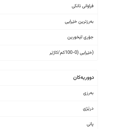
فراوانی تانکی
بەرزترین خێرایی
جۆری لێخورین
(خێرایی (0-100کم/کاژێر
دووریەکان
بەرزی
درێژی
پانی