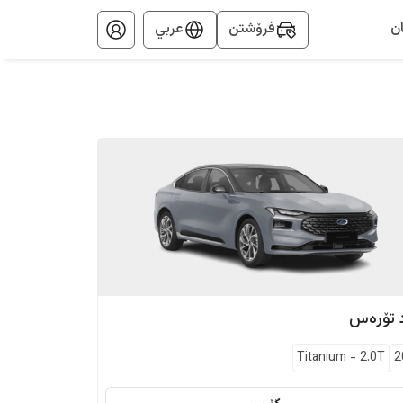
ن
فرۆشتن
عربي
تۆرەس
Titanium
-
2.0T
2