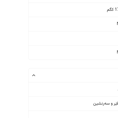
گم
ر و سەرنشین