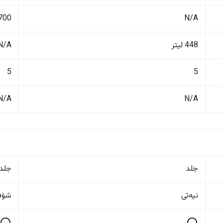
N/A
1700 ک
448 لیتر
N/A
5
5
N/A
N/A
جلد
جلد
نیەتی
شۆفێ