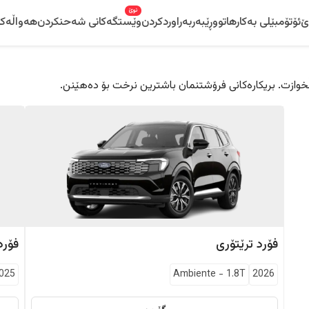
نوێ
ێ
ئۆتۆمبێلی بەکارهاتوو
ڕێبەر
بەراوردکردن
وێستگەکانی شەحنکردن
هەواڵەکا
 دڵخوازت. بریکارەکانی فرۆشتنمان باشترین نرخت بۆ دەهێنن.
فۆرد
ترێتۆری
فۆرد
025
Ambiente
-
1.8T
2026