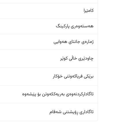
کامێرا
هەستەوەری پارکینگ
ژمارەی جانتای هەوایی
چاودێری خاڵی کوێر
برێکی فریاکەوتنی خۆکار
ئاگادارکردنەوەی بەریەککەوتن بۆ پێشەوە
ئاگاداری ڕۆیشتنی شەقام