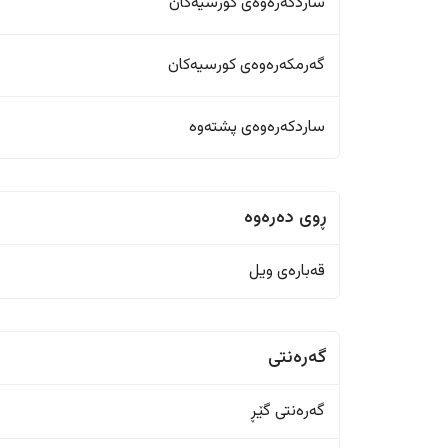
ساردکەرەوەی کورسیەکان
گەرمکەرەوەی کورسیەکان
ساردکەرەوەی پشتەوە
ڕوی دەرەوە
قەبارەی ویل
گەرەنتی
گەرەنتی گێڕ