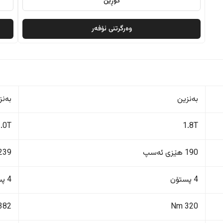
گۆڕین
وەرگرتنی ئۆفەر
بەنزین
بەنز
2.0T
1.8T
190 هێزی ئەسپ
239 هێزی ئەس
4 پستۆن
4 پستۆن
382 Nm
320 Nm