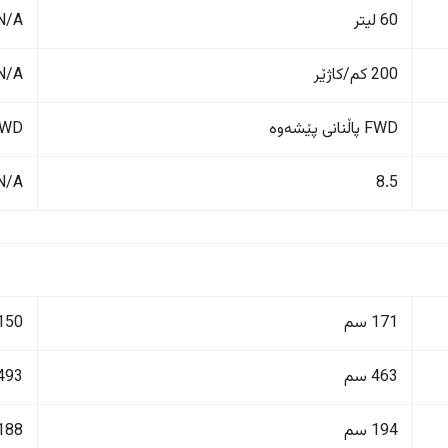
60 لیتر
N/A
200 کم/کاژێر
N/A
FWD پاڵنانی پێشەوە
FWD پاڵنانی پ
N/A
8.5
171 سم
150 سم
463 سم
493 سم
194 سم
188 سم