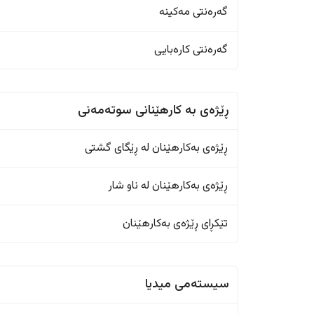
گەرەنتی مەکینە
گەرەنتی کارەبایی
ڕێژەى به کارهێنانی سوتەمەنی
ڕێژەى بەکارهێنان له ڕێگای گشتی
ڕێژەى بەکارهێنان له ناو شار
تێکڕای ڕێژەى بەکارهێنان
سیستەمی میدیا