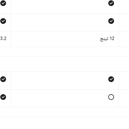
12 ئینج
13.2 ئی