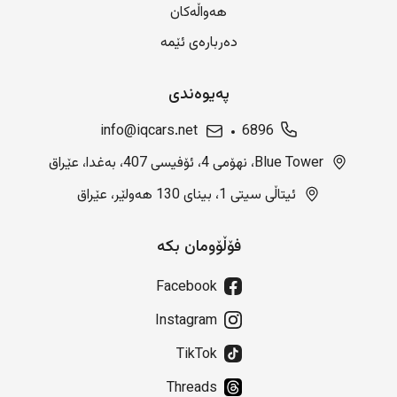
هەواڵەکان
دەربارەی ئێمە
پەیوەندی
info@iqcars.net
6896
Blue Tower، نهۆمی 4، ئۆفیسی 407، بەغدا، عێراق
ئیتاڵی سیتی 1، بینای 130 هەولێر، عێراق
فۆڵۆومان بکە
Facebook
Instagram
TikTok
Threads