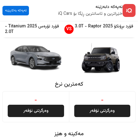
ئەپەکە دابەزێنە
ئەپەکە بەکاربێنە
خێراترین و ئاسانترین ڕێگا بۆ iQ Cars
فۆرد
بڕۆنکۆ
2025
Raptor
-
3.0T
فۆرد
تۆرەس
2025
Titanium
-
VS
2.0T
کەمترین نرخ
-
-
وەرگرتنی ئۆفەر
وەرگرتنی ئۆفەر
مەکینە و هێز