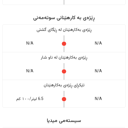
ڕێژەى به کارهێنانی سوتەمەنی
ڕێژەى بەکارهێنان له ڕێگای گشتی
N/A
N/A
ڕێژەى بەکارهێنان له ناو شار
N/A
N/A
تێکڕای ڕێژەى بەکارهێنان
N/A
6.5 لیتر/١٠٠ کم
سیستەمی میدیا