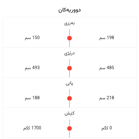
دووریەکان
بەرزی
198 سم
150 سم
درێژی
485 سم
493 سم
پانی
218 سم
188 سم
کێش
0 کگم
1700 کگم