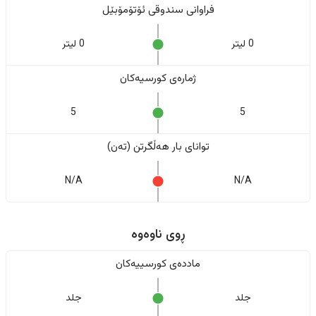
فراوانی سندوقی ئۆتۆمۆبێل
0 لیتر
0 لیتر
ژمارەی کورسیەکان
5
5
تواناى بار هەڵگرتن (تەن)
N/A
N/A
ڕوی ناوەوە
ماددەی کورسییەکان
جلد
جلد