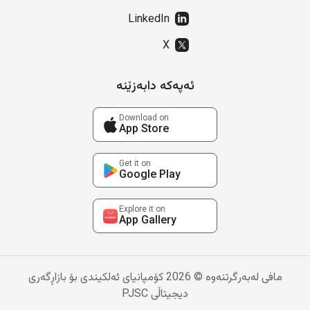
LinkedIn
X
ئەپەکە دابەزێنە
Download on
App Store
Get it on
Google Play
Explore it on
App Gallery
مافی لەبەرگرتنەوە © 2026 کۆمپانیای ئەلکیندی بۆ بازاڕگەری
دیجیتاڵی PJSC