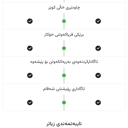
چاودێری خاڵی کوێر
برێکی فریاکەوتنی خۆکار
ئاگادارکردنەوەی بەریەککەوتن بۆ پێشەوە
ئاگاداری ڕۆیشتنی شەقام
تایبەتمەندی زیاتر