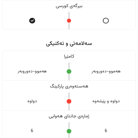
بیرگەی کورسی
سەلامەتی و تەکنیکی
کامێرا
هەموو-دەوروبەر
هەموو-دەوروبەر
هەستەوەری پارکینگ
دواوە و پێشەوە
دواوە
ژمارەی جانتای هەوایی
6
6