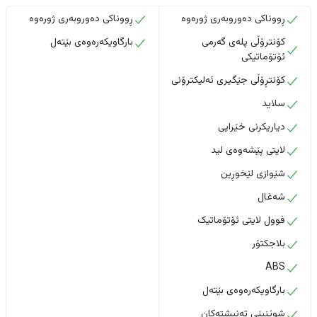
ڕووناکی دەوروبەری ژورەوە
ڕووناکی دەوروبەری ژورەوە
کۆنترۆڵی پلەی گەرمی
بارگاویکەرەوەی بێتەل
ئۆتۆماتیکی
کۆنتڕۆڵی جێگیری ئەلیکترۆنی
سلاید
دیاریکرنی خێرایی
لایتی پێشەوەی لید
شێوازی لێخوڕین
شەغال
فوول لایتی ئۆتۆماتیک
بلاجکتۆر
ABS
بارگاویکەرەوەی بێتەل
شوێنپێی تەنیشتەکان