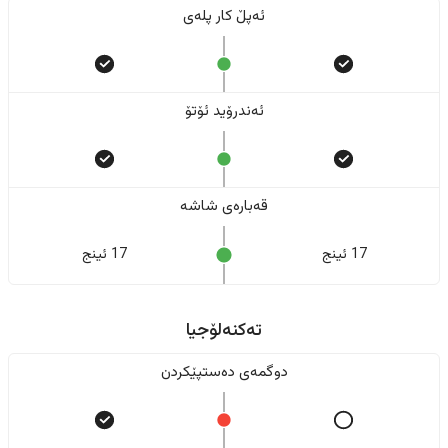
ئەپڵ کار پلەی
ئەندرۆید ئۆتۆ
قەبارەی شاشە
17 ئینج
17 ئینج
تەکنەلۆجیا
دوگمەی دەستپێکردن