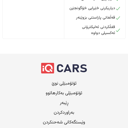
دیاریکرنی خێرایی خۆگونجێن
قەڵغانی پاراستنی بزوێنەر
قفڵکردنی ئەلیکترۆنی
ئەکسیلی دواوە
ئۆتۆمبێلی نوێ
ئۆتۆمبێلی بەکارهاتوو
ڕێبەر
بەراوردکردن
وێستگەکانی شەحنکردن