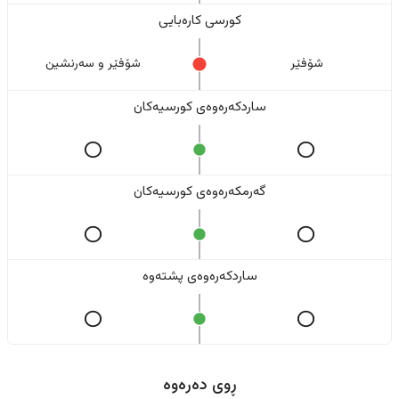
کورسی کارەبایی
شۆفێر
شۆفێر و سەرنشین
ساردکەرەوەی کورسیەکان
گەرمکەرەوەی کورسیەکان
ساردکەرەوەی پشتەوە
ڕوی دەرەوە