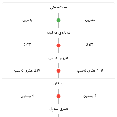
سوتەمەنی
بەنزین
بەنزین
قەبارەی مەکینە
2.0T
3.0T
هێزی ئەسپ
418 هێزی ئەسپ
239 هێزی ئەسپ
پستۆن
6 پستۆن
4 پستۆن
هێزی سوڕان