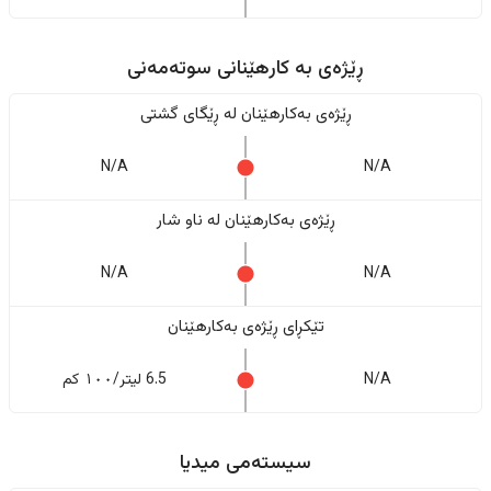
ڕێژەى به کارهێنانی سوتەمەنی
ڕێژەى بەکارهێنان له ڕێگای گشتی
N/A
N/A
ڕێژەى بەکارهێنان له ناو شار
N/A
N/A
تێکڕای ڕێژەى بەکارهێنان
N/A
6.5 لیتر/١٠٠ کم
سیستەمی میدیا