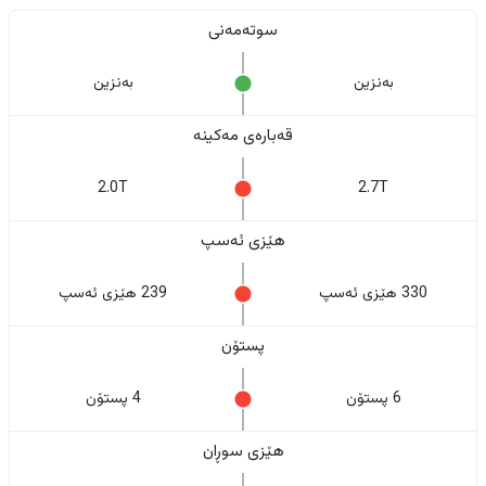
سوتەمەنی
بەنزین
بەنزین
قەبارەی مەکینە
2.0T
2.7T
هێزی ئەسپ
330 هێزی ئەسپ
239 هێزی ئەسپ
پستۆن
6 پستۆن
4 پستۆن
هێزی سوڕان