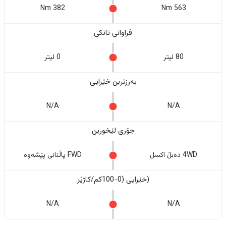
382 Nm
563 Nm
فراوانی تانکی
80 لیتر
0 لیتر
بەرزترین خێرایی
N/A
N/A
جۆری لێخورین
4WD دەبڵ اکسل
FWD پاڵنانی پێشەوە
(خێرایی (0-100کم/کاژێر
N/A
N/A