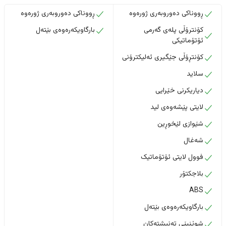
ڕووناکی دەوروبەری ژورەوە
ڕووناکی دەوروبەری ژورەوە
کۆنترۆڵی پلەی گەرمی
بارگاویکەرەوەی بێتەل
ئۆتۆماتیکی
کۆنتڕۆڵی جێگیری ئەلیکترۆنی
سلاید
دیاریکرنی خێرایی
لایتی پێشەوەی لید
شێوازی لێخوڕین
شەغال
فوول لایتی ئۆتۆماتیک
بلاجکتۆر
ABS
بارگاویکەرەوەی بێتەل
شوێنپێی تەنیشتەکان