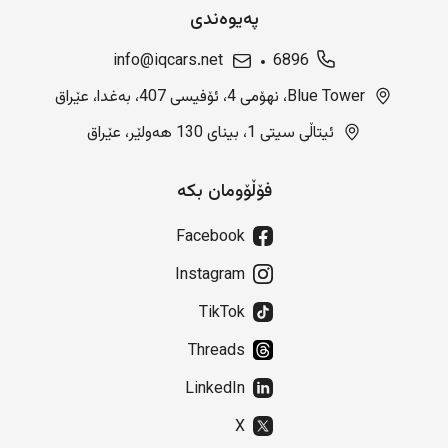
پەیوەندی
info@iqcars.net
6896
Blue Tower، نهۆمی 4، ئۆفیسی 407، بەغدا، عێراق
ئیتاڵی سیتی 1، بینای 130 هەولێر، عێراق
فۆڵۆومان بکە
Facebook
Instagram
TikTok
Threads
LinkedIn
X