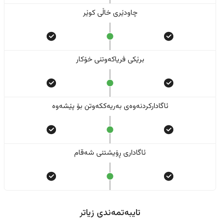
چاودێری خاڵی کوێر
برێکی فریاکەوتنی خۆکار
ئاگادارکردنەوەی بەریەککەوتن بۆ پێشەوە
ئاگاداری ڕۆیشتنی شەقام
تایبەتمەندی زیاتر