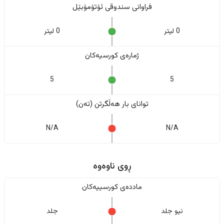
فراوانی سندوقی ئۆتۆمۆبێل
0 لیتر
0 لیتر
ژمارەی کورسیەکان
5
5
تواناى بار هەڵگرتن (تەن)
N/A
N/A
ڕوی ناوەوە
ماددەی کورسییەکان
نیو جلد
جلد