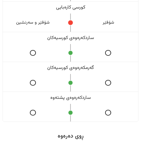
کورسی کارەبایی
شۆفێر
شۆفێر و سەرنشین
ساردکەرەوەی کورسیەکان
گەرمکەرەوەی کورسیەکان
ساردکەرەوەی پشتەوە
ڕوی دەرەوە