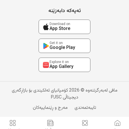
ئەپەکە دابەزێنە
Download on
App Store
Get it on
Google Play
Explore it on
App Gallery
مافی لەبەرگرتنەوە © 2026 کۆمپانیای ئەلکیندی بۆ بازاڕگەری
دیجیتاڵی PJSC
تایبەتمەندی
مەرج و ڕێنماییەکان