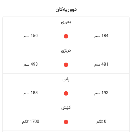
دووریەکان
بەرزی
184 سم
150 سم
درێژی
481 سم
493 سم
پانی
193 سم
188 سم
کێش
0 کگم
1700 کگم