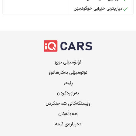
دیاریکرنی خێرایی خۆگونجێن
ئۆتۆمبێلی نوێ
ئۆتۆمبێلی بەکارهاتوو
ڕێبەر
بەراوردکردن
وێستگەکانی شەحنکردن
هەواڵەکان
دەربارەی ئێمە