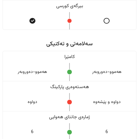
بیرگەی کورسی
سەلامەتی و تەکنیکی
کامێرا
هەموو-دەوروبەر
هەموو-دەوروبەر
هەستەوەری پارکینگ
دواوە و پێشەوە
دواوە
ژمارەی جانتای هەوایی
6
6