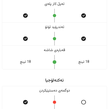
ئەپڵ کار پلەی
ئەندرۆید ئۆتۆ
قەبارەی شاشە
18 ئینج
18 ئینج
تەکنەلۆجیا
دوگمەی دەستپێکردن