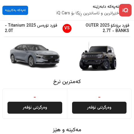
ئەپەکە دابەزێنە
ئەپەکە بەکاربێنە
خێراترین و ئاسانترین ڕێگا بۆ iQ Cars
فۆرد
بڕۆنکۆ
2025
OUTER
فۆرد
تۆرەس
2025
Titanium
-
VS
2.0T
2.7T
-
BANKS
کەمترین نرخ
-
-
وەرگرتنی ئۆفەر
وەرگرتنی ئۆفەر
مەکینە و هێز