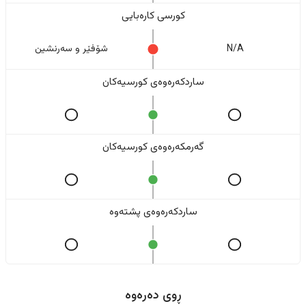
کورسی کارەبایی
N/A
شۆفێر و سەرنشین
ساردکەرەوەی کورسیەکان
گەرمکەرەوەی کورسیەکان
ساردکەرەوەی پشتەوە
ڕوی دەرەوە