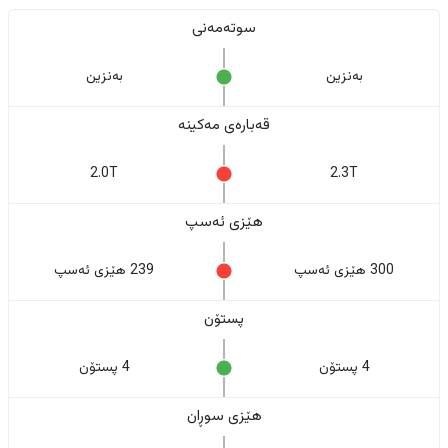
سوتەمەنی
بەنزین
بەنزین
قەبارەی مەکینە
2.0T
2.3T
هێزی ئەسپ
300 هێزی ئەسپ
239 هێزی ئەسپ
پستۆن
4 پستۆن
4 پستۆن
هێزی سوڕان