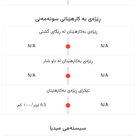
ڕێژەى به کارهێنانی سوتەمەنی
ڕێژەى بەکارهێنان له ڕێگای گشتی
N/A
N/A
ڕێژەى بەکارهێنان له ناو شار
N/A
N/A
تێکڕای ڕێژەى بەکارهێنان
N/A
6.5 لیتر/١٠٠ کم
سیستەمی میدیا