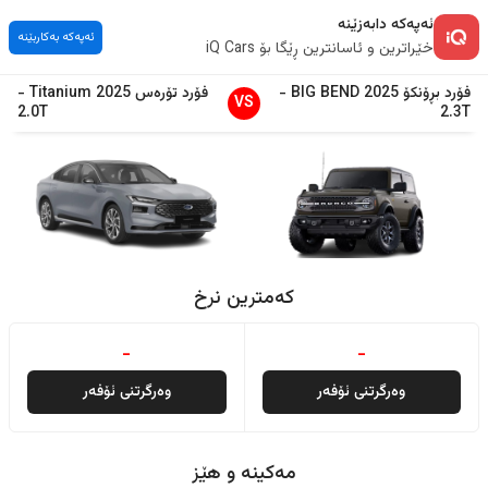
ئەپەکە دابەزێنە
ئەپەکە بەکاربێنە
خێراترین و ئاسانترین ڕێگا بۆ iQ Cars
فۆرد
بڕۆنکۆ
2025
BIG BEND
-
فۆرد
تۆرەس
2025
Titanium
-
VS
2.0T
2.3T
کەمترین نرخ
-
-
وەرگرتنی ئۆفەر
وەرگرتنی ئۆفەر
مەکینە و هێز