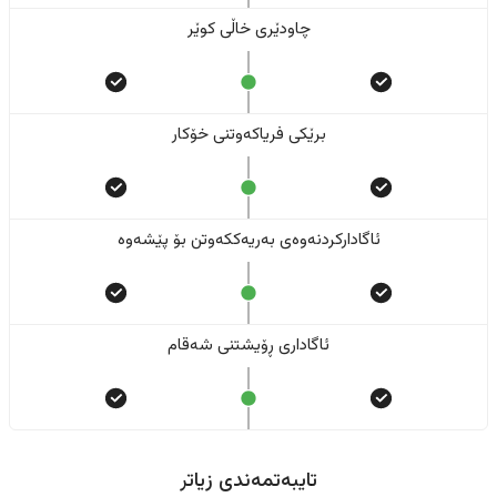
چاودێری خاڵی کوێر
برێکی فریاکەوتنی خۆکار
ئاگادارکردنەوەی بەریەککەوتن بۆ پێشەوە
ئاگاداری ڕۆیشتنی شەقام
تایبەتمەندی زیاتر