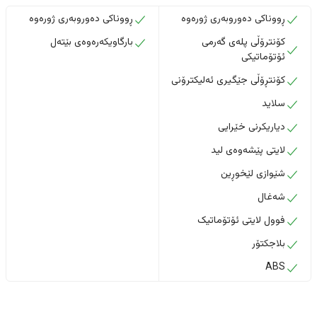
ڕووناکی دەوروبەری ژورەوە
ڕووناکی دەوروبەری ژورەوە
کۆنترۆڵی پلەی گەرمی
بارگاویکەرەوەی بێتەل
ئۆتۆماتیکی
کۆنتڕۆڵی جێگیری ئەلیکترۆنی
سلاید
دیاریکرنی خێرایی
لایتی پێشەوەی لید
شێوازی لێخوڕین
شەغال
فوول لایتی ئۆتۆماتیک
بلاجکتۆر
ABS