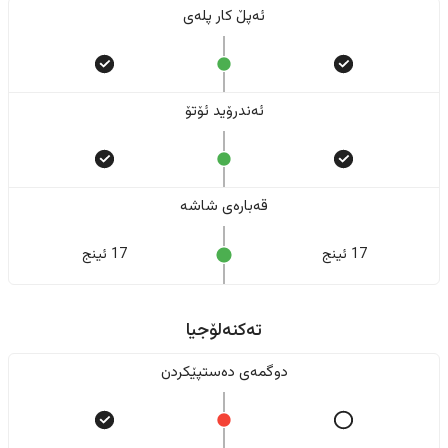
ئەپڵ کار پلەی
ئەندرۆید ئۆتۆ
قەبارەی شاشە
17 ئینج
17 ئینج
تەکنەلۆجیا
دوگمەی دەستپێکردن