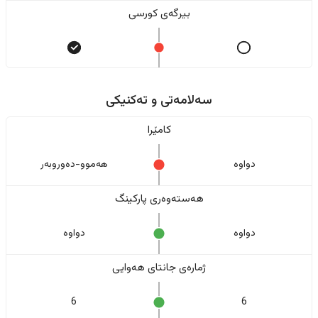
بیرگەی کورسی
سەلامەتی و تەکنیکی
کامێرا
دواوە
هەموو-دەوروبەر
هەستەوەری پارکینگ
دواوە
دواوە
ژمارەی جانتای هەوایی
6
6