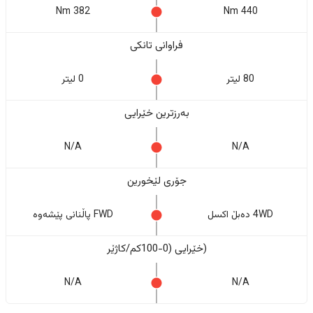
382 Nm
440 Nm
فراوانی تانکی
80 لیتر
0 لیتر
بەرزترین خێرایی
N/A
N/A
جۆری لێخورین
4WD دەبڵ اکسل
FWD پاڵنانی پێشەوە
(خێرایی (0-100کم/کاژێر
N/A
N/A