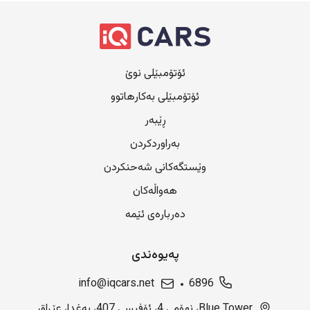
ئۆتۆمبێلی نوێ
ئۆتۆمبێلی بەکارهاتوو
ڕێبەر
بەراوردکردن
وێستگەکانی شەحنکردن
هەواڵەکان
دەربارەی ئێمە
پەیوەندی
info@iqcars.net
6896
Blue Tower، نهۆمی 4، ئۆفیسی 407، بەغدا، عێراق