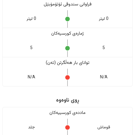
فراوانی سندوقی ئۆتۆمۆبێل
0 لیتر
0 لیتر
ژمارەی کورسیەکان
5
5
تواناى بار هەڵگرتن (تەن)
N/A
N/A
ڕوی ناوەوە
ماددەی کورسییەکان
قوماش
جلد