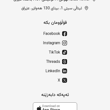
ئیتاڵی سیتی 1، بینای 130 هەولێر، عێراق
فۆڵۆومان بکە
Facebook
Instagram
TikTok
Threads
LinkedIn
X
ئەپەکە دابەزێنە
Download on