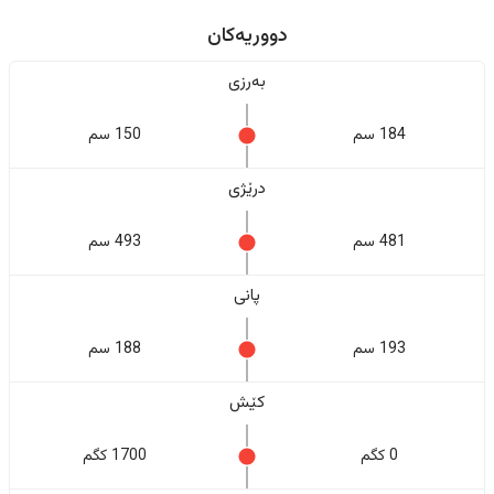
دووریەکان
بەرزی
184 سم
150 سم
درێژی
481 سم
493 سم
پانی
193 سم
188 سم
کێش
0 کگم
1700 کگم