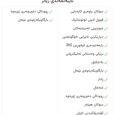
تایبەتمەندی زیاتر
سوکان پاوەری کارەبایی
ڕووناکی دەوروبەری ژورەوە
فوول لایتی ئۆتۆماتیک
بارگاویکەرەوەی بێتەل
شوێنپێی تەنیشتەکان
دیاریکرنی خێرایی خۆگونجێن
یارمەتیدەری لێخوڕین 360
برێکی وەستانی ئەلیکترۆنی
بلاجکتۆر
بارگاویکەرەوەی بێتەل
ڕادار
شەغال
ڕووناکی دەوروبەری ژورەوە
سوکان هیتەر
کۆنتڕۆڵکردنی خزان