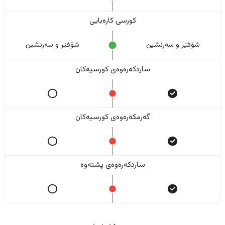
کورسی کارەبایی
شۆفێر و سەرنشین
شۆفێر و سەرنشین
ساردکەرەوەی کورسیەکان
گەرمکەرەوەی کورسیەکان
ساردکەرەوەی پشتەوە