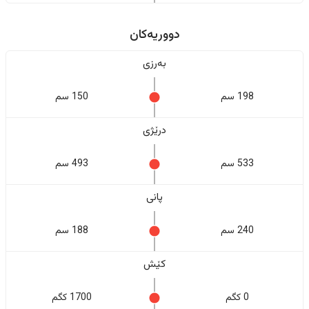
دووریەکان
بەرزی
198 سم
150 سم
درێژی
533 سم
493 سم
پانی
240 سم
188 سم
کێش
0 کگم
1700 کگم