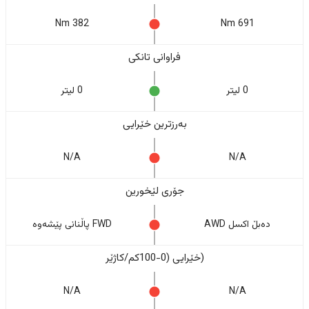
382 Nm
691 Nm
فراوانی تانکی
0 لیتر
0 لیتر
بەرزترین خێرایی
N/A
N/A
جۆری لێخورین
دەبڵ اکسل AWD
FWD پاڵنانی پێشەوە
(خێرایی (0-100کم/کاژێر
N/A
N/A