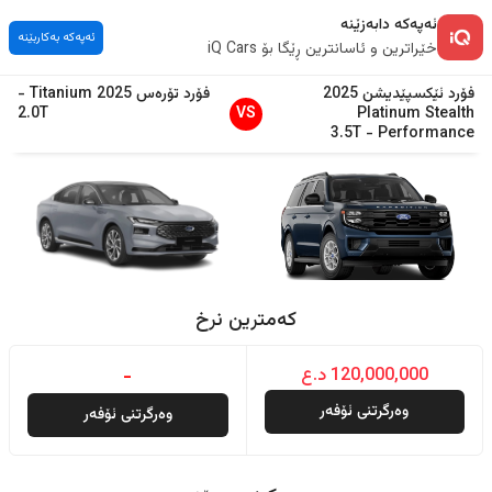
ئەپەکە دابەزێنە
ئەپەکە بەکاربێنە
خێراترین و ئاسانترین ڕێگا بۆ iQ Cars
فۆرد
ئێکسپێدیشن
2025
فۆرد
تۆرەس
2025
Titanium
-
2.0T
VS
Platinum Stealth
3.5T
-
Performance
کەمترین نرخ
120,000,000 د.ع
-
وەرگرتنی ئۆفەر
وەرگرتنی ئۆفەر