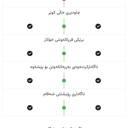
چاودێری خاڵی کوێر
برێکی فریاکەوتنی خۆکار
ئاگادارکردنەوەی بەریەککەوتن بۆ پێشەوە
ئاگاداری ڕۆیشتنی شەقام