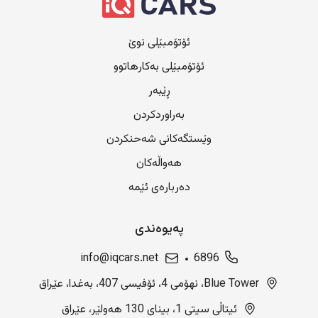
ئۆتۆمبێلی نوێ
ئۆتۆمبێلی بەکارهاتوو
ڕێبەر
بەراوردکردن
وێستگەکانی شەحنکردن
هەواڵەکان
دەربارەی ئێمە
پەیوەندی
info@iqcars.net
6896
Blue Tower، نهۆمی 4، ئۆفیسی 407، بەغدا، عێراق
ئیتاڵی سیتی 1، بینای 130 هەولێر، عێراق