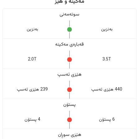
مەکینە و هێز
سوتەمەنی
بەنزین
بەنزین
قەبارەی مەکینە
2.0T
3.5T
هێزی ئەسپ
440 هێزی ئەسپ
239 هێزی ئەسپ
پستۆن
6 پستۆن
4 پستۆن
هێزی سوڕان