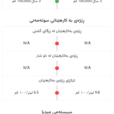
3 ساڵ/100,000 کم
3 ساڵ/100,000 کم
ڕێژەى به کارهێنانی سوتەمەنی
ڕێژەى بەکارهێنان له ڕێگای گشتی
N/A
N/A
ڕێژەى بەکارهێنان له ناو شار
N/A
N/A
تێکڕای ڕێژەى بەکارهێنان
9.8 لیتر/١٠٠ کم
6.5 لیتر/١٠٠ کم
سیستەمی میدیا