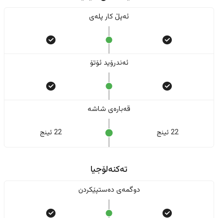
ئەپڵ کار پلەی
ئەندرۆید ئۆتۆ
قەبارەی شاشە
22 ئینج
22 ئینج
تەکنەلۆجیا
دوگمەی دەستپێکردن