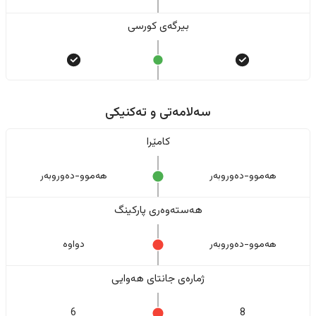
بیرگەی کورسی
سەلامەتی و تەکنیکی
کامێرا
هەموو-دەوروبەر
هەموو-دەوروبەر
هەستەوەری پارکینگ
هەموو-دەوروبەر
دواوە
ژمارەی جانتای هەوایی
6
8