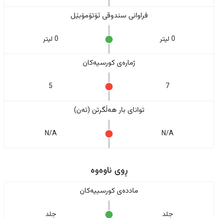
فراوانی سندوقی ئۆتۆمۆبێل
0 لیتر
0 لیتر
ژمارەی کورسیەکان
5
7
تواناى بار هەڵگرتن (تەن)
N/A
N/A
ڕوی ناوەوە
ماددەی کورسییەکان
جلد
جلد