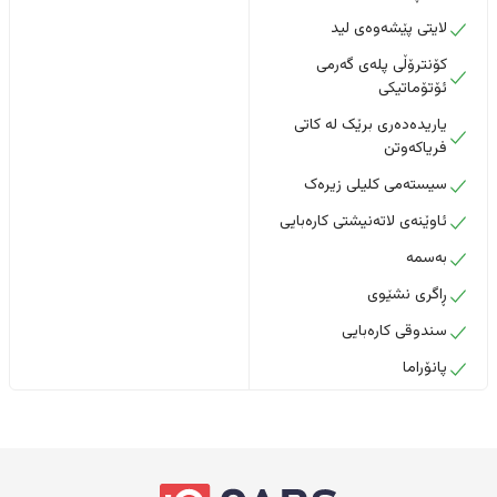
لایتی پێشەوەی لید
کۆنترۆڵی پلەی گەرمی
ئۆتۆماتیکی
یاریدەدەری برێک لە کاتی
فریاکەوتن
سیستەمی کلیلی زیرەک
ئاوێنەی لاتەنیشتی کارەبایی
بەسمە
ڕاگری نشێوی
سندوقی کارەبایی
پانۆراما