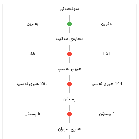
سوتەمەنی
بەنزین
بەنزین
قەبارەی مەکینە
3.6
1.5T
هێزی ئەسپ
144 هێزی ئەسپ
285 هێزی ئەسپ
پستۆن
4 پستۆن
6 پستۆن
هێزی سوڕان