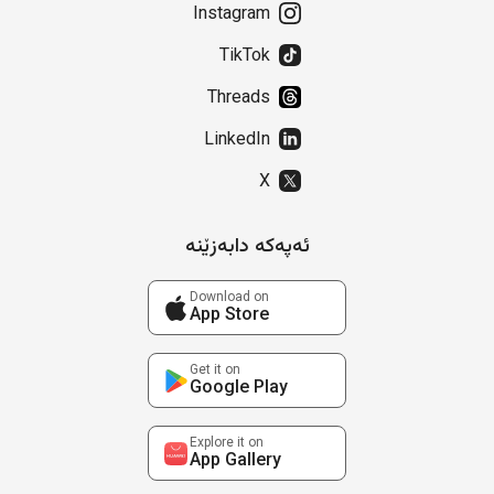
Instagram
TikTok
Threads
LinkedIn
X
ئەپەکە دابەزێنە
Download on
App Store
Get it on
Google Play
Explore it on
App Gallery