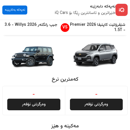
ئەپەکە دابەزێنە
ئەپەکە بەکاربێنە
خێراترین و ئاسانترین ڕێگا بۆ iQ Cars
شێڤرۆلێت
کاپتیڤا
2026
Premier
جیپ
رانگلەر
2026
Willys
-
3.6
VS
1.5T
-
کەمترین نرخ
-
-
وەرگرتنی ئۆفەر
وەرگرتنی ئۆفەر
مەکینە و هێز