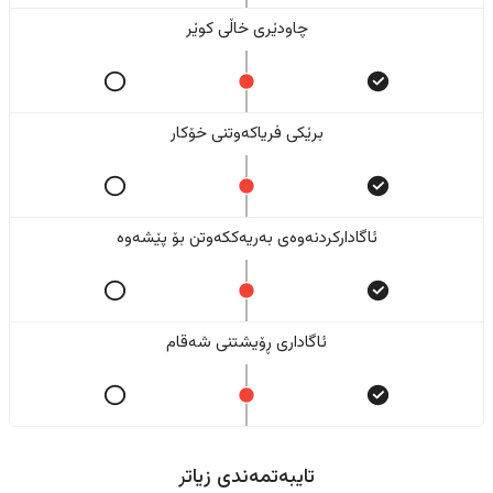
چاودێری خاڵی کوێر
برێکی فریاکەوتنی خۆکار
ئاگادارکردنەوەی بەریەککەوتن بۆ پێشەوە
ئاگاداری ڕۆیشتنی شەقام
تایبەتمەندی زیاتر