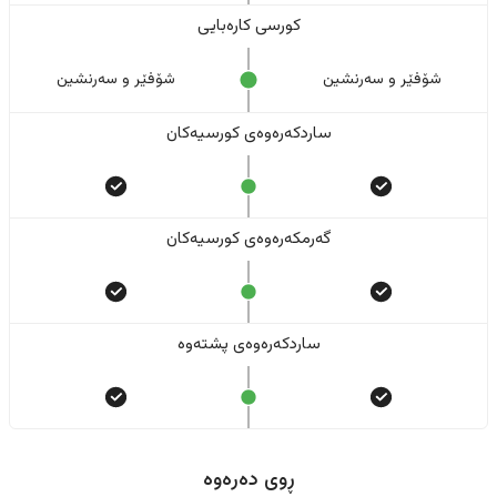
کورسی کارەبایی
شۆفێر و سەرنشین
شۆفێر و سەرنشین
ساردکەرەوەی کورسیەکان
گەرمکەرەوەی کورسیەکان
ساردکەرەوەی پشتەوە
ڕوی دەرەوە