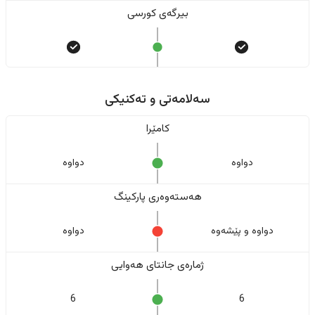
بیرگەی کورسی
سەلامەتی و تەکنیکی
کامێرا
دواوە
دواوە
هەستەوەری پارکینگ
دواوە و پێشەوە
دواوە
ژمارەی جانتای هەوایی
6
6