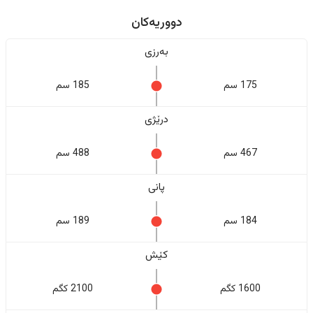
دووریەکان
بەرزی
175 سم
185 سم
درێژی
467 سم
488 سم
پانی
184 سم
189 سم
کێش
1600 کگم
2100 کگم