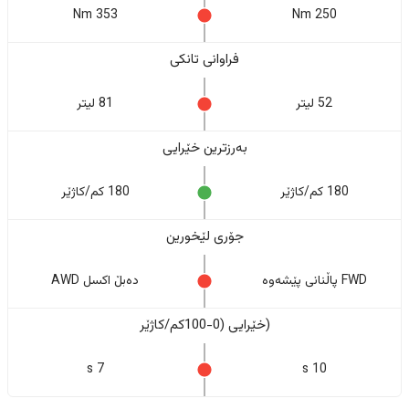
353 Nm
250 Nm
فراوانی تانکی
52 لیتر
81 لیتر
بەرزترین خێرایی
180 کم/کاژێر
180 کم/کاژێر
جۆری لێخورین
FWD پاڵنانی پێشەوە
دەبڵ اکسل AWD
(خێرایی (0-100کم/کاژێر
7 s
10 s