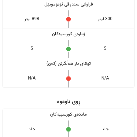
فراوانی سندوقی ئۆتۆمۆبێل
300 لیتر
898 لیتر
ژمارەی کورسیەکان
5
5
تواناى بار هەڵگرتن (تەن)
N/A
N/A
ڕوی ناوەوە
ماددەی کورسییەکان
جلد
جلد