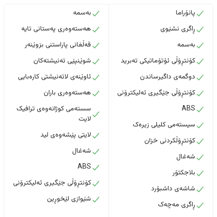
پانۆراما
بەسمە
ڕاگری نشێوی
هەستەوەری پەستانی تایە
بەسمە
قەڵغانی پاراستنی بزوێنەر
کۆنتڕۆڵی ئۆتۆماتیکی تەبرید
شوێنپێی تەنیشتەکان
دوگمەی داگیرساندن
ئاوێنەی لاتەنیشتی کارەبایی
کۆنتڕۆڵی جێگیری ئەلیکترۆنی
هەستەوەری باران
ABS
سستەمی کوژانەوەی ترافیک
لایت
سیستەمی کلیلی زیرەک
لایتی پێشەوەی لید
کۆنتڕۆڵکردنی خزان
شەغال
شەغال
ABS
بلاجکتۆر
کۆنتڕۆڵی جێگیری ئەلیکترۆنی
شاشەی داشبۆرد
شێوازی لێخوڕین
ڕاگری مەچەک