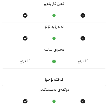
ئەپڵ کار پلەی
ئەندرۆید ئۆتۆ
قەبارەی شاشە
19 ئینج
19 ئینج
تەکنەلۆجیا
دوگمەی دەستپێکردن