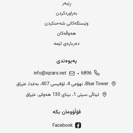
ڕێبەر
بەراوردکردن
وێستگەکانی شەحنکردن
هەواڵەکان
دەربارەی ئێمە
پەیوەندی
info@iqcars.net
6896
Blue Tower، نهۆمی 4، ئۆفیسی 407، بەغدا، عێراق
ئیتاڵی سیتی 1، بینای 130 هەولێر، عێراق
فۆڵۆومان بکە
Facebook