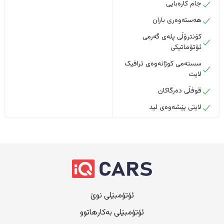
جام کارەبایی
هەستەوەری باران
کۆنترۆڵی پلەی گەرمی
ئۆتۆماتیکی
سستەمی کوژانەوەی ترافیک
لایت
قوفڵی دەرگاکان
لایتی پێشەوەی لید
ئۆتۆمبێلی نوێ
ئۆتۆمبێلی بەکارهاتوو