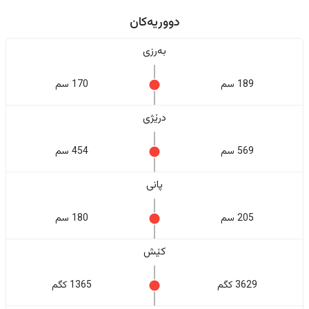
دووریەکان
بەرزی
189 سم
170 سم
درێژی
569 سم
454 سم
پانی
205 سم
180 سم
کێش
3629 کگم
1365 کگم