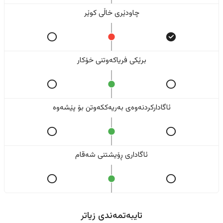
چاودێری خاڵی کوێر
برێکی فریاکەوتنی خۆکار
ئاگادارکردنەوەی بەریەککەوتن بۆ پێشەوە
ئاگاداری ڕۆیشتنی شەقام
تایبەتمەندی زیاتر