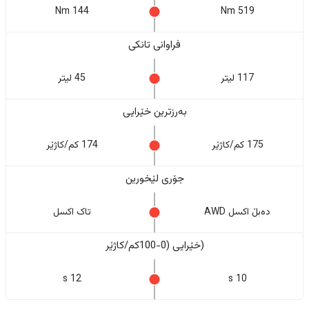
144 Nm
519 Nm
فراوانی تانکی
117 لیتر
45 لیتر
بەرزترین خێرایی
175 کم/کاژێر
174 کم/کاژێر
جۆری لێخورین
دەبڵ اکسل AWD
تاک اکسل
(خێرایی (0-100کم/کاژێر
12 s
10 s