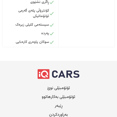
ڕاگری نشێوی
کۆنترۆڵی پلەی گەرمی
ئۆتۆماتیکی
سیستەمی کلیلی زیرەک
پەردە
سوکان پاوەری کارەبایی
ئۆتۆمبێلی نوێ
ئۆتۆمبێلی بەکارهاتوو
ڕێبەر
بەراوردکردن