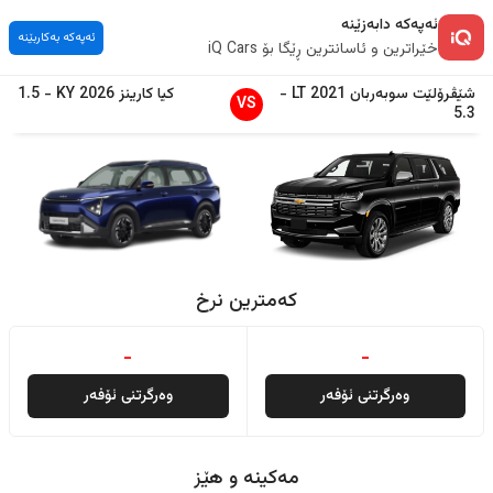
ئەپەکە دابەزێنە
ئەپەکە بەکاربێنە
خێراترین و ئاسانترین ڕێگا بۆ iQ Cars
شێڤرۆلێت
سوبەربان
2021
LT
-
کیا
کارینز
2026
KY
-
1.5
VS
5.3
کەمترین نرخ
-
-
وەرگرتنی ئۆفەر
وەرگرتنی ئۆفەر
مەکینە و هێز