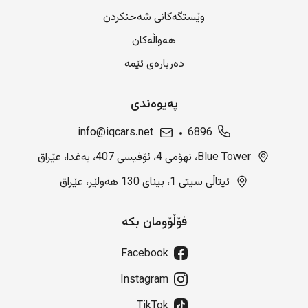
وێستگەکانی شەحنکردن
هەواڵەکان
دەربارەی ئێمە
پەیوەندی
info@iqcars.net
6896
Blue Tower، نهۆمی 4، ئۆفیسی 407، بەغدا، عێراق
ئیتاڵی سیتی 1، بینای 130 هەولێر، عێراق
فۆڵۆومان بکە
Facebook
Instagram
TikTok