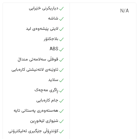
دیاریکرنی خێرایی
N/A
شاشە
لایتی پێشەوەی لید
بلاجکتۆر
ABS
قوفڵی سەلامەتی منداڵ
ئاوێنەی لاتەنیشتی کارەبایی
سلاید
ڕاگری مەچەک
جام کارەبایی
هەستەوەری پەستانی تایە
شێوازی لێخوڕین
کۆنتڕۆڵی جێگیری ئەلیکترۆنی