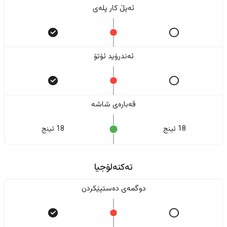
ئەپڵ کار پلەی
ئەندرۆید ئۆتۆ
قەبارەی شاشە
18 ئینج
18 ئینج
تەکنەلۆجیا
دوگمەی دەستپێکردن