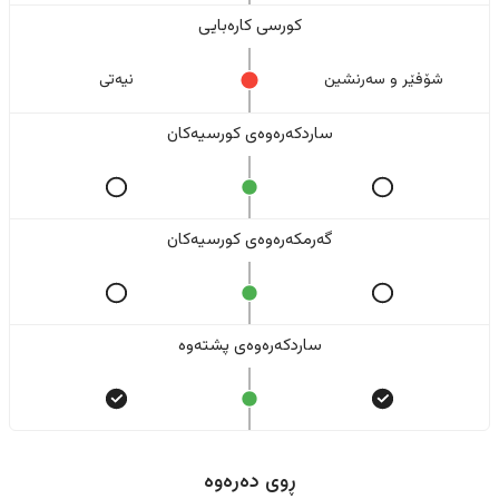
کورسی کارەبایی
شۆفێر و سەرنشین
نیەتی
ساردکەرەوەی کورسیەکان
گەرمکەرەوەی کورسیەکان
ساردکەرەوەی پشتەوە
ڕوی دەرەوە