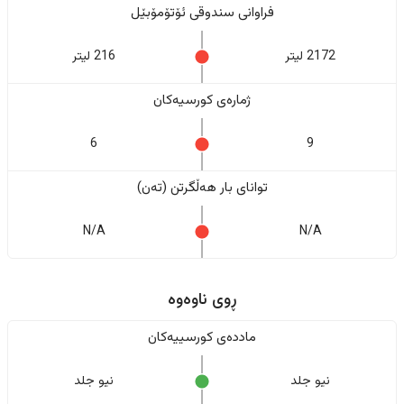
فراوانی سندوقی ئۆتۆمۆبێل
2172 لیتر
216 لیتر
ژمارەی کورسیەکان
6
9
تواناى بار هەڵگرتن (تەن)
N/A
N/A
ڕوی ناوەوە
ماددەی کورسییەکان
نیو جلد
نیو جلد