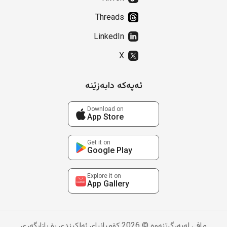
Threads
LinkedIn
X
ئەپەکە دابەزێنە
Download on
App Store
Get it on
Google Play
Explore it on
App Gallery
مافی لەبەرگرتنەوە © 2026 کۆمپانیای ئەلکیندی بۆ بازاڕگەری