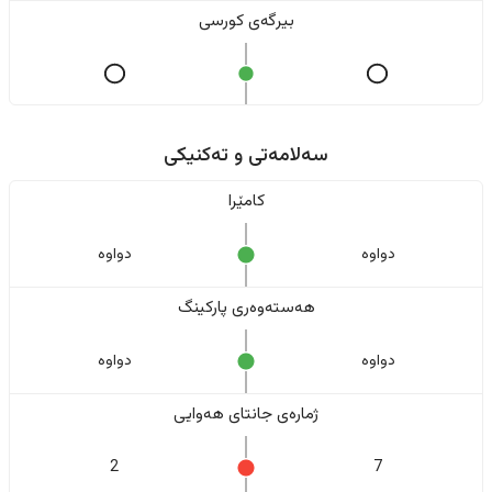
بیرگەی کورسی
سەلامەتی و تەکنیکی
کامێرا
دواوە
دواوە
هەستەوەری پارکینگ
دواوە
دواوە
ژمارەی جانتای هەوایی
2
7