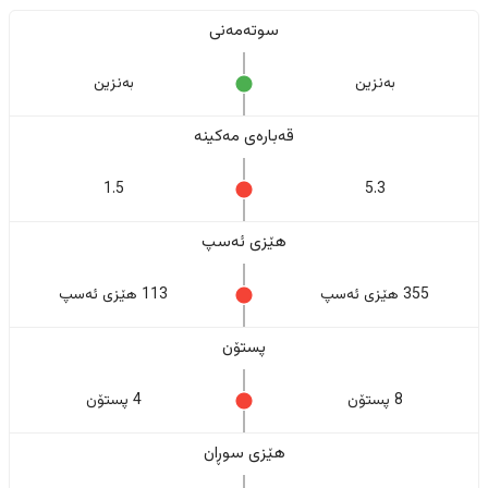
سوتەمەنی
بەنزین
بەنزین
قەبارەی مەکینە
1.5
5.3
هێزی ئەسپ
355 هێزی ئەسپ
113 هێزی ئەسپ
پستۆن
8 پستۆن
4 پستۆن
هێزی سوڕان