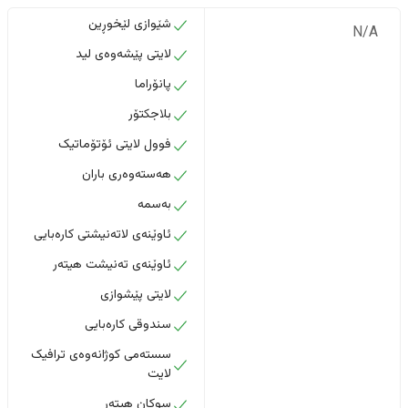
شێوازی لێخوڕین
N/A
لایتی پێشەوەی لید
پانۆراما
بلاجکتۆر
فوول لایتی ئۆتۆماتیک
هەستەوەری باران
بەسمە
ئاوێنەی لاتەنیشتی کارەبایی
ئاوێنەی تەنیشت هیتەر
لایتی پێشوازی
سندوقی کارەبایی
سستەمی کوژانەوەی ترافیک
لایت
سوکان هیتەر