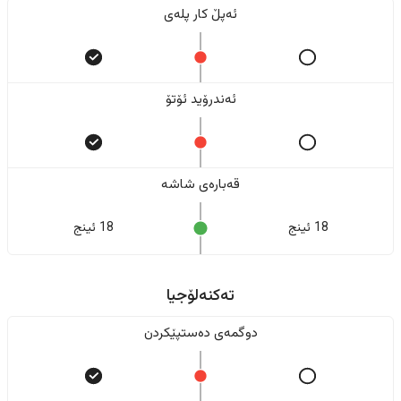
ئەپڵ کار پلەی
ئەندرۆید ئۆتۆ
قەبارەی شاشە
18 ئینج
18 ئینج
تەکنەلۆجیا
دوگمەی دەستپێکردن