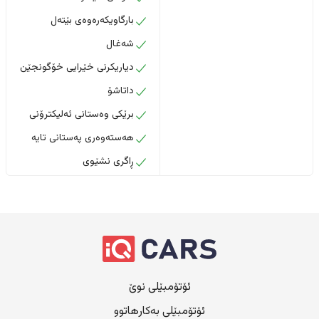
بارگاویکەرەوەی بێتەل
شەغال
دیاریکرنی خێرایی خۆگونجێن
داتاشۆ
برێکی وەستانی ئەلیکترۆنی
هەستەوەری پەستانی تایە
ڕاگری نشێوی
ئۆتۆمبێلی نوێ
ئۆتۆمبێلی بەکارهاتوو