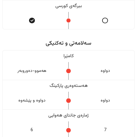
بیرگەی کورسی
سەلامەتی و تەکنیکی
کامێرا
دواوە
هەموو-دەوروبەر
هەستەوەری پارکینگ
دواوە
دواوە و پێشەوە
ژمارەی جانتای هەوایی
6
7