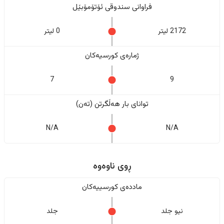
فراوانی سندوقی ئۆتۆمۆبێل
2172 لیتر
0 لیتر
ژمارەی کورسیەکان
7
9
تواناى بار هەڵگرتن (تەن)
N/A
N/A
ڕوی ناوەوە
ماددەی کورسییەکان
نیو جلد
جلد