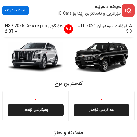
ئەپەکە دابەزێنە
ئەپەکە بەکاربێنە
خێراترین و ئاسانترین ڕێگا بۆ iQ Cars
شێڤرۆلێت
سوبەربان
2021
LT
-
هۆنگچی
Deluxe pro
2025
HS7
VS
2.0T
-
5.3
کەمترین نرخ
-
-
وەرگرتنی ئۆفەر
وەرگرتنی ئۆفەر
مەکینە و هێز