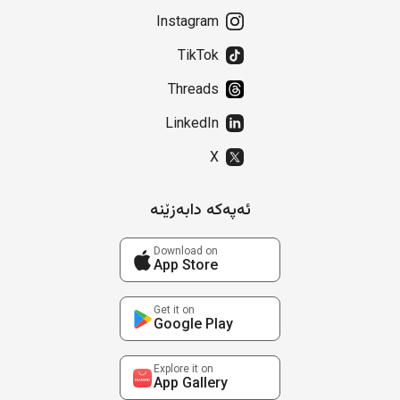
Instagram
TikTok
Threads
LinkedIn
X
ئەپەکە دابەزێنە
Download on
App Store
Get it on
Google Play
Explore it on
App Gallery