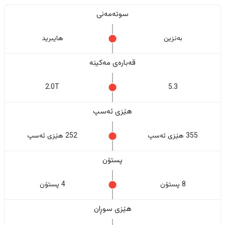
سوتەمەنی
بەنزین
هایبرید
قەبارەی مەکینە
2.0T
5.3
هێزی ئەسپ
355 هێزی ئەسپ
252 هێزی ئەسپ
پستۆن
8 پستۆن
4 پستۆن
هێزی سوڕان