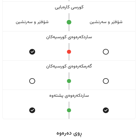
کورسی کارەبایی
شۆفێر و سەرنشین
شۆفێر و سەرنشین
ساردکەرەوەی کورسیەکان
گەرمکەرەوەی کورسیەکان
ساردکەرەوەی پشتەوە
ڕوی دەرەوە