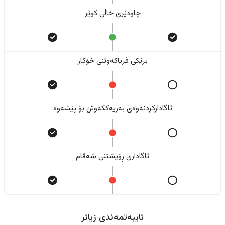
چاودێری خاڵی کوێر
برێکی فریاکەوتنی خۆکار
ئاگادارکردنەوەی بەریەککەوتن بۆ پێشەوە
ئاگاداری ڕۆیشتنی شەقام
تایبەتمەندی زیاتر