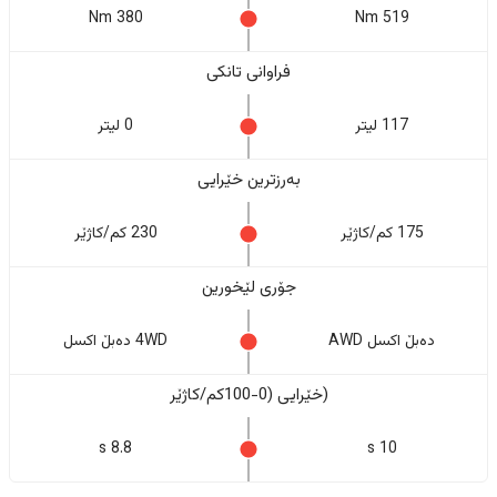
380 Nm
519 Nm
فراوانی تانکی
117 لیتر
0 لیتر
بەرزترین خێرایی
175 کم/کاژێر
230 کم/کاژێر
جۆری لێخورین
دەبڵ اکسل AWD
4WD دەبڵ اکسل
(خێرایی (0-100کم/کاژێر
8.8 s
10 s