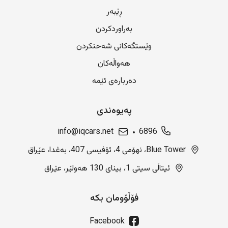
ڕێبەر
بەراوردکردن
وێستگەکانی شەحنکردن
هەواڵەکان
دەربارەی ئێمە
پەیوەندی
info@iqcars.net
6896
Blue Tower، نهۆمی 4، ئۆفیسی 407، بەغدا، عێراق
ئیتاڵی سیتی 1، بینای 130 هەولێر، عێراق
فۆڵۆومان بکە
Facebook