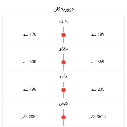
دووریەکان
بەرزی
189 سم
176 سم
درێژی
569 سم
500 سم
پانی
205 سم
196 سم
کێش
3629 کگم
2080 کگم