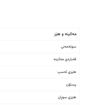
مەکینە و هێز
سوتەمەنی
قەبارەی مەکینە
هێزی ئەسپ
پستۆن
هێزی سوڕان