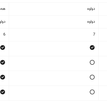
دواوە
هەمو
دواوە
دواو
6
7