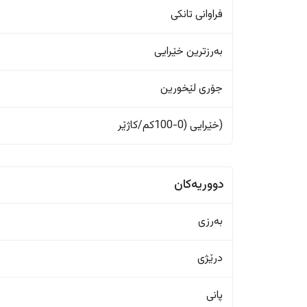
فراوانی تانکی
بەرزترین خێرایی
جۆری لێخورین
(خێرایی (0-100کم/کاژێر
دووریەکان
بەرزی
درێژی
پانی