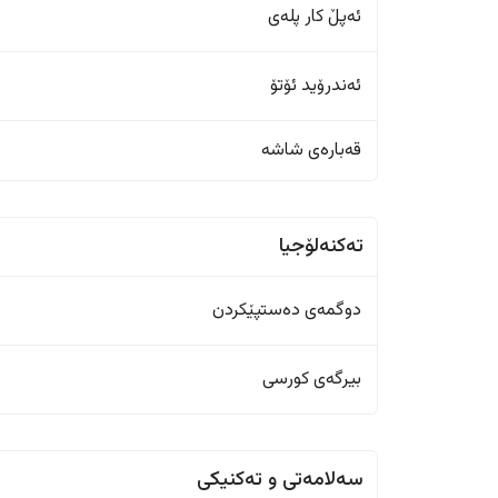
ئەپڵ کار پلەی
ئەندرۆید ئۆتۆ
قەبارەی شاشە
تەکنەلۆجیا
دوگمەی دەستپێکردن
بیرگەی کورسی
سەلامەتی و تەکنیکی