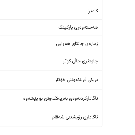
کامێرا
هەستەوەری پارکینگ
ژمارەی جانتای هەوایی
چاودێری خاڵی کوێر
برێکی فریاکەوتنی خۆکار
ئاگادارکردنەوەی بەریەککەوتن بۆ پێشەوە
ئاگاداری ڕۆیشتنی شەقام