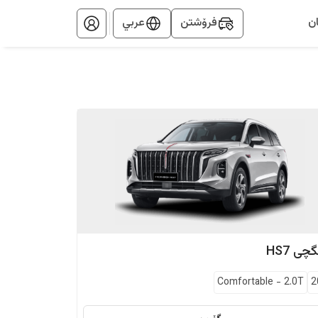
ن
فرۆشتن
عربي
گچی
HS7
Comfortable
-
2.0T
2