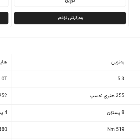
گۆڕین
وەرگرتنی ئۆفەر
بەنزین
هایب
2.0T
5.3
355 هێزی ئەسپ
252 هێزی ئەس
8 پستۆن
4 پستۆن
380 Nm
519 Nm