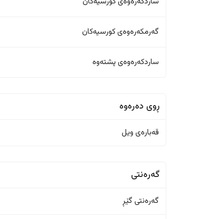
ساردکەرەوەی کورسیەکان
گەرمکەرەوەی کورسیەکان
ساردکەرەوەی پشتەوە
ڕوی دەرەوە
قەبارەی ویل
گەرەنتی
گەرەنتی گێڕ