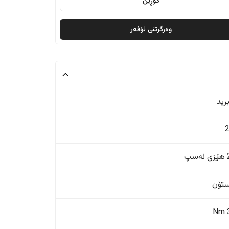
گۆڕین
وەرگرتنی ئۆفەر
رید
پ