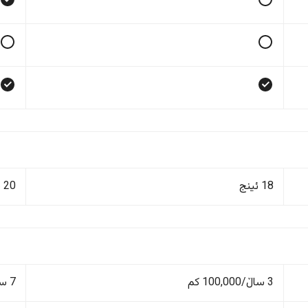
18 ئینج
20 ئینج
3 ساڵ/100,000 کم
7 ساڵ - کیلۆمەتری بێسنوور