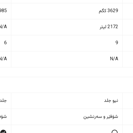
3629 کگم
1985 ک
2172 لیتر
N/A
6
9
N/A
N/A
نیو جلد
جلد
شۆفێر و سەرنشین
شۆفێ