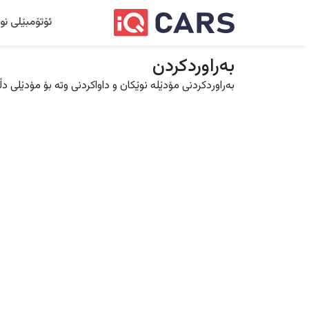
ئۆتۆمبێلی نو
بەراوردکردن
بەراوردکردنی مۆدێلە نوێکان و داواکردنی وتە بۆ مۆدێلی