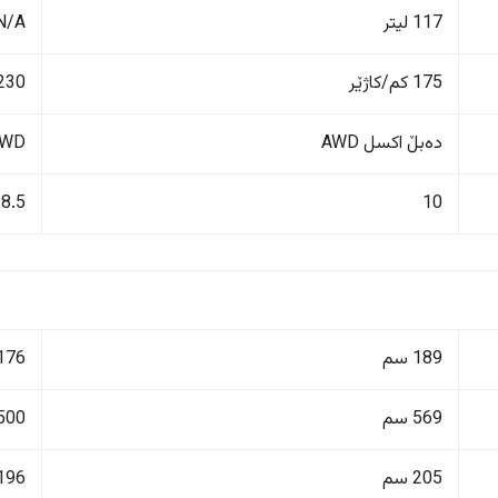
117 لیتر
N/A
175 کم/کاژێر
230 کم/کاژێ
دەبڵ اکسل AWD
FWD پاڵنانی پ
8.5
10
189 سم
176 سم
569 سم
500 سم
205 سم
196 سم