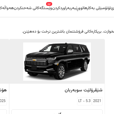
نوێ
ێ
ئۆتۆمبێلی بەکارهاتوو
ڕێبەر
بەراوردکردن
وێستگەکانی شەحنکردن
هەواڵەکا
 دڵخوازت. بریکارەکانی فرۆشتنمان باشترین نرخت بۆ دەهێنن.
شێڤرۆلێت
سوبەربان
هۆن
025
LT
-
5.3
2021