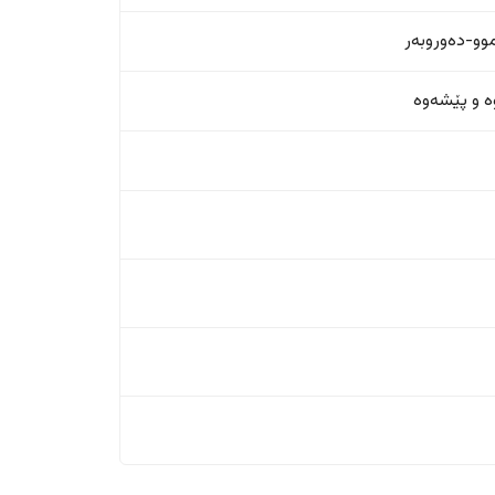
و-دەوروبەر
ە و پێشەوە