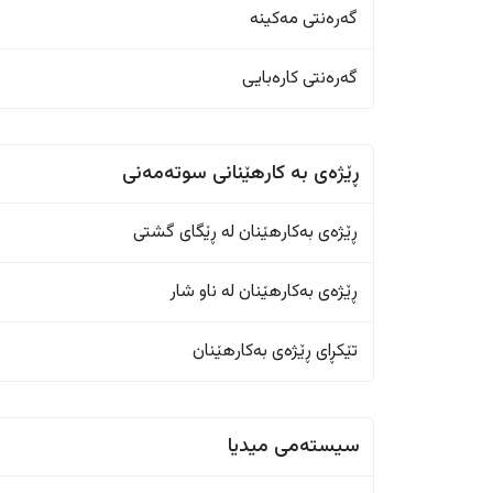
گەرەنتی مەکینە
گەرەنتی کارەبایی
ڕێژەى به کارهێنانی سوتەمەنی
ڕێژەى بەکارهێنان له ڕێگای گشتی
ڕێژەى بەکارهێنان له ناو شار
تێکڕای ڕێژەى بەکارهێنان
سیستەمی میدیا