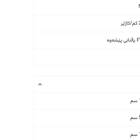
ر
ێشەوە