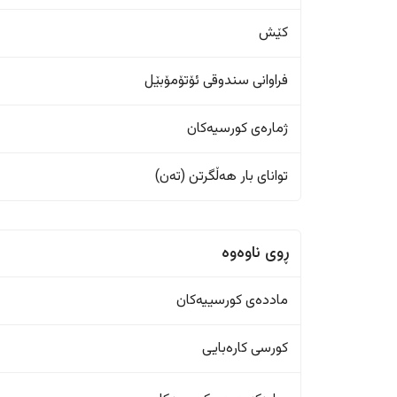
کێش
فراوانی سندوقی ئۆتۆمۆبێل
ژمارەی کورسیەکان
تواناى بار هەڵگرتن (تەن)
ڕوی ناوەوە
ماددەی کورسییەکان
کورسی کارەبایی