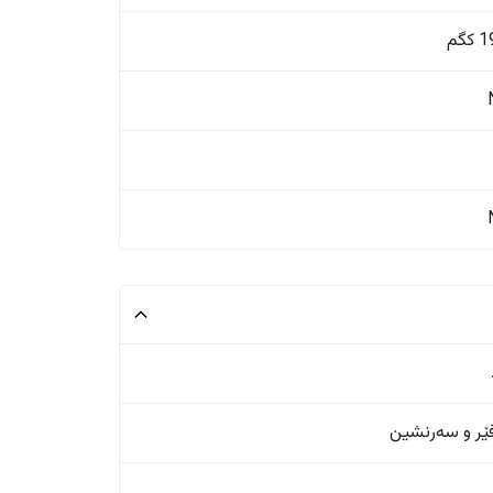
گم
ر و سەرنشین