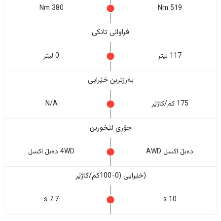
380 Nm
519 Nm
فراوانی تانکی
117 لیتر
0 لیتر
بەرزترین خێرایی
175 کم/کاژێر
N/A
جۆری لێخورین
دەبڵ اکسل AWD
4WD دەبڵ اکسل
(خێرایی (0-100کم/کاژێر
7.7 s
10 s