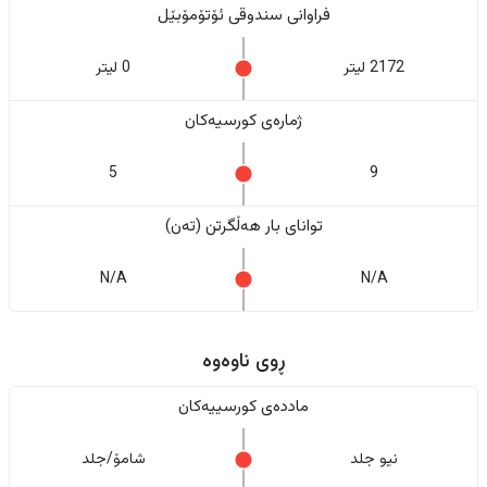
فراوانی سندوقی ئۆتۆمۆبێل
2172 لیتر
0 لیتر
ژمارەی کورسیەکان
5
9
تواناى بار هەڵگرتن (تەن)
N/A
N/A
ڕوی ناوەوە
ماددەی کورسییەکان
نیو جلد
شامۆ/جلد