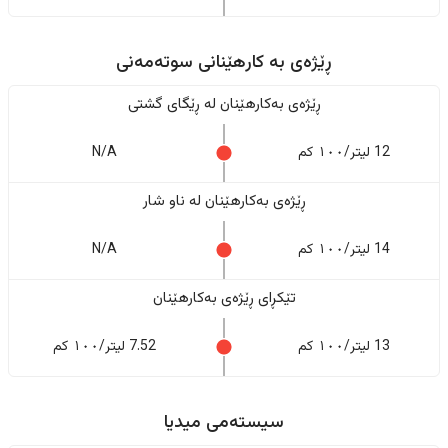
ڕێژەى به کارهێنانی سوتەمەنی
ڕێژەى بەکارهێنان له ڕێگای گشتی
12 لیتر/١٠٠ کم
N/A
ڕێژەى بەکارهێنان له ناو شار
14 لیتر/١٠٠ کم
N/A
تێکڕای ڕێژەى بەکارهێنان
13 لیتر/١٠٠ کم
7.52 لیتر/١٠٠ کم
سیستەمی میدیا