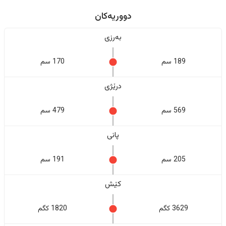
دووریەکان
بەرزی
189 سم
170 سم
درێژی
569 سم
479 سم
پانی
205 سم
191 سم
کێش
3629 کگم
1820 کگم