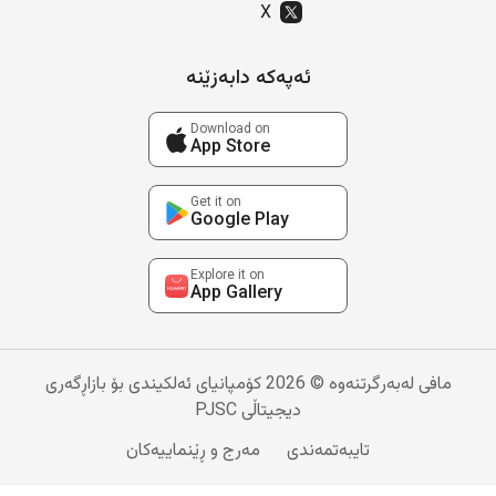
X
ئەپەکە دابەزێنە
Download on
App Store
Get it on
Google Play
Explore it on
App Gallery
مافی لەبەرگرتنەوە © 2026 کۆمپانیای ئەلکیندی بۆ بازاڕگەری
دیجیتاڵی PJSC
تایبەتمەندی
مەرج و ڕێنماییەکان