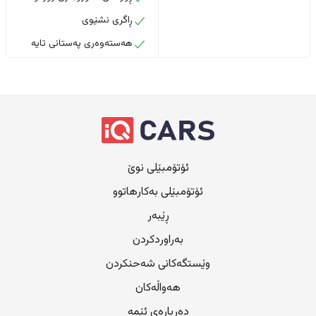
ڕاگری نشێوی
هەستەوەری پەستانی تایە
ئۆتۆمبێلی نوێ
ئۆتۆمبێلی بەکارهاتوو
ڕێبەر
بەراوردکردن
وێستگەکانی شەحنکردن
هەواڵەکان
دەربارەی ئێمە