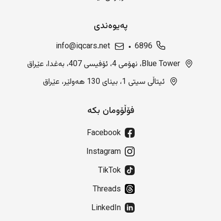
پەیوەندی
info@iqcars.net
6896
Blue Tower، نهۆمی 4، ئۆفیسی 407، بەغدا، عێراق
ئیتاڵی سیتی 1، بینای 130 هەولێر، عێراق
فۆڵۆومان بکە
Facebook
Instagram
TikTok
Threads
LinkedIn