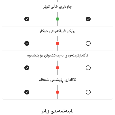
چاودێری خاڵی کوێر
برێکی فریاکەوتنی خۆکار
ئاگادارکردنەوەی بەریەککەوتن بۆ پێشەوە
ئاگاداری ڕۆیشتنی شەقام
تایبەتمەندی زیاتر