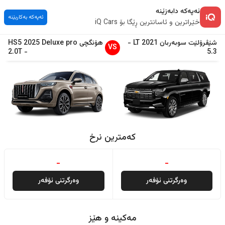
ئەپەکە دابەزێنە
ئەپەکە بەکاربێنە
خێراترین و ئاسانترین ڕێگا بۆ iQ Cars
شێڤرۆلێت
سوبەربان
2021
LT
-
هۆنگچی
Deluxe pro
2025
HS5
VS
2.0T
-
5.3
کەمترین نرخ
-
-
وەرگرتنی ئۆفەر
وەرگرتنی ئۆفەر
مەکینە و هێز