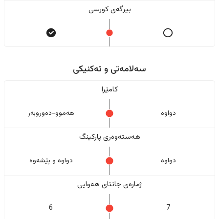
بیرگەی کورسی
سەلامەتی و تەکنیکی
کامێرا
دواوە
هەموو-دەوروبەر
هەستەوەری پارکینگ
دواوە
دواوە و پێشەوە
ژمارەی جانتای هەوایی
6
7