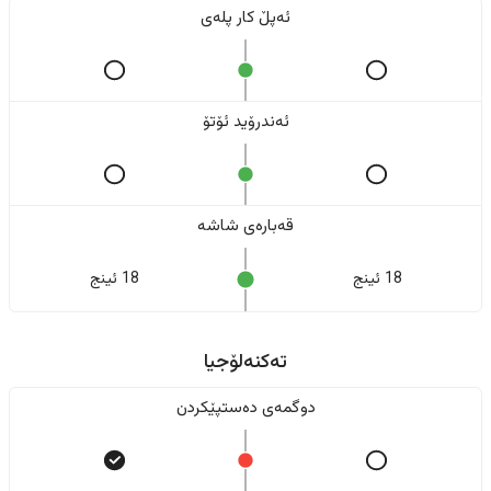
ئەپڵ کار پلەی
ئەندرۆید ئۆتۆ
قەبارەی شاشە
18 ئینج
18 ئینج
تەکنەلۆجیا
دوگمەی دەستپێکردن