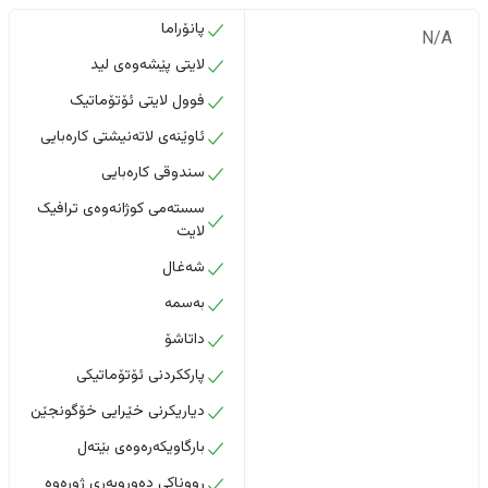
پانۆراما
N/A
لایتی پێشەوەی لید
فوول لایتی ئۆتۆماتیک
ئاوێنەی لاتەنیشتی کارەبایی
سندوقی کارەبایی
سستەمی کوژانەوەی ترافیک
لایت
شەغال
بەسمە
داتاشۆ
پارککردنی ئۆتۆماتیکی
دیاریکرنی خێرایی خۆگونجێن
بارگاویکەرەوەی بێتەل
ڕووناکی دەوروبەری ژورەوە