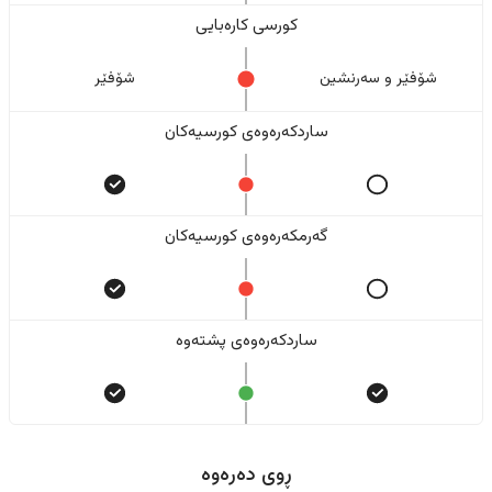
کورسی کارەبایی
شۆفێر و سەرنشین
شۆفێر
ساردکەرەوەی کورسیەکان
گەرمکەرەوەی کورسیەکان
ساردکەرەوەی پشتەوە
ڕوی دەرەوە