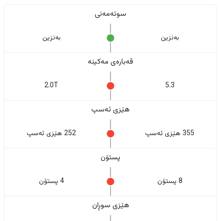
سوتەمەنی
بەنزین
بەنزین
قەبارەی مەکینە
2.0T
5.3
هێزی ئەسپ
355 هێزی ئەسپ
252 هێزی ئەسپ
پستۆن
8 پستۆن
4 پستۆن
هێزی سوڕان