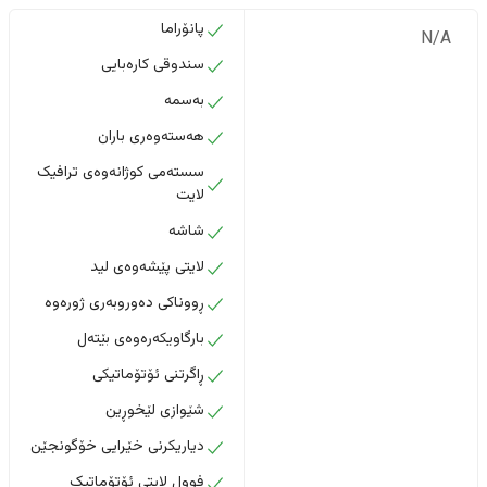
پانۆراما
N/A
سندوقی کارەبایی
بەسمە
هەستەوەری باران
سستەمی کوژانەوەی ترافیک
لایت
شاشە
لایتی پێشەوەی لید
ڕووناکی دەوروبەری ژورەوە
بارگاویکەرەوەی بێتەل
ڕاگرتنی ئۆتۆماتیکی
شێوازی لێخوڕین
دیاریکرنی خێرایی خۆگونجێن
فوول لایتی ئۆتۆماتیک