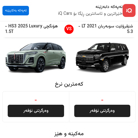
ئەپەکە دابەزێنە
ئەپەکە بەکاربێنە
خێراترین و ئاسانترین ڕێگا بۆ iQ Cars
شێڤرۆلێت
سوبەربان
2021
LT
-
هۆنگچی
Luxury
2025
HS3
-
VS
1.5T
5.3
کەمترین نرخ
-
-
وەرگرتنی ئۆفەر
وەرگرتنی ئۆفەر
مەکینە و هێز