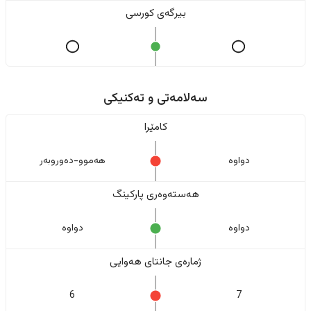
بیرگەی کورسی
سەلامەتی و تەکنیکی
کامێرا
دواوە
هەموو-دەوروبەر
هەستەوەری پارکینگ
دواوە
دواوە
ژمارەی جانتای هەوایی
6
7