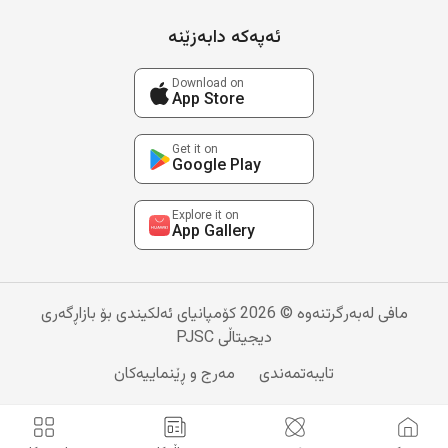
ئەپەکە دابەزێنە
Download on
App Store
Get it on
Google Play
Explore it on
App Gallery
مافی لەبەرگرتنەوە © 2026 کۆمپانیای ئەلکیندی بۆ بازاڕگەری
دیجیتاڵی PJSC
تایبەتمەندی
مەرج و ڕێنماییەکان