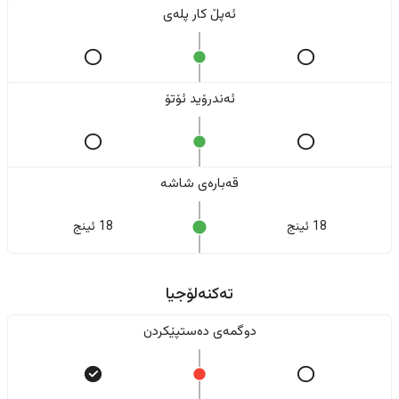
ئەپڵ کار پلەی
ئەندرۆید ئۆتۆ
قەبارەی شاشە
18 ئینج
18 ئینج
تەکنەلۆجیا
دوگمەی دەستپێکردن