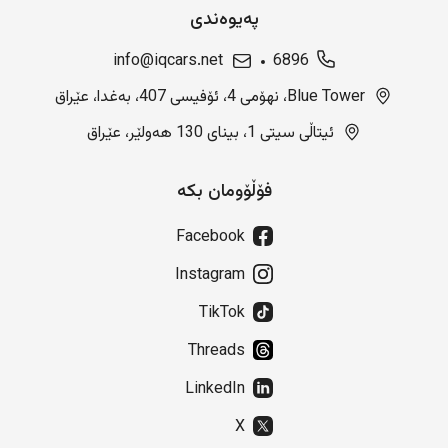
پەیوەندی
info@iqcars.net
6896
Blue Tower، نهۆمی 4، ئۆفیسی 407، بەغدا، عێراق
ئیتاڵی سیتی 1، بینای 130 هەولێر، عێراق
فۆڵۆومان بکە
Facebook
Instagram
TikTok
Threads
LinkedIn
X