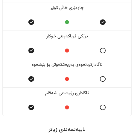
چاودێری خاڵی کوێر
برێکی فریاکەوتنی خۆکار
ئاگادارکردنەوەی بەریەککەوتن بۆ پێشەوە
ئاگاداری ڕۆیشتنی شەقام
تایبەتمەندی زیاتر