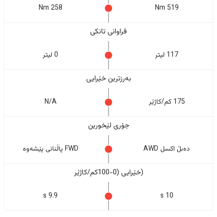
258 Nm
519 Nm
فراوانی تانکی
117 لیتر
0 لیتر
بەرزترین خێرایی
175 کم/کاژێر
N/A
جۆری لێخورین
دەبڵ اکسل AWD
FWD پاڵنانی پێشەوە
(خێرایی (0-100کم/کاژێر
9.9 s
10 s