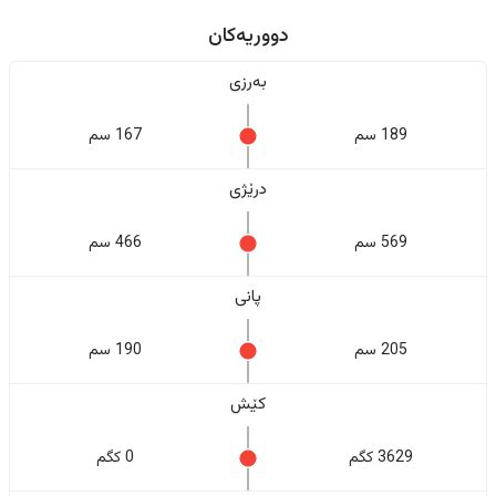
دووریەکان
بەرزی
189 سم
167 سم
درێژی
569 سم
466 سم
پانی
205 سم
190 سم
کێش
3629 کگم
0 کگم