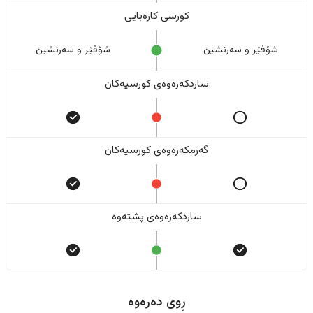
کورسی کارەبایی
شۆفێر و سەرنشین
شۆفێر و سەرنشین
ساردکەرەوەی کورسیەکان
گەرمکەرەوەی کورسیەکان
ساردکەرەوەی پشتەوە
ڕوی دەرەوە