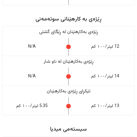
ڕێژەى به کارهێنانی سوتەمەنی
ڕێژەى بەکارهێنان له ڕێگای گشتی
12 لیتر/١٠٠ کم
N/A
ڕێژەى بەکارهێنان له ناو شار
14 لیتر/١٠٠ کم
N/A
تێکڕای ڕێژەى بەکارهێنان
13 لیتر/١٠٠ کم
5.35 لیتر/١٠٠ کم
سیستەمی میدیا