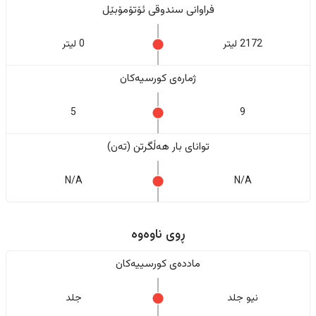
فراوانی سندوقی ئۆتۆمۆبێل
2172 لیتر
0 لیتر
ژمارەی کورسیەکان
5
9
تواناى بار هەڵگرتن (تەن)
N/A
N/A
ڕوی ناوەوە
ماددەی کورسییەکان
نیو جلد
جلد