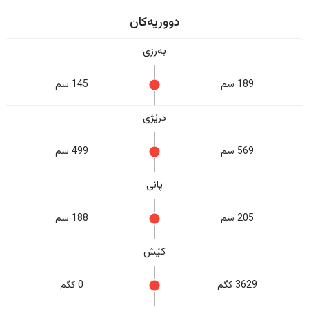
دووریەکان
بەرزی
189 سم
145 سم
درێژی
569 سم
499 سم
پانی
205 سم
188 سم
کێش
3629 کگم
0 کگم