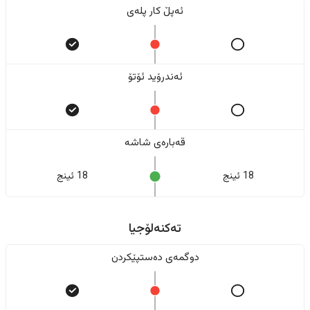
ئەپڵ کار پلەی
ئەندرۆید ئۆتۆ
قەبارەی شاشە
18 ئینج
18 ئینج
تەکنەلۆجیا
دوگمەی دەستپێکردن