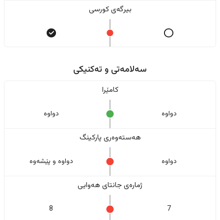
بیرگەی کورسی
سەلامەتی و تەکنیکی
کامێرا
دواوە
دواوە
هەستەوەری پارکینگ
دواوە
دواوە و پێشەوە
ژمارەی جانتای هەوایی
8
7