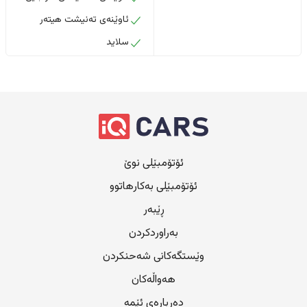
ئاوێنەی تەنیشت هیتەر
سلاید
ئۆتۆمبێلی نوێ
ئۆتۆمبێلی بەکارهاتوو
ڕێبەر
بەراوردکردن
وێستگەکانی شەحنکردن
هەواڵەکان
دەربارەی ئێمە