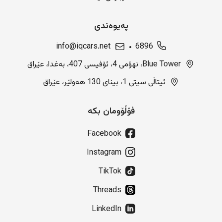
پەیوەندی
info@iqcars.net
6896
Blue Tower، نهۆمی 4، ئۆفیسی 407، بەغدا، عێراق
ئیتاڵی سیتی 1، بینای 130 هەولێر، عێراق
فۆڵۆومان بکە
Facebook
Instagram
TikTok
Threads
LinkedIn