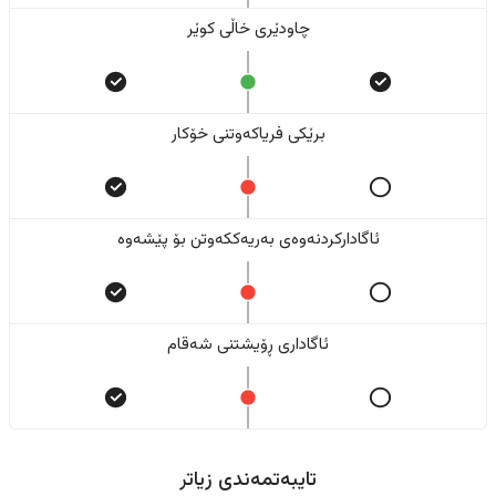
چاودێری خاڵی کوێر
برێکی فریاکەوتنی خۆکار
ئاگادارکردنەوەی بەریەککەوتن بۆ پێشەوە
ئاگاداری ڕۆیشتنی شەقام
تایبەتمەندی زیاتر