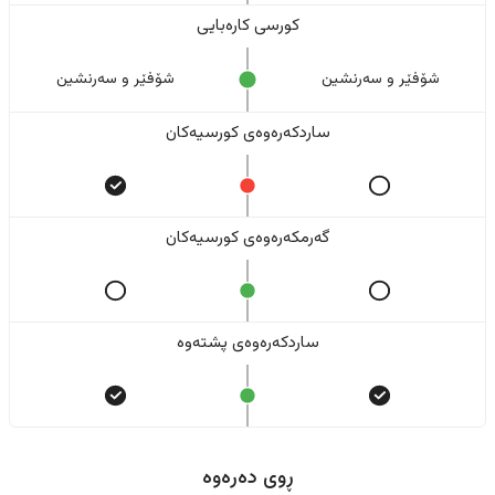
کورسی کارەبایی
شۆفێر و سەرنشین
شۆفێر و سەرنشین
ساردکەرەوەی کورسیەکان
گەرمکەرەوەی کورسیەکان
ساردکەرەوەی پشتەوە
ڕوی دەرەوە