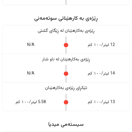
ڕێژەى به کارهێنانی سوتەمەنی
ڕێژەى بەکارهێنان له ڕێگای گشتی
12 لیتر/١٠٠ کم
N/A
ڕێژەى بەکارهێنان له ناو شار
14 لیتر/١٠٠ کم
N/A
تێکڕای ڕێژەى بەکارهێنان
13 لیتر/١٠٠ کم
5.58 لیتر/١٠٠ کم
سیستەمی میدیا