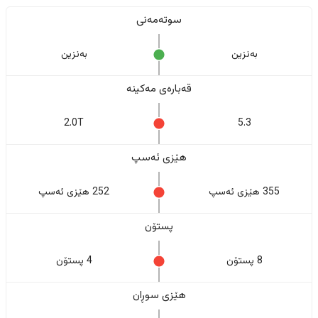
سوتەمەنی
بەنزین
بەنزین
قەبارەی مەکینە
2.0T
5.3
هێزی ئەسپ
355 هێزی ئەسپ
252 هێزی ئەسپ
پستۆن
8 پستۆن
4 پستۆن
هێزی سوڕان