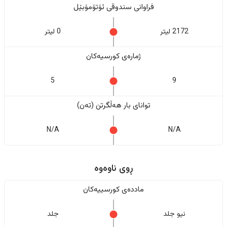
فراوانی سندوقی ئۆتۆمۆبێل
2172 لیتر
0 لیتر
ژمارەی کورسیەکان
5
9
تواناى بار هەڵگرتن (تەن)
N/A
N/A
ڕوی ناوەوە
ماددەی کورسییەکان
نیو جلد
جلد