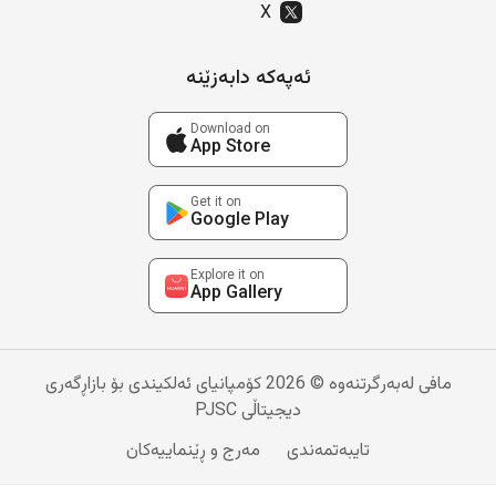
X
ئەپەکە دابەزێنە
Download on
App Store
Get it on
Google Play
Explore it on
App Gallery
مافی لەبەرگرتنەوە © 2026 کۆمپانیای ئەلکیندی بۆ بازاڕگەری
دیجیتاڵی PJSC
تایبەتمەندی
مەرج و ڕێنماییەکان