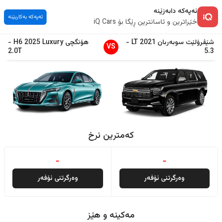
ئەپەکە دابەزێنە
ئەپەکە بەکاربێنە
خێراترین و ئاسانترین ڕێگا بۆ iQ Cars
شێڤرۆلێت
سوبەربان
2021
LT
-
هۆنگچی
Luxury
2025
H6
-
VS
2.0T
5.3
کەمترین نرخ
-
-
وەرگرتنی ئۆفەر
وەرگرتنی ئۆفەر
مەکینە و هێز