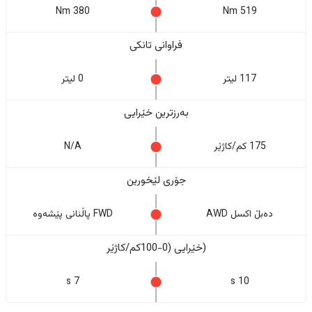
380 Nm
519 Nm
فراوانی تانکی
117 لیتر
0 لیتر
بەرزترین خێرایی
175 کم/کاژێر
N/A
جۆری لێخورین
دەبڵ اکسل AWD
FWD پاڵنانی پێشەوە
(خێرایی (0-100کم/کاژێر
7 s
10 s