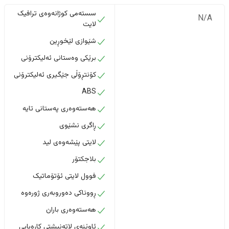
سستەمی کوژانەوەی ترافیک
N/A
لایت
شێوازی لێخوڕین
برێکی وەستانی ئەلیکترۆنی
کۆنتڕۆڵی جێگیری ئەلیکترۆنی
ABS
هەستەوەری پەستانی تایە
ڕاگری نشێوی
لایتی پێشەوەی لید
بلاجکتۆر
فوول لایتی ئۆتۆماتیک
ڕووناکی دەوروبەری ژورەوە
هەستەوەری باران
ئاوێنەی لاتەنیشتی کارەبایی