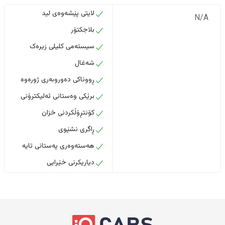
لایتی پێشەوەی لید
N/A
بلاجکتۆر
سیستەمی کلیلی زیرەک
شەغال
ڕووناکی دەوروبەری ژورەوە
برێکی وەستانی ئەلیکترۆنی
کۆنتڕۆڵکردنی خزان
ڕاگری نشێوی
هەستەوەری پەستانی تایە
دیاریکرنی خێرایی