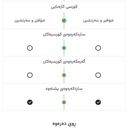
کورسی کارەبایی
شۆفێر و سەرنشین
شۆفێر و سەرنشین
ساردکەرەوەی کورسیەکان
گەرمکەرەوەی کورسیەکان
ساردکەرەوەی پشتەوە
ڕوی دەرەوە