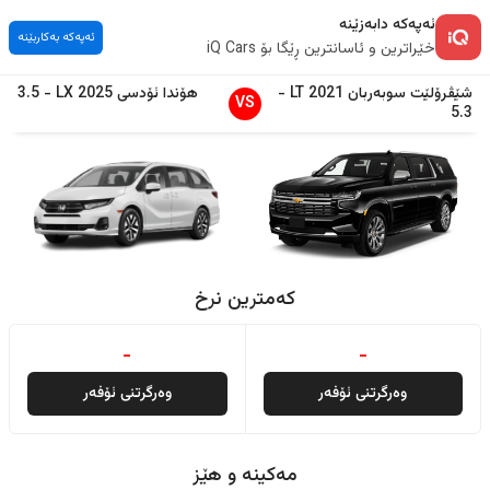
ئەپەکە دابەزێنە
ئەپەکە بەکاربێنە
خێراترین و ئاسانترین ڕێگا بۆ iQ Cars
شێڤرۆلێت
سوبەربان
2021
LT
-
هۆندا
ئۆدسی
2025
LX
-
3.5
VS
5.3
کەمترین نرخ
-
-
وەرگرتنی ئۆفەر
وەرگرتنی ئۆفەر
مەکینە و هێز