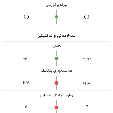
بیرگەی کورسی
سەلامەتی و تەکنیکی
کامێرا
دواوە
دواوە
هەستەوەری پارکینگ
دواوە
N/A
ژمارەی جانتای هەوایی
8
7