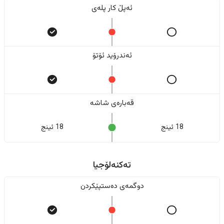
ئەپڵ کار پلەی
ئەندرۆید ئۆتۆ
قەبارەی شاشە
18 ئینج
18 ئینج
تەکنەلۆجیا
دوگمەی دەستپێکردن