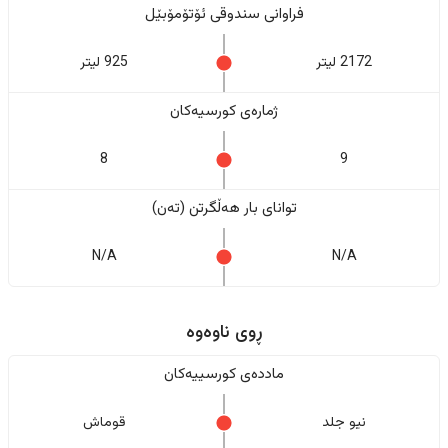
فراوانی سندوقی ئۆتۆمۆبێل
2172 لیتر
925 لیتر
ژمارەی کورسیەکان
8
9
تواناى بار هەڵگرتن (تەن)
N/A
N/A
ڕوی ناوەوە
ماددەی کورسییەکان
نیو جلد
قوماش