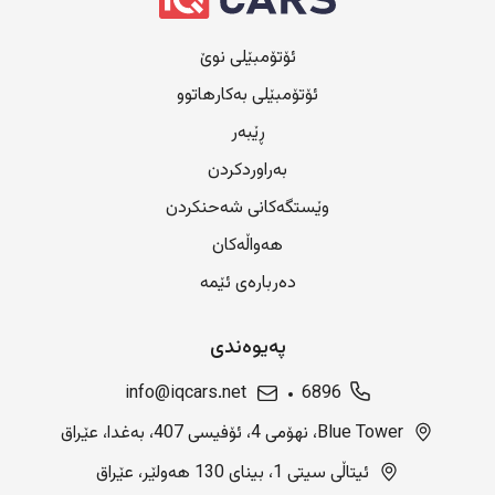
ئۆتۆمبێلی نوێ
ئۆتۆمبێلی بەکارهاتوو
ڕێبەر
بەراوردکردن
وێستگەکانی شەحنکردن
هەواڵەکان
دەربارەی ئێمە
پەیوەندی
info@iqcars.net
6896
Blue Tower، نهۆمی 4، ئۆفیسی 407، بەغدا، عێراق
ئیتاڵی سیتی 1، بینای 130 هەولێر، عێراق