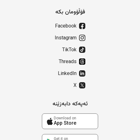
فۆڵۆومان بکە
Facebook
Instagram
TikTok
Threads
LinkedIn
X
ئەپەکە دابەزێنە
Download on
App Store
Get it on