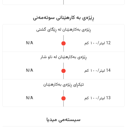
ڕێژەى به کارهێنانی سوتەمەنی
ڕێژەى بەکارهێنان له ڕێگای گشتی
12 لیتر/١٠٠ کم
N/A
ڕێژەى بەکارهێنان له ناو شار
14 لیتر/١٠٠ کم
N/A
تێکڕای ڕێژەى بەکارهێنان
13 لیتر/١٠٠ کم
N/A
سیستەمی میدیا