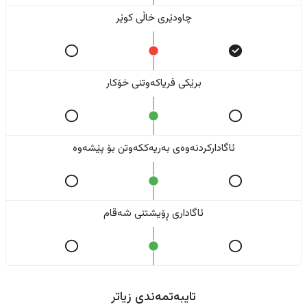
چاودێری خاڵی کوێر
برێکی فریاکەوتنی خۆکار
ئاگادارکردنەوەی بەریەککەوتن بۆ پێشەوە
ئاگاداری ڕۆیشتنی شەقام
تایبەتمەندی زیاتر