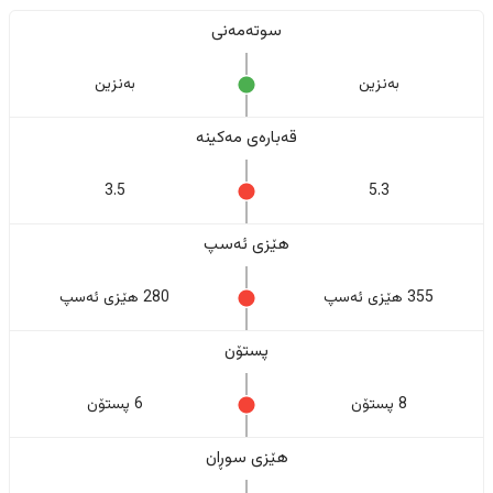
سوتەمەنی
بەنزین
بەنزین
قەبارەی مەکینە
3.5
5.3
هێزی ئەسپ
355 هێزی ئەسپ
280 هێزی ئەسپ
پستۆن
8 پستۆن
6 پستۆن
هێزی سوڕان