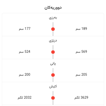
دووریەکان
بەرزی
189 سم
177 سم
درێژی
569 سم
524 سم
پانی
205 سم
200 سم
کێش
3629 کگم
2032 کگم