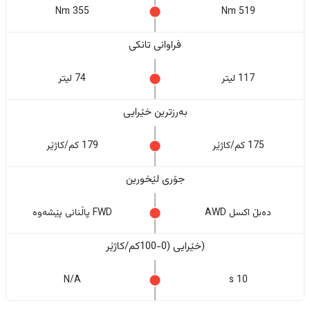
355 Nm
519 Nm
فراوانی تانکی
117 لیتر
74 لیتر
بەرزترین خێرایی
175 کم/کاژێر
179 کم/کاژێر
جۆری لێخورین
دەبڵ اکسل AWD
FWD پاڵنانی پێشەوە
(خێرایی (0-100کم/کاژێر
N/A
10 s