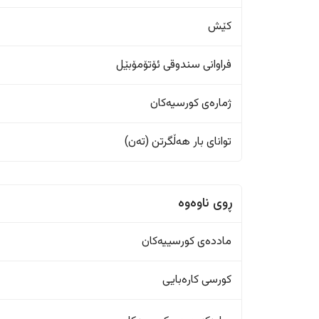
کێش
فراوانی سندوقی ئۆتۆمۆبێل
ژمارەی کورسیەکان
تواناى بار هەڵگرتن (تەن)
ڕوی ناوەوە
ماددەی کورسییەکان
کورسی کارەبایی