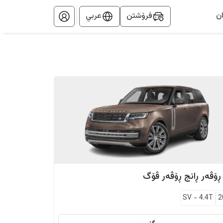
ن
فرۆشتن
عربي
 ڕۆڤەر
ڕانج ڕۆڤەر ڤۆگ
SV
-
4.4T
2