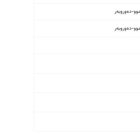
و-دەوروبەر
و-دەوروبەر