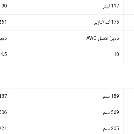
117 لیتر
90 لیتر
175 کم/کاژێر
261 کم/کاژێ
دەبڵ اکسل AWD
دەبڵ 
4.5
10
189 سم
187 سم
569 سم
506 سم
205 سم
221 سم