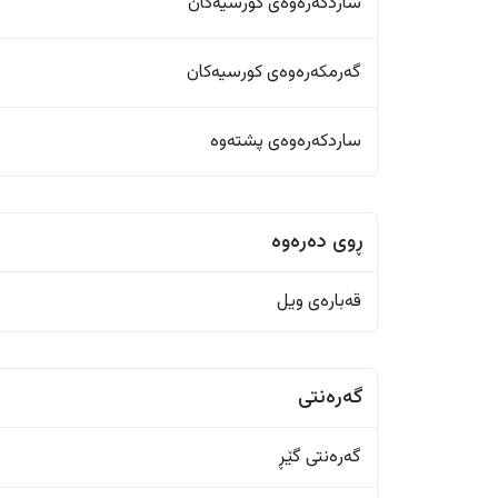
ساردکەرەوەی کورسیەکان
گەرمکەرەوەی کورسیەکان
ساردکەرەوەی پشتەوە
ڕوی دەرەوە
قەبارەی ویل
گەرەنتی
گەرەنتی گێڕ