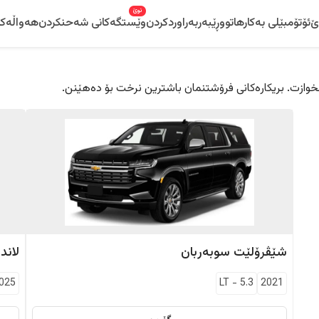
نوێ
ێ
ئۆتۆمبێلی بەکارهاتوو
ڕێبەر
بەراوردکردن
وێستگەکانی شەحنکردن
هەواڵەکا
 دڵخوازت. بریکارەکانی فرۆشتنمان باشترین نرخت بۆ دەهێنن.
شێڤرۆلێت
سوبەربان
لاند
025
LT
-
5.3
2021