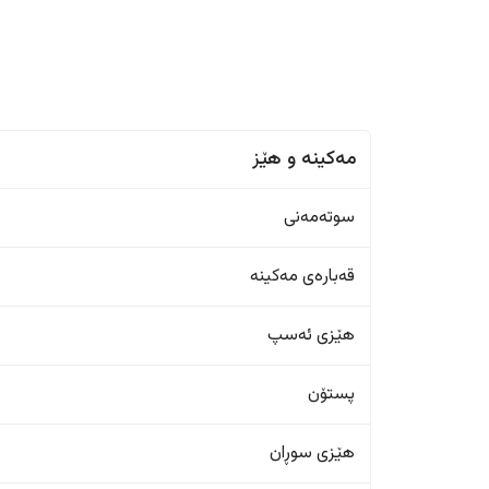
مەکینە و هێز
سوتەمەنی
قەبارەی مەکینە
هێزی ئەسپ
پستۆن
هێزی سوڕان