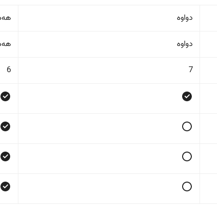
دواوە
هەمو
دواوە
هەمو
6
7