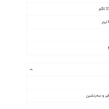
گم
ر
ر و سەرنشین