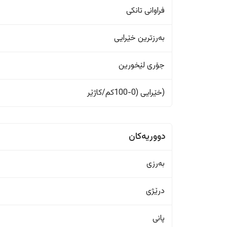
فراوانی تانکی
بەرزترین خێرایی
جۆری لێخورین
(خێرایی (0-100کم/کاژێر
دووریەکان
بەرزی
درێژی
پانی