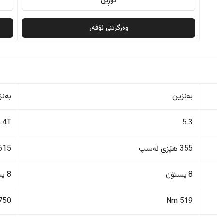
گۆڕین
وەرگرتنی ئۆفەر
بەنزین
بەنز
4.4T
5.3
355 هێزی ئەسپ
615 هێزی ئەس
8 پستۆن
8 پستۆن
750 Nm
519 Nm