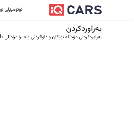
ئۆتۆمبێلی نو
بەراوردکردن
بەراوردکردنی مۆدێلە نوێکان و داواکردنی وتە بۆ مۆدێلی