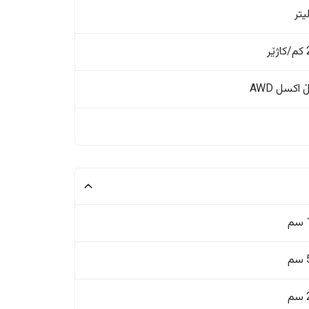
ر
اکسل AWD