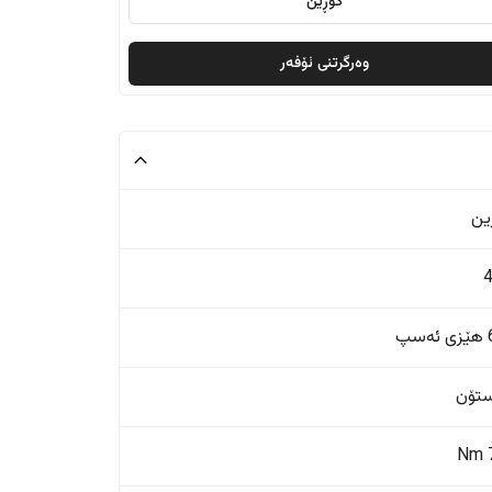
گۆڕین
وەرگرتنی ئۆفەر
ین
پ