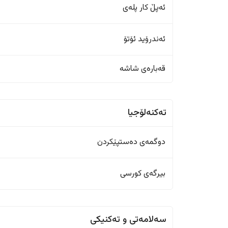
ئەپڵ کار پلەی
ئەندرۆید ئۆتۆ
قەبارەی شاشە
تەکنەلۆجیا
دوگمەی دەستپێکردن
بیرگەی کورسی
سەلامەتی و تەکنیکی