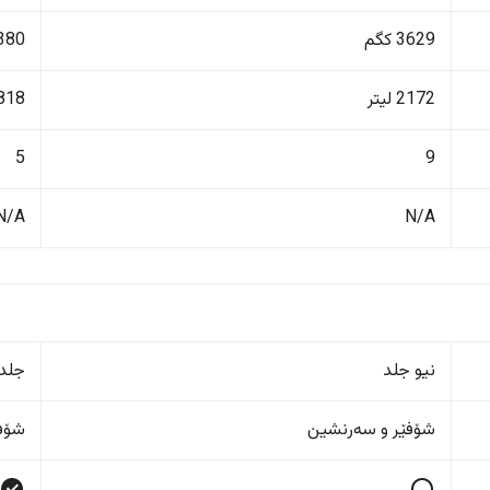
3629 کگم
3380 ک
2172 لیتر
818 لیت
5
9
N/A
N/A
نیو جلد
جلد
شۆفێر و سەرنشین
شۆفێ