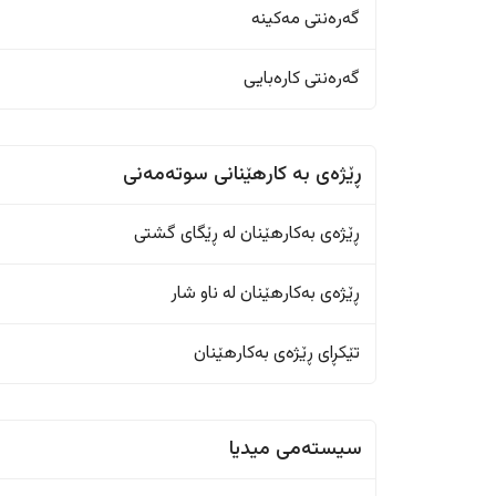
گەرەنتی مەکینە
گەرەنتی کارەبایی
ڕێژەى به کارهێنانی سوتەمەنی
ڕێژەى بەکارهێنان له ڕێگای گشتی
ڕێژەى بەکارهێنان له ناو شار
تێکڕای ڕێژەى بەکارهێنان
سیستەمی میدیا