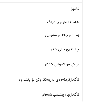
کامێرا
هەستەوەری پارکینگ
ژمارەی جانتای هەوایی
چاودێری خاڵی کوێر
برێکی فریاکەوتنی خۆکار
ئاگادارکردنەوەی بەریەککەوتن بۆ پێشەوە
ئاگاداری ڕۆیشتنی شەقام