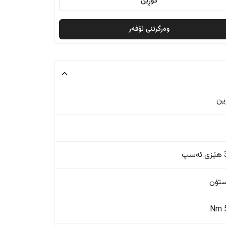
گۆڕین
وەرگرتنی ئۆفەر
ین
پ