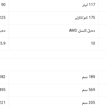
117 لیتر
90 لیتر
175 کم/کاژێر
225 کم/کاژێ
دەبڵ اکسل AWD
دەبڵ 
5.9
10
189 سم
182 سم
569 سم
495 سم
205 سم
221 سم