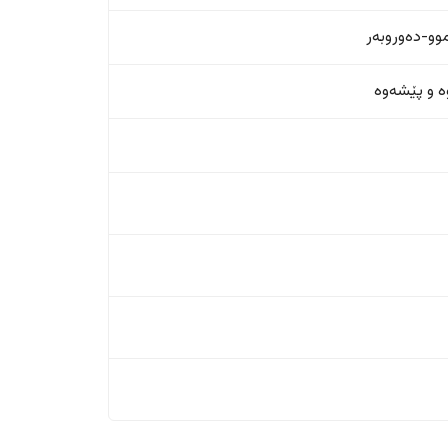
و-دەوروبەر
ە و پێشەوە