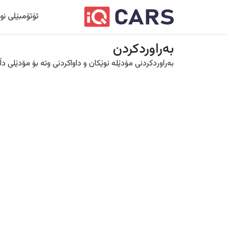
ئۆتۆمبێلی نو
بەراوردکردن
بەراوردکردنی مۆدێلە نوێکان و داواکردنی وتە بۆ مۆدێلی