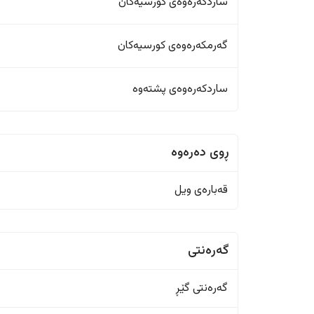
ساردکەرەوەی کورسیەکان
گەرمکەرەوەی کورسیەکان
ساردکەرەوەی پشتەوە
ڕوی دەرەوە
قەبارەی ویل
گەرەنتی
گەرەنتی گێڕ