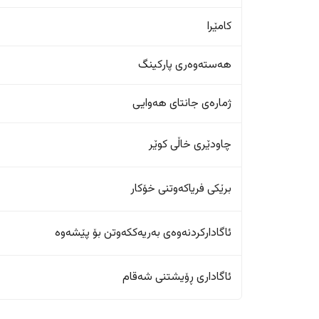
کامێرا
هەستەوەری پارکینگ
ژمارەی جانتای هەوایی
چاودێری خاڵی کوێر
برێکی فریاکەوتنی خۆکار
ئاگادارکردنەوەی بەریەککەوتن بۆ پێشەوە
ئاگاداری ڕۆیشتنی شەقام