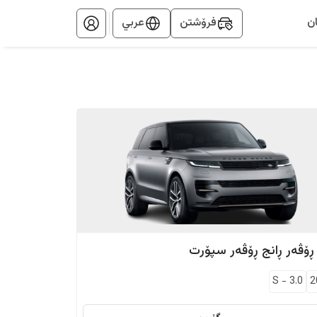
ن
فرۆشتن
عربي
 ڕۆڤەر
ڕانج ڕۆڤەر سپۆرت
S
-
3.0
2