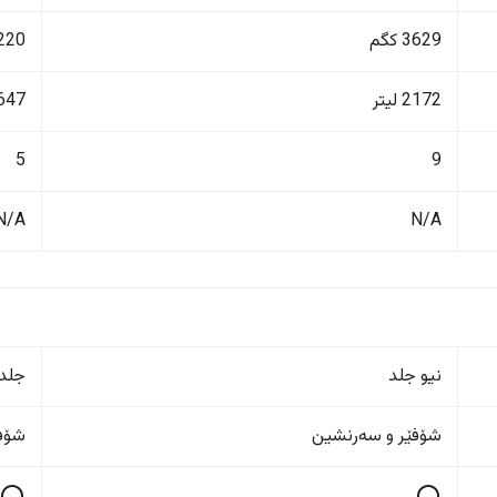
3629 کگم
3220 ک
2172 لیتر
647 لیت
5
9
N/A
N/A
نیو جلد
جلد
شۆفێر و سەرنشین
شۆفێ