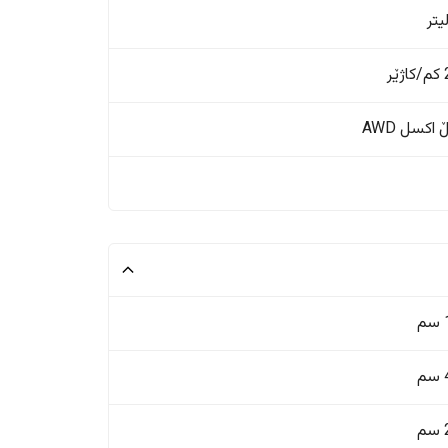
ر
اکسل AWD