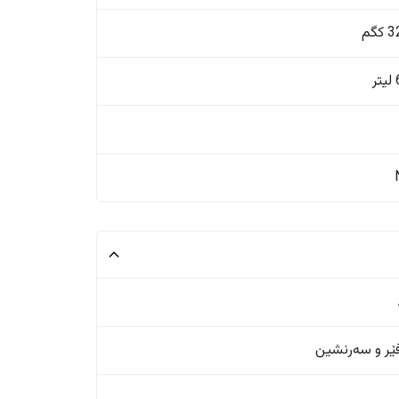
گم
ر
ر و سەرنشین