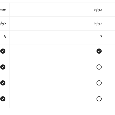
دواوە
هەمو
دواوە
دواو
6
7