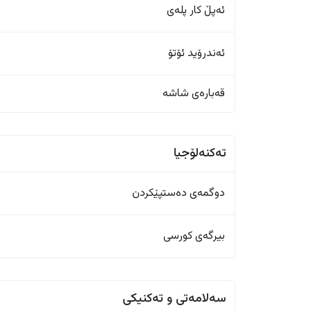
ئەپڵ کار پلەی
ئەندرۆید ئۆتۆ
قەبارەی شاشە
تەکنەلۆجیا
دوگمەی دەستپێکردن
بیرگەی کورسی
سەلامەتی و تەکنیکی