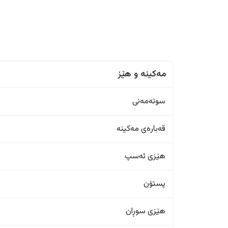
مەکینە و هێز
سوتەمەنی
قەبارەی مەکینە
هێزی ئەسپ
پستۆن
هێزی سوڕان