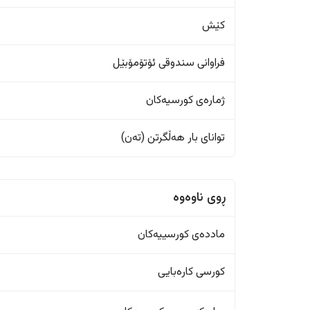
کێش
فراوانی سندوقی ئۆتۆمۆبێل
ژمارەی کورسیەکان
تواناى بار هەڵگرتن (تەن)
ڕوی ناوەوە
ماددەی کورسییەکان
کورسی کارەبایی