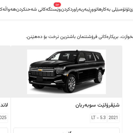
نوێ
ێ
ئۆتۆمبێلی بەکارهاتوو
ڕێبەر
بەراوردکردن
وێستگەکانی شەحنکردن
هەواڵەکا
 دڵخوازت. بریکارەکانی فرۆشتنمان باشترین نرخت بۆ دەهێنن.
شێڤرۆلێت
سوبەربان
لاند
025
LT
-
5.3
2021