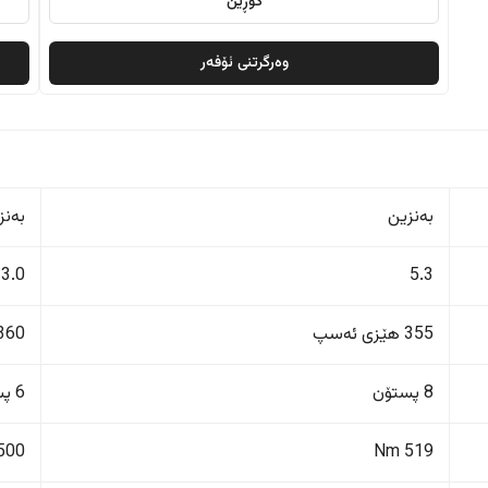
گۆڕین
وەرگرتنی ئۆفەر
بەنزین
بەنز
3.0
5.3
355 هێزی ئەسپ
360 هێزی ئەس
8 پستۆن
6 پستۆن
500 Nm
519 Nm