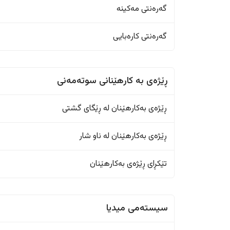
گەرەنتی مەکینە
گەرەنتی کارەبایی
ڕێژەى به کارهێنانی سوتەمەنی
ڕێژەى بەکارهێنان له ڕێگای گشتی
ڕێژەى بەکارهێنان له ناو شار
تێکڕای ڕێژەى بەکارهێنان
سیستەمی میدیا