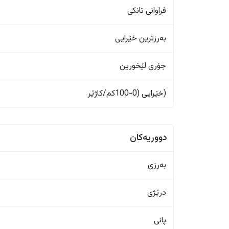
فراوانی تانکی
بەرزترین خێرایی
جۆری لێخورین
(خێرایی (0-100کم/کاژێر
دووریەکان
بەرزی
درێژی
پانی