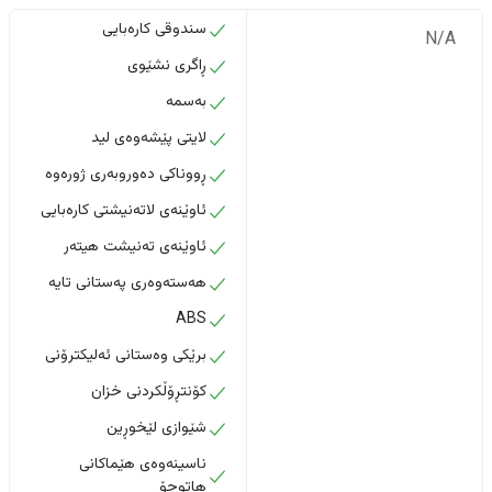
سندوقی کارەبایی
N/A
ڕاگری نشێوی
بەسمە
لایتی پێشەوەی لید
ڕووناکی دەوروبەری ژورەوە
ئاوێنەی لاتەنیشتی کارەبایی
ئاوێنەی تەنیشت هیتەر
هەستەوەری پەستانی تایە
ABS
برێکی وەستانی ئەلیکترۆنی
کۆنتڕۆڵکردنی خزان
شێوازی لێخوڕین
ناسینەوەی هێماکانی
هاتوچۆ