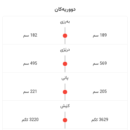
دووریەکان
بەرزی
189 سم
182 سم
درێژی
569 سم
495 سم
پانی
205 سم
221 سم
کێش
3629 کگم
3220 کگم