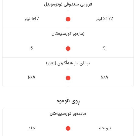
فراوانی سندوقی ئۆتۆمۆبێل
2172 لیتر
647 لیتر
ژمارەی کورسیەکان
5
9
تواناى بار هەڵگرتن (تەن)
N/A
N/A
ڕوی ناوەوە
ماددەی کورسییەکان
نیو جلد
جلد