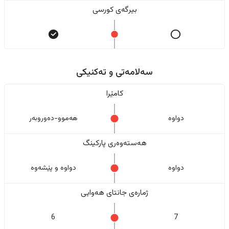
بیرگەی کورسی
سەلامەتی و تەکنیکی
کامێرا
دواوە
هەموو-دەوروبەر
هەستەوەری پارکینگ
دواوە
دواوە و پێشەوە
ژمارەی جانتای هەوایی
6
7