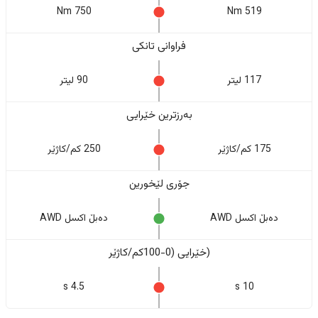
750 Nm
519 Nm
فراوانی تانکی
117 لیتر
90 لیتر
بەرزترین خێرایی
175 کم/کاژێر
250 کم/کاژێر
جۆری لێخورین
دەبڵ اکسل AWD
دەبڵ اکسل AWD
(خێرایی (0-100کم/کاژێر
4.5 s
10 s