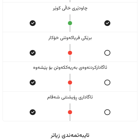
چاودێری خاڵی کوێر
برێکی فریاکەوتنی خۆکار
ئاگادارکردنەوەی بەریەککەوتن بۆ پێشەوە
ئاگاداری ڕۆیشتنی شەقام
تایبەتمەندی زیاتر