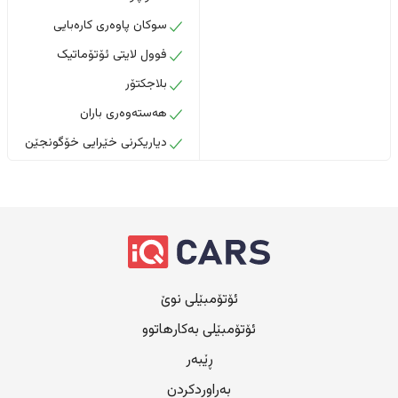
سوکان پاوەری کارەبایی
فوول لایتی ئۆتۆماتیک
بلاجکتۆر
هەستەوەری باران
دیاریکرنی خێرایی خۆگونجێن
ئۆتۆمبێلی نوێ
ئۆتۆمبێلی بەکارهاتوو
ڕێبەر
بەراوردکردن