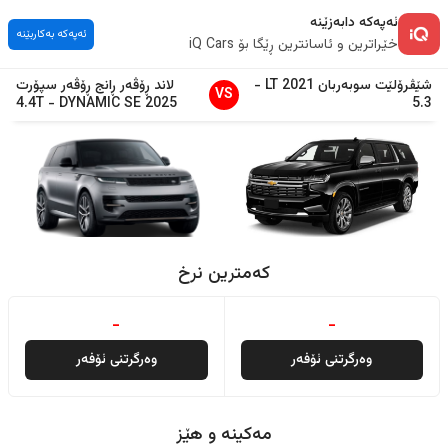
ئەپەکە دابەزێنە
ئەپەکە بەکاربێنە
خێراترین و ئاسانترین ڕێگا بۆ iQ Cars
شێڤرۆلێت
سوبەربان
2021
LT
-
لاند ڕۆڤەر
ڕانج ڕۆڤەر سپۆرت
VS
4.4T
-
DYNAMIC SE
2025
5.3
کەمترین نرخ
-
-
وەرگرتنی ئۆفەر
وەرگرتنی ئۆفەر
مەکینە و هێز