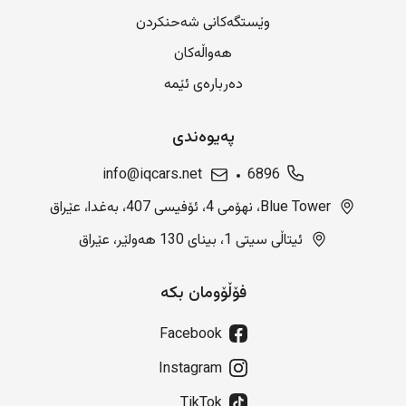
وێستگەکانی شەحنکردن
هەواڵەکان
دەربارەی ئێمە
پەیوەندی
info@iqcars.net
6896
Blue Tower، نهۆمی 4، ئۆفیسی 407، بەغدا، عێراق
ئیتاڵی سیتی 1، بینای 130 هەولێر، عێراق
فۆڵۆومان بکە
Facebook
Instagram
TikTok