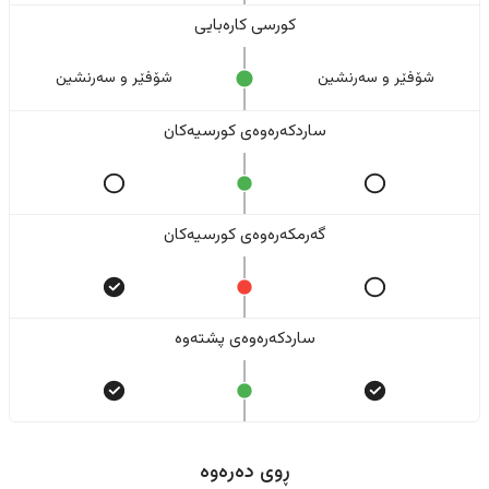
کورسی کارەبایی
شۆفێر و سەرنشین
شۆفێر و سەرنشین
ساردکەرەوەی کورسیەکان
گەرمکەرەوەی کورسیەکان
ساردکەرەوەی پشتەوە
ڕوی دەرەوە