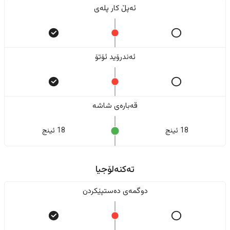
ئەپڵ کار پلەی
ئەندرۆید ئۆتۆ
قەبارەی شاشە
18 ئینج
18 ئینج
تەکنەلۆجیا
دوگمەی دەستپێکردن