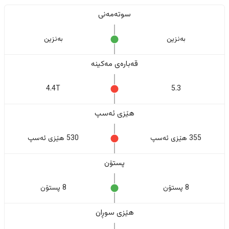
سوتەمەنی
بەنزین
بەنزین
قەبارەی مەکینە
4.4T
5.3
هێزی ئەسپ
355 هێزی ئەسپ
530 هێزی ئەسپ
پستۆن
8 پستۆن
8 پستۆن
هێزی سوڕان