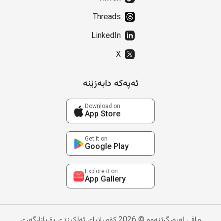
Threads
LinkedIn
X
ئەپەکە دابەزێنە
Download on
App Store
Get it on
Google Play
Explore it on
App Gallery
مافی لەبەرگرتنەوە © 2026 کۆمپانیای ئەلکیندی بۆ بازاڕگەری