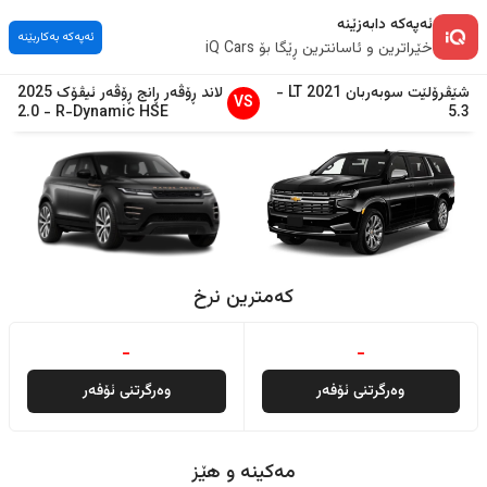
ئەپەکە دابەزێنە
ئەپەکە بەکاربێنە
خێراترین و ئاسانترین ڕێگا بۆ iQ Cars
شێڤرۆلێت
سوبەربان
2021
LT
-
لاند ڕۆڤەر
ڕانج ڕۆڤەر ئیڤۆک
2025
VS
2.0
-
R-Dynamic HSE
5.3
کەمترین نرخ
-
-
وەرگرتنی ئۆفەر
وەرگرتنی ئۆفەر
مەکینە و هێز