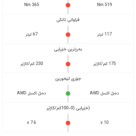
365 Nm
519 Nm
فراوانی تانکی
117 لیتر
67 لیتر
بەرزترین خێرایی
175 کم/کاژێر
230 کم/کاژێر
جۆری لێخورین
دەبڵ اکسل AWD
دەبڵ اکسل AWD
(خێرایی (0-100کم/کاژێر
7.6 s
10 s