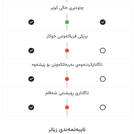
چاودێری خاڵی کوێر
برێکی فریاکەوتنی خۆکار
ئاگادارکردنەوەی بەریەککەوتن بۆ پێشەوە
ئاگاداری ڕۆیشتنی شەقام
تایبەتمەندی زیاتر