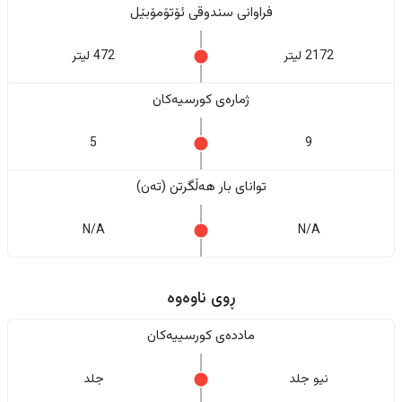
فراوانی سندوقی ئۆتۆمۆبێل
2172 لیتر
472 لیتر
ژمارەی کورسیەکان
5
9
تواناى بار هەڵگرتن (تەن)
N/A
N/A
ڕوی ناوەوە
ماددەی کورسییەکان
نیو جلد
جلد