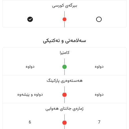
بیرگەی کورسی
سەلامەتی و تەکنیکی
کامێرا
دواوە
دواوە
هەستەوەری پارکینگ
دواوە
دواوە و پێشەوە
ژمارەی جانتای هەوایی
6
7