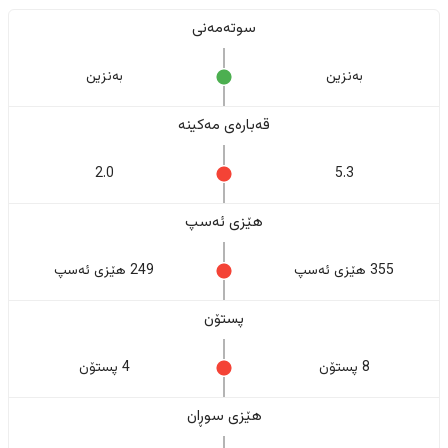
سوتەمەنی
بەنزین
بەنزین
قەبارەی مەکینە
2.0
5.3
هێزی ئەسپ
355 هێزی ئەسپ
249 هێزی ئەسپ
پستۆن
8 پستۆن
4 پستۆن
هێزی سوڕان