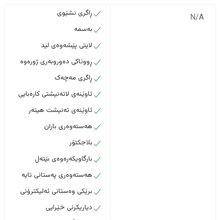
ڕاگری نشێوی
N/A
بەسمە
لایتی پێشەوەی لید
ڕووناکی دەوروبەری ژورەوە
ڕاگری مەچەک
ئاوێنەی لاتەنیشتی کارەبایی
ئاوێنەی تەنیشت هیتەر
هەستەوەری باران
بلاجکتۆر
بارگاویکەرەوەی بێتەل
هەستەوەری پەستانی تایە
برێکی وەستانی ئەلیکترۆنی
دیاریکرنی خێرایی