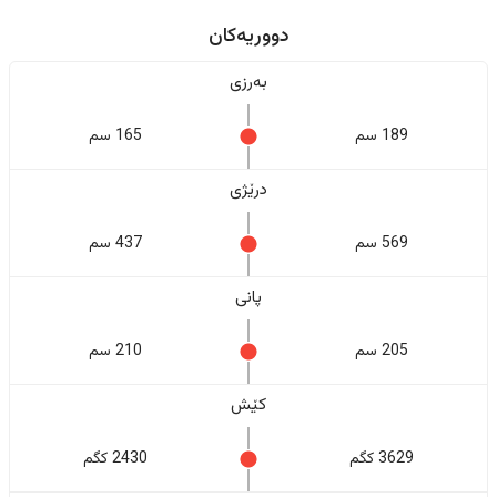
دووریەکان
بەرزی
189 سم
165 سم
درێژی
569 سم
437 سم
پانی
205 سم
210 سم
کێش
3629 کگم
2430 کگم