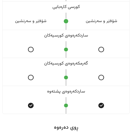
کورسی کارەبایی
شۆفێر و سەرنشین
شۆفێر و سەرنشین
ساردکەرەوەی کورسیەکان
گەرمکەرەوەی کورسیەکان
ساردکەرەوەی پشتەوە
ڕوی دەرەوە