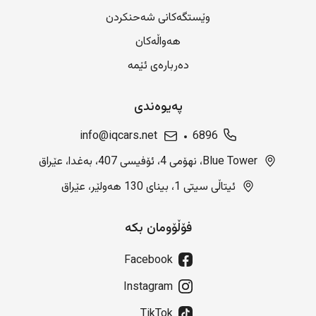
وێستگەکانی شەحنکردن
هەواڵەکان
دەربارەی ئێمە
پەیوەندی
info@iqcars.net
6896
Blue Tower، نهۆمی 4، ئۆفیسی 407، بەغدا، عێراق
ئیتاڵی سیتی 1، بینای 130 هەولێر، عێراق
فۆڵۆومان بکە
Facebook
Instagram
TikTok