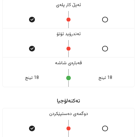
ئەپڵ کار پلەی
ئەندرۆید ئۆتۆ
قەبارەی شاشە
18 ئینج
18 ئینج
تەکنەلۆجیا
دوگمەی دەستپێکردن