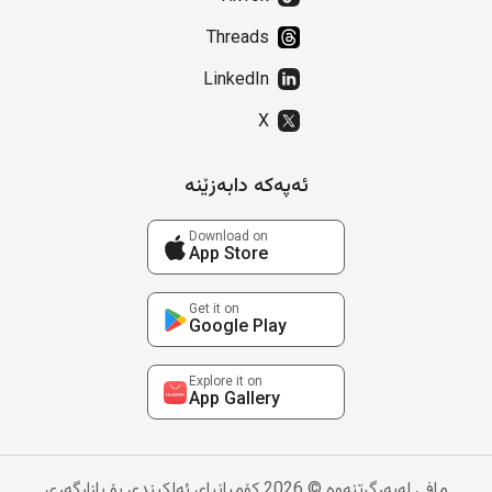
Threads
LinkedIn
X
ئەپەکە دابەزێنە
Download on
App Store
Get it on
Google Play
Explore it on
App Gallery
مافی لەبەرگرتنەوە © 2026 کۆمپانیای ئەلکیندی بۆ بازاڕگەری