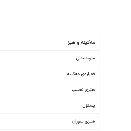
مەکینە و هێز
سوتەمەنی
قەبارەی مەکینە
هێزی ئەسپ
پستۆن
هێزی سوڕان