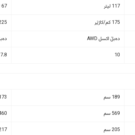
117 لیتر
67 لیتر
175 کم/کاژێر
225 کم/کاژێ
دەبڵ اکسل AWD
دەبڵ 
7.8
10
189 سم
173 سم
569 سم
460 سم
205 سم
217 سم