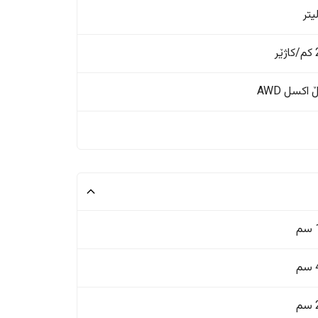
ر
اکسل AWD