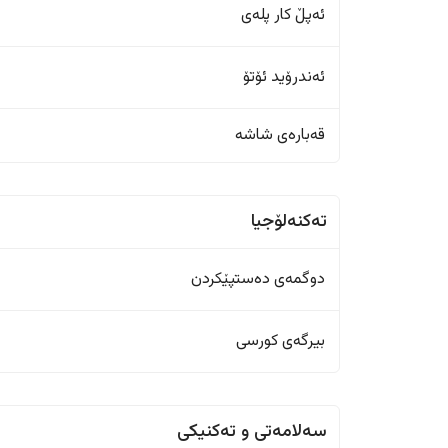
ئەپڵ کار پلەی
ئەندرۆید ئۆتۆ
قەبارەی شاشە
تەکنەلۆجیا
دوگمەی دەستپێکردن
بیرگەی کورسی
سەلامەتی و تەکنیکی