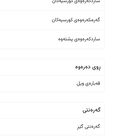
ساردکەرەوەی کورسیەکان
گەرمکەرەوەی کورسیەکان
ساردکەرەوەی پشتەوە
ڕوی دەرەوە
قەبارەی ویل
گەرەنتی
گەرەنتی گێڕ