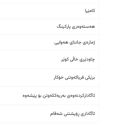
کامێرا
هەستەوەری پارکینگ
ژمارەی جانتای هەوایی
چاودێری خاڵی کوێر
برێکی فریاکەوتنی خۆکار
ئاگادارکردنەوەی بەریەککەوتن بۆ پێشەوە
ئاگاداری ڕۆیشتنی شەقام