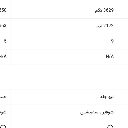
3629 کگم
2550 ک
2172 لیتر
963 لیت
5
9
N/A
N/A
نیو جلد
جلد
شۆفێر و سەرنشین
شۆفێ