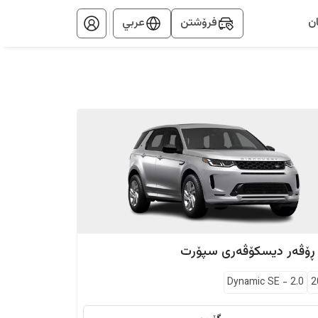
ن
فرۆشتن
عربي
 ڕۆڤەر
دیسکۆڤەری سپۆرت
Dynamic SE
-
2.0
2