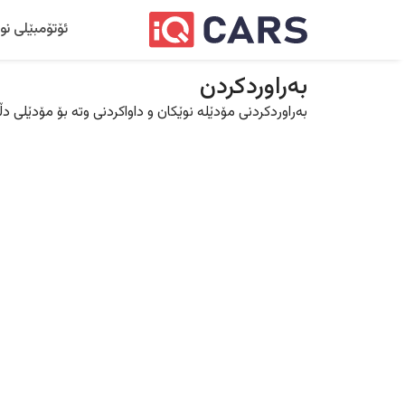
ئۆتۆمبێلی نو
بەراوردکردن
بەراوردکردنی مۆدێلە نوێکان و داواکردنی وتە بۆ مۆدێلی