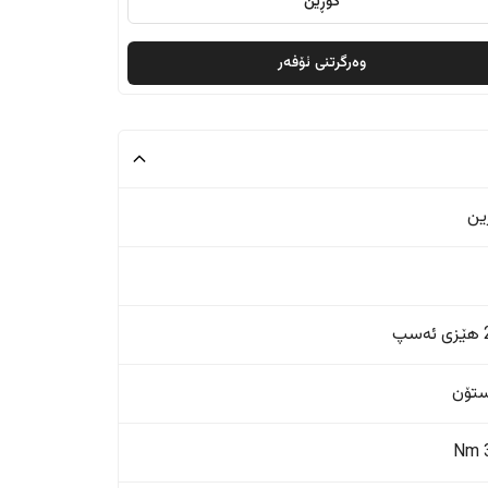
گۆڕین
وەرگرتنی ئۆفەر
ین
پ