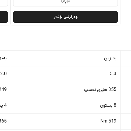
گۆڕین
وەرگرتنی ئۆفەر
بەنزین
بەنز
2.0
5.3
355 هێزی ئەسپ
249 هێزی ئەس
8 پستۆن
4 پستۆن
365 Nm
519 Nm