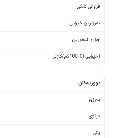
فراوانی تانکی
بەرزترین خێرایی
جۆری لێخورین
(خێرایی (0-100کم/کاژێر
دووریەکان
بەرزی
درێژی
پانی