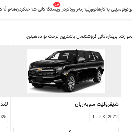
نوێ
ێ
ئۆتۆمبێلی بەکارهاتوو
ڕێبەر
بەراوردکردن
وێستگەکانی شەحنکردن
هەواڵەکا
 دڵخوازت. بریکارەکانی فرۆشتنمان باشترین نرخت بۆ دەهێنن.
شێڤرۆلێت
سوبەربان
لاند
025
LT
-
5.3
2021