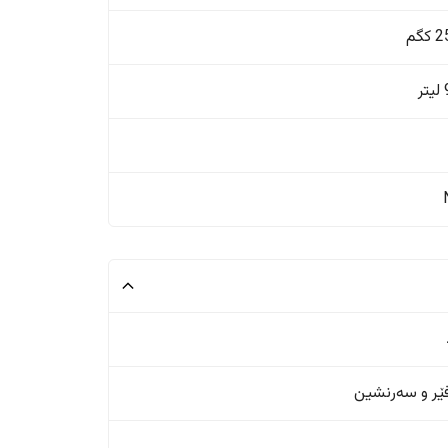
گم
ر
ر و سەرنشین