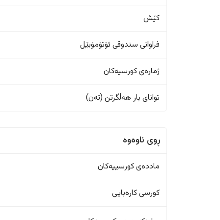
کێش
فراوانی سندوقی ئۆتۆمۆبێل
ژمارەی کورسیەکان
تواناى بار هەڵگرتن (تەن)
ڕوی ناوەوە
ماددەی کورسییەکان
کورسی کارەبایی