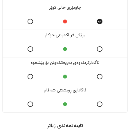
چاودێری خاڵی کوێر
برێکی فریاکەوتنی خۆکار
ئاگادارکردنەوەی بەریەککەوتن بۆ پێشەوە
ئاگاداری ڕۆیشتنی شەقام
تایبەتمەندی زیاتر