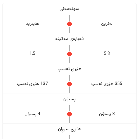
سوتەمەنی
بەنزین
هایبرید
قەبارەی مەکینە
1.5
5.3
هێزی ئەسپ
355 هێزی ئەسپ
137 هێزی ئەسپ
پستۆن
8 پستۆن
4 پستۆن
هێزی سوڕان