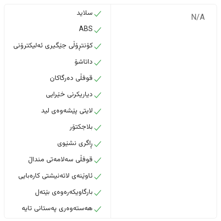
سلاید
N/A
ABS
کۆنتڕۆڵی جێگیری ئەلیکترۆنی
داتاشۆ
قوفڵی دەرگاکان
دیاریکرنی خێرایی
لایتی پێشەوەی لید
بلاجکتۆر
ڕاگری نشێوی
قوفڵی سەلامەتی منداڵ
ئاوێنەی لاتەنیشتی کارەبایی
بارگاویکەرەوەی بێتەل
هەستەوەری پەستانی تایە