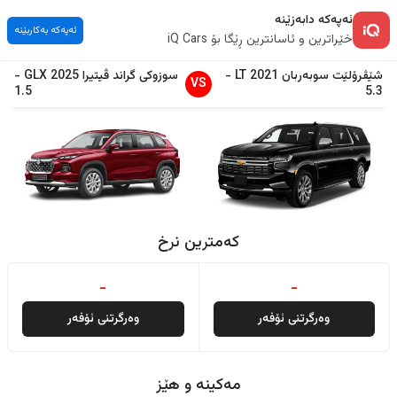
ئەپەکە دابەزێنە
ئەپەکە بەکاربێنە
خێراترین و ئاسانترین ڕێگا بۆ iQ Cars
شێڤرۆلێت
سوبەربان
2021
LT
-
سوزوکی
گراند ڤیتیرا
2025
GLX
-
VS
1.5
5.3
کەمترین نرخ
-
-
وەرگرتنی ئۆفەر
وەرگرتنی ئۆفەر
مەکینە و هێز