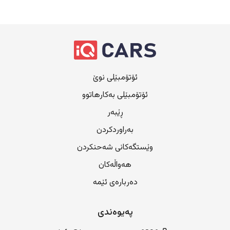
ئۆتۆمبێلی نوێ
ئۆتۆمبێلی بەکارهاتوو
ڕێبەر
بەراوردکردن
وێستگەکانی شەحنکردن
هەواڵەکان
دەربارەی ئێمە
پەیوەندی