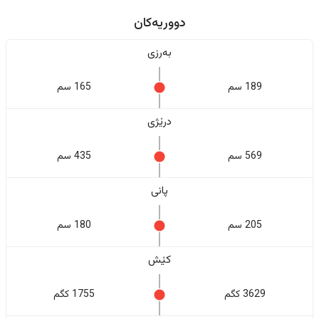
دووریەکان
بەرزی
189 سم
165 سم
درێژی
569 سم
435 سم
پانی
205 سم
180 سم
کێش
3629 کگم
1755 کگم