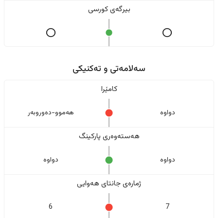
بیرگەی کورسی
سەلامەتی و تەکنیکی
کامێرا
دواوە
هەموو-دەوروبەر
هەستەوەری پارکینگ
دواوە
دواوە
ژمارەی جانتای هەوایی
6
7