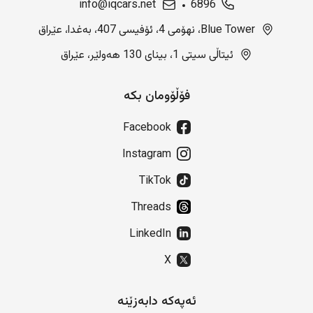
info@iqcars.net
6896
Blue Tower، نهۆمی 4، ئۆفیسی 407، بەغدا، عێراق
ئیتاڵی سیتی 1، بینای 130 هەولێر، عێراق
فۆڵۆومان بکە
Facebook
Instagram
TikTok
Threads
LinkedIn
X
ئەپەکە دابەزێنە