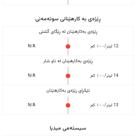
ڕێژەى به کارهێنانی سوتەمەنی
ڕێژەى بەکارهێنان له ڕێگای گشتی
12 لیتر/١٠٠ کم
N/A
ڕێژەى بەکارهێنان له ناو شار
14 لیتر/١٠٠ کم
N/A
تێکڕای ڕێژەى بەکارهێنان
13 لیتر/١٠٠ کم
N/A
سیستەمی میدیا