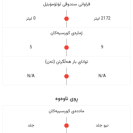
فراوانی سندوقی ئۆتۆمۆبێل
2172 لیتر
0 لیتر
ژمارەی کورسیەکان
5
9
تواناى بار هەڵگرتن (تەن)
N/A
N/A
ڕوی ناوەوە
ماددەی کورسییەکان
نیو جلد
جلد