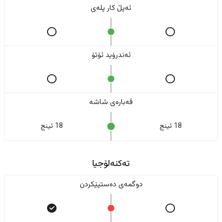
ئەپڵ کار پلەی
ئەندرۆید ئۆتۆ
قەبارەی شاشە
18 ئینج
18 ئینج
تەکنەلۆجیا
دوگمەی دەستپێکردن