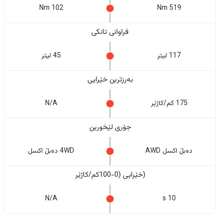
102 Nm
519 Nm
فراوانی تانکی
117 لیتر
45 لیتر
بەرزترین خێرایی
175 کم/کاژێر
N/A
جۆری لێخورین
دەبڵ اکسل AWD
4WD دەبڵ اکسل
(خێرایی (0-100کم/کاژێر
N/A
10 s