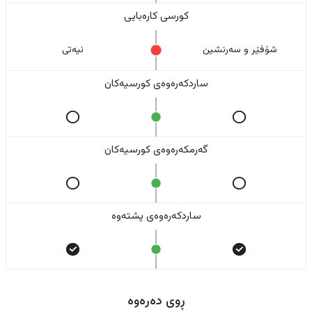
کورسی کارەبایی
شۆفێر و سەرنشین
نیەتی
ساردکەرەوەی کورسیەکان
گەرمکەرەوەی کورسیەکان
ساردکەرەوەی پشتەوە
ڕوی دەرەوە