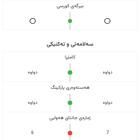
بیرگەی کورسی
سەلامەتی و تەکنیکی
کامێرا
دواوە
دواوە
هەستەوەری پارکینگ
دواوە
دواوە
ژمارەی جانتای هەوایی
6
7