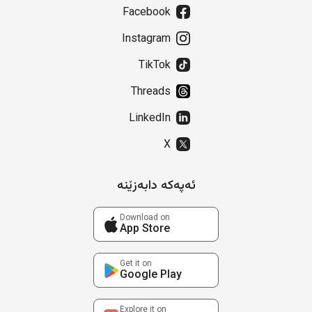
Facebook
Instagram
TikTok
Threads
LinkedIn
X
ئەپەکە دابەزێنە
Download on
App Store
Get it on
Google Play
Explore it on