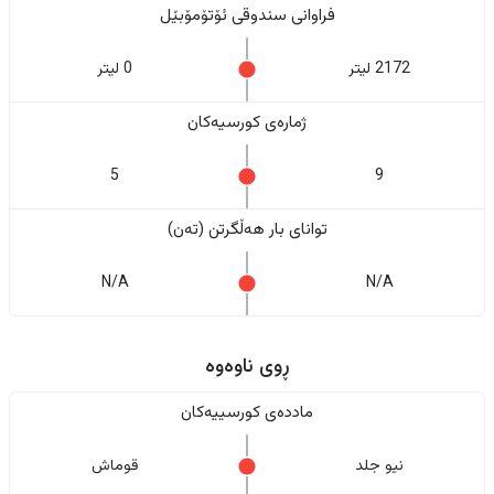
فراوانی سندوقی ئۆتۆمۆبێل
2172 لیتر
0 لیتر
ژمارەی کورسیەکان
5
9
تواناى بار هەڵگرتن (تەن)
N/A
N/A
ڕوی ناوەوە
ماددەی کورسییەکان
نیو جلد
قوماش