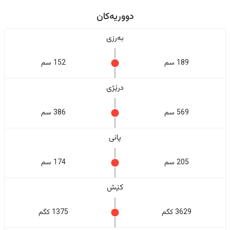
دووریەکان
بەرزی
189 سم
152 سم
درێژی
569 سم
386 سم
پانی
205 سم
174 سم
کێش
3629 کگم
1375 کگم