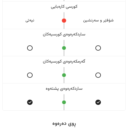
کورسی کارەبایی
شۆفێر و سەرنشین
نیەتی
ساردکەرەوەی کورسیەکان
گەرمکەرەوەی کورسیەکان
ساردکەرەوەی پشتەوە
ڕوی دەرەوە