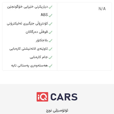
دیاریکرنی خێرایی خۆگونجێن
N/A
ABS
کۆنتڕۆڵی جێگیری ئەلیکترۆنی
قوفڵی دەرگاکان
بلاجکتۆر
ئاوێنەی لاتەنیشتی کارەبایی
جام کارەبایی
هەستەوەری پەستانی تایە
ئۆتۆمبێلی نوێ