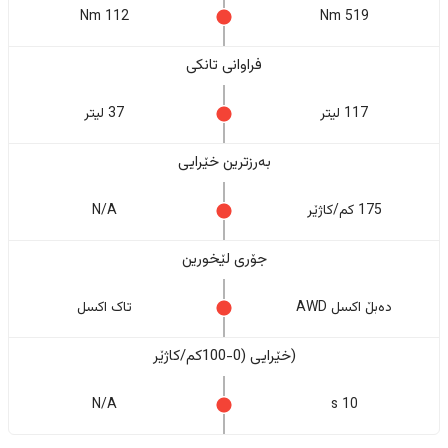
112 Nm
519 Nm
فراوانی تانکی
117 لیتر
37 لیتر
بەرزترین خێرایی
175 کم/کاژێر
N/A
جۆری لێخورین
دەبڵ اکسل AWD
تاک اکسل
(خێرایی (0-100کم/کاژێر
N/A
10 s