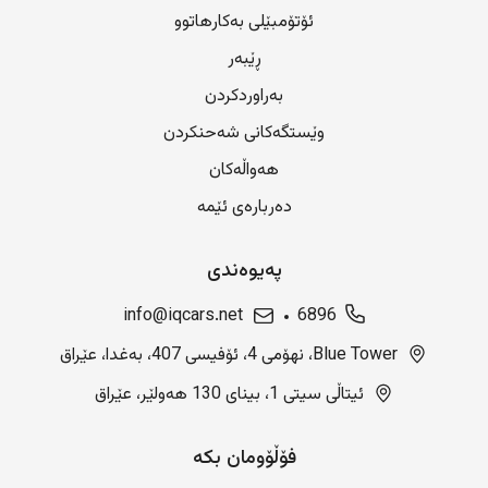
ئۆتۆمبێلی بەکارهاتوو
ڕێبەر
بەراوردکردن
وێستگەکانی شەحنکردن
هەواڵەکان
دەربارەی ئێمە
پەیوەندی
info@iqcars.net
6896
Blue Tower، نهۆمی 4، ئۆفیسی 407، بەغدا، عێراق
ئیتاڵی سیتی 1، بینای 130 هەولێر، عێراق
فۆڵۆومان بکە