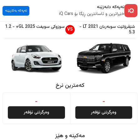
ئەپەکە دابەزێنە
ئەپەکە بەکاربێنە
خێراترین و ئاسانترین ڕێگا بۆ iQ Cars
شێڤرۆلێت
سوبەربان
2021
LT
-
سوزوکی
سویفت
2025
GL+
-
1.2
VS
5.3
کەمترین نرخ
-
-
وەرگرتنی ئۆفەر
وەرگرتنی ئۆفەر
مەکینە و هێز