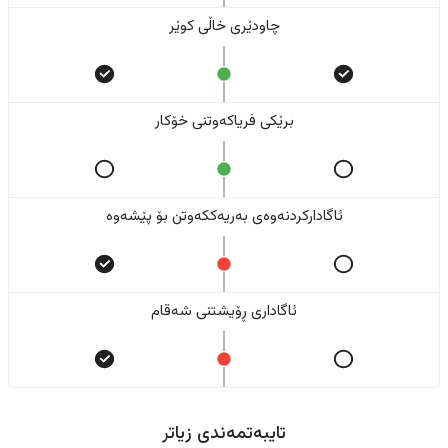
چاودێری خاڵی کوێر
برێکی فریاکەوتنی خۆکار
ئاگادارکردنەوەی بەریەککەوتن بۆ پێشەوە
ئاگاداری ڕۆیشتنی شەقام
تایبەتمەندی زیاتر