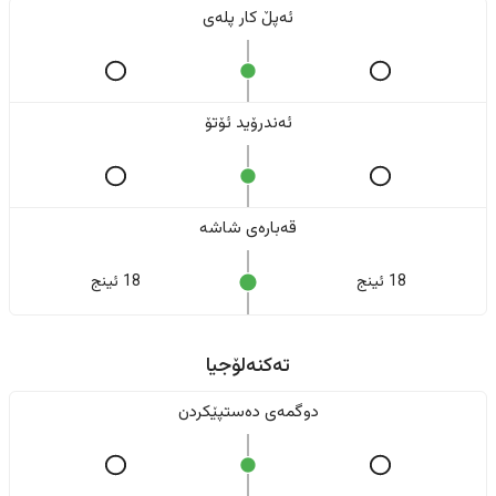
ئەپڵ کار پلەی
ئەندرۆید ئۆتۆ
قەبارەی شاشە
18 ئینج
18 ئینج
تەکنەلۆجیا
دوگمەی دەستپێکردن