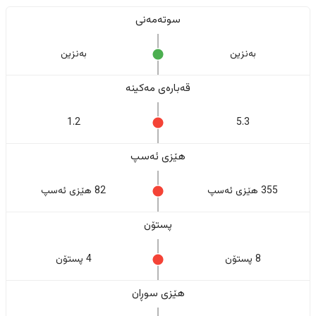
سوتەمەنی
بەنزین
بەنزین
قەبارەی مەکینە
1.2
5.3
هێزی ئەسپ
355 هێزی ئەسپ
82 هێزی ئەسپ
پستۆن
8 پستۆن
4 پستۆن
هێزی سوڕان