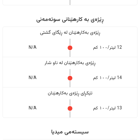
ڕێژەى به کارهێنانی سوتەمەنی
ڕێژەى بەکارهێنان له ڕێگای گشتی
12 لیتر/١٠٠ کم
N/A
ڕێژەى بەکارهێنان له ناو شار
14 لیتر/١٠٠ کم
N/A
تێکڕای ڕێژەى بەکارهێنان
13 لیتر/١٠٠ کم
N/A
سیستەمی میدیا