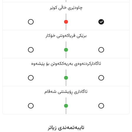
چاودێری خاڵی کوێر
برێکی فریاکەوتنی خۆکار
ئاگادارکردنەوەی بەریەککەوتن بۆ پێشەوە
ئاگاداری ڕۆیشتنی شەقام
تایبەتمەندی زیاتر