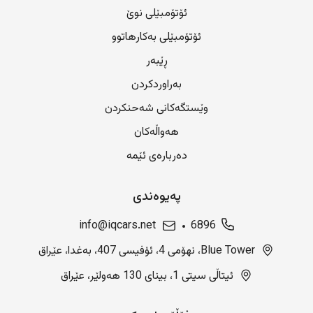
ئۆتۆمبێلی نوێ
ئۆتۆمبێلی بەکارهاتوو
ڕێبەر
بەراوردکردن
وێستگەکانی شەحنکردن
هەواڵەکان
دەربارەی ئێمە
پەیوەندی
info@iqcars.net
6896
Blue Tower، نهۆمی 4، ئۆفیسی 407، بەغدا، عێراق
ئیتاڵی سیتی 1، بینای 130 هەولێر، عێراق