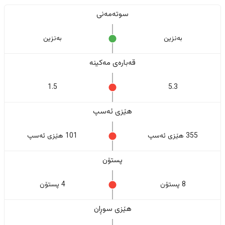
سوتەمەنی
بەنزین
بەنزین
قەبارەی مەکینە
1.5
5.3
هێزی ئەسپ
355 هێزی ئەسپ
101 هێزی ئەسپ
پستۆن
8 پستۆن
4 پستۆن
هێزی سوڕان