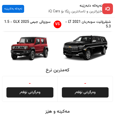
ئەپەکە دابەزێنە
ئەپەکە بەکاربێنە
خێراترین و ئاسانترین ڕێگا بۆ iQ Cars
شێڤرۆلێت
سوبەربان
2021
LT
-
سوزوکی
جیمی
2025
GLX
-
1.5
VS
5.3
کەمترین نرخ
-
-
وەرگرتنی ئۆفەر
وەرگرتنی ئۆفەر
مەکینە و هێز