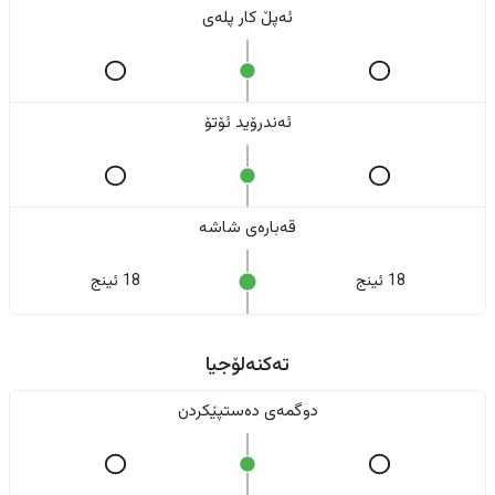
ئەپڵ کار پلەی
ئەندرۆید ئۆتۆ
قەبارەی شاشە
18 ئینج
18 ئینج
تەکنەلۆجیا
دوگمەی دەستپێکردن