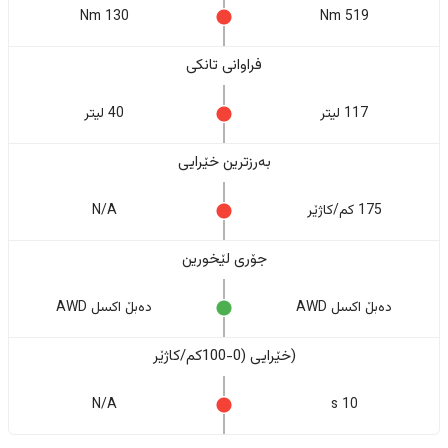
130 Nm
519 Nm
فراوانی تانکی
117 لیتر
40 لیتر
بەرزترین خێرایی
175 کم/کاژێر
N/A
جۆری لێخورین
دەبڵ اکسل AWD
دەبڵ اکسل AWD
(خێرایی (0-100کم/کاژێر
N/A
10 s