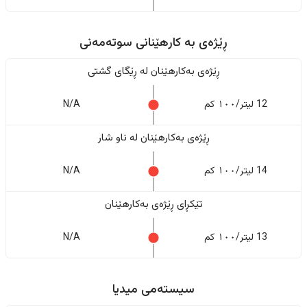
ڕێژەى به کارهێنانی سوتەمەنی
ڕێژەى بەکارهێنان له ڕێگای گشتی
12 لیتر/١٠٠ کم
N/A
ڕێژەى بەکارهێنان له ناو شار
14 لیتر/١٠٠ کم
N/A
تێکڕای ڕێژەى بەکارهێنان
13 لیتر/١٠٠ کم
N/A
سیستەمی میدیا