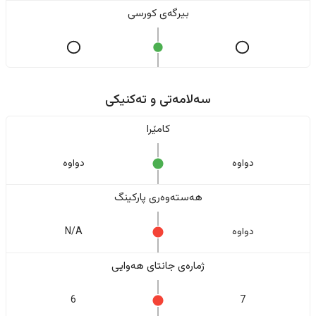
بیرگەی کورسی
سەلامەتی و تەکنیکی
کامێرا
دواوە
دواوە
هەستەوەری پارکینگ
دواوە
N/A
ژمارەی جانتای هەوایی
6
7