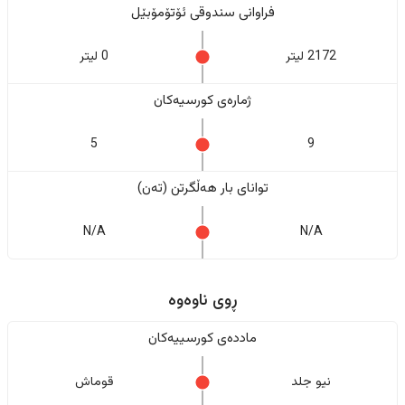
فراوانی سندوقی ئۆتۆمۆبێل
2172 لیتر
0 لیتر
ژمارەی کورسیەکان
5
9
تواناى بار هەڵگرتن (تەن)
N/A
N/A
ڕوی ناوەوە
ماددەی کورسییەکان
نیو جلد
قوماش