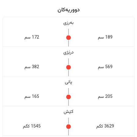
دووریەکان
بەرزی
189 سم
172 سم
درێژی
569 سم
382 سم
پانی
205 سم
165 سم
کێش
3629 کگم
1545 کگم