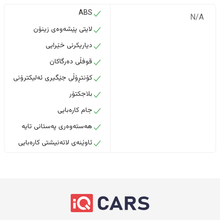
ABS
N/A
لایتی پێشەوەی زینۆن
دیاریکرنی خێرایی
قوفڵی دەرگاکان
کۆنتڕۆڵی جێگیری ئەلیکترۆنی
بلاجکتۆر
جام کارەبایی
هەستەوەری پەستانی تایە
ئاوێنەی لاتەنیشتی کارەبایی