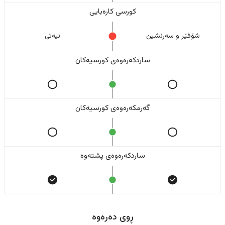
کورسی کارەبایی
شۆفێر و سەرنشین
نیەتی
ساردکەرەوەی کورسیەکان
گەرمکەرەوەی کورسیەکان
ساردکەرەوەی پشتەوە
ڕوی دەرەوە