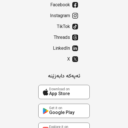
Facebook
Instagram
TikTok
Threads
LinkedIn
X
ئەپەکە دابەزێنە
Download on
App Store
Get it on
Google Play
Explore it on