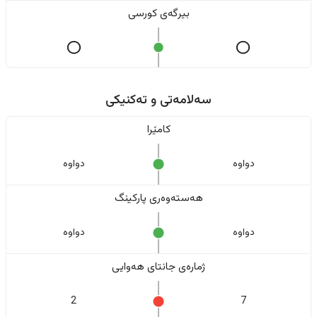
بیرگەی کورسی
سەلامەتی و تەکنیکی
کامێرا
دواوە
دواوە
هەستەوەری پارکینگ
دواوە
دواوە
ژمارەی جانتای هەوایی
2
7