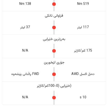
138 Nm
519 Nm
فراوانی تانکی
117 لیتر
37 لیتر
بەرزترین خێرایی
175 کم/کاژێر
N/A
جۆری لێخورین
دەبڵ اکسل AWD
FWD پاڵنانی پێشەوە
(خێرایی (0-100کم/کاژێر
N/A
10 s