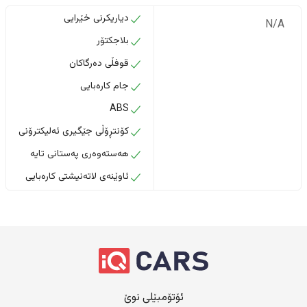
دیاریکرنی خێرایی
N/A
بلاجکتۆر
قوفڵی دەرگاکان
جام کارەبایی
ABS
کۆنتڕۆڵی جێگیری ئەلیکترۆنی
هەستەوەری پەستانی تایە
ئاوێنەی لاتەنیشتی کارەبایی
ئۆتۆمبێلی نوێ