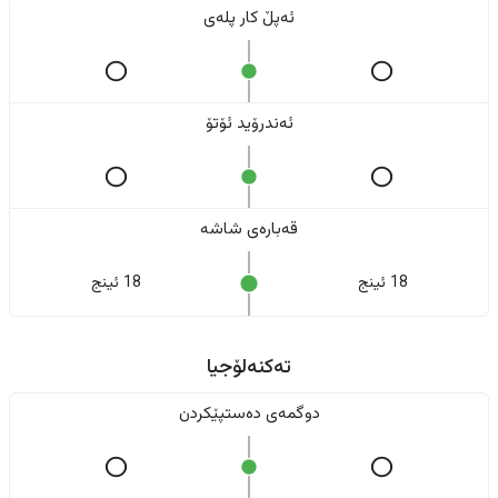
ئەپڵ کار پلەی
ئەندرۆید ئۆتۆ
قەبارەی شاشە
18 ئینج
18 ئینج
تەکنەلۆجیا
دوگمەی دەستپێکردن