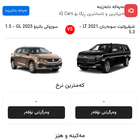
ئەپەکە دابەزێنە
ئەپەکە بەکاربێنە
خێراترین و ئاسانترین ڕێگا بۆ iQ Cars
شێڤرۆلێت
سوبەربان
2021
LT
-
سوزوکی
بالینۆ
2025
GL
-
1.5
VS
5.3
کەمترین نرخ
-
-
وەرگرتنی ئۆفەر
وەرگرتنی ئۆفەر
مەکینە و هێز