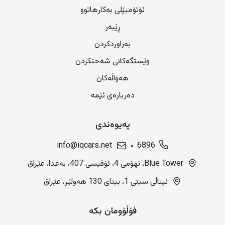
ئۆتۆمبێلی بەکارهاتوو
ڕێبەر
بەراوردکردن
وێستگەکانی شەحنکردن
هەواڵەکان
دەربارەی ئێمە
پەیوەندی
info@iqcars.net
6896
Blue Tower، نهۆمی 4، ئۆفیسی 407، بەغدا، عێراق
ئیتاڵی سیتی 1، بینای 130 هەولێر، عێراق
فۆڵۆومان بکە