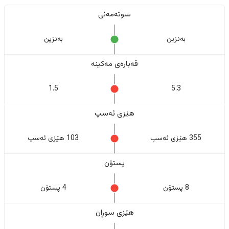
سوتەمەنی
بەنزین
بەنزین
قەبارەی مەکینە
1.5
5.3
هێزی ئەسپ
355 هێزی ئەسپ
103 هێزی ئەسپ
پستۆن
8 پستۆن
4 پستۆن
هێزی سوڕان