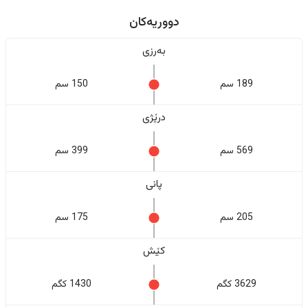
دووریەکان
بەرزی
189 سم
150 سم
درێژی
569 سم
399 سم
پانی
205 سم
175 سم
کێش
3629 کگم
1430 کگم