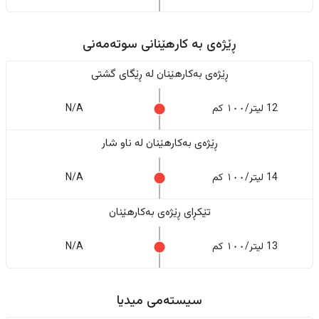
ڕێژەى به کارهێنانی سوتەمەنی
ڕێژەى بەکارهێنان له ڕێگای گشتی
12 لیتر/١٠٠ کم
N/A
ڕێژەى بەکارهێنان له ناو شار
14 لیتر/١٠٠ کم
N/A
تێکڕای ڕێژەى بەکارهێنان
13 لیتر/١٠٠ کم
N/A
سیستەمی میدیا