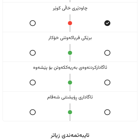
چاودێری خاڵی کوێر
برێکی فریاکەوتنی خۆکار
ئاگادارکردنەوەی بەریەککەوتن بۆ پێشەوە
ئاگاداری ڕۆیشتنی شەقام
تایبەتمەندی زیاتر