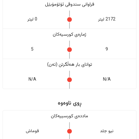
فراوانی سندوقی ئۆتۆمۆبێل
2172 لیتر
0 لیتر
ژمارەی کورسیەکان
5
9
تواناى بار هەڵگرتن (تەن)
N/A
N/A
ڕوی ناوەوە
ماددەی کورسییەکان
نیو جلد
قوماش