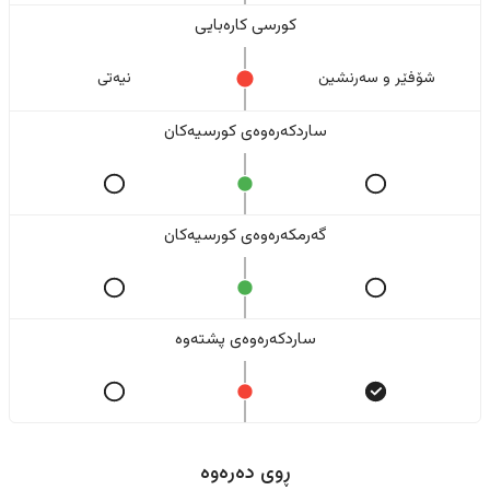
کورسی کارەبایی
شۆفێر و سەرنشین
نیەتی
ساردکەرەوەی کورسیەکان
گەرمکەرەوەی کورسیەکان
ساردکەرەوەی پشتەوە
ڕوی دەرەوە