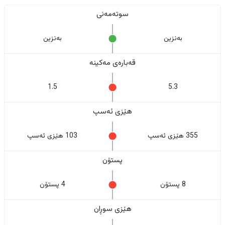
سوتەمەنی
بەنزین
بەنزین
قەبارەی مەکینە
1.5
5.3
هێزی ئەسپ
355 هێزی ئەسپ
103 هێزی ئەسپ
پستۆن
8 پستۆن
4 پستۆن
هێزی سوڕان