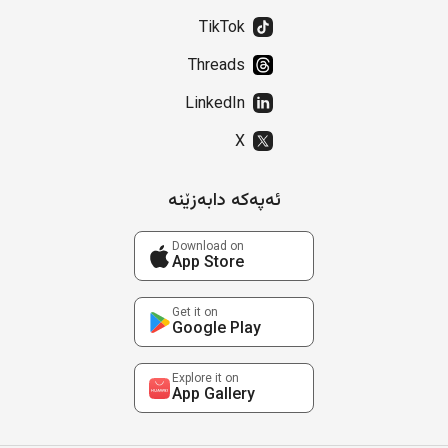
TikTok
Threads
LinkedIn
X
ئەپەکە دابەزێنە
Download on
App Store
Get it on
Google Play
Explore it on
App Gallery