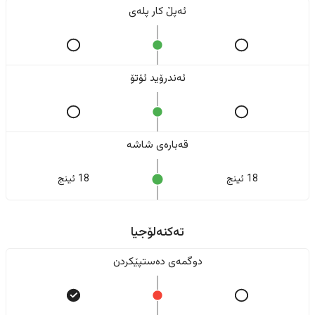
ئەپڵ کار پلەی
ئەندرۆید ئۆتۆ
قەبارەی شاشە
18 ئینج
18 ئینج
تەکنەلۆجیا
دوگمەی دەستپێکردن