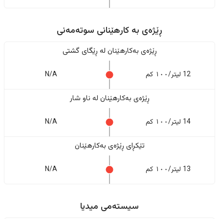
ڕێژەى به کارهێنانی سوتەمەنی
ڕێژەى بەکارهێنان له ڕێگای گشتی
12 لیتر/١٠٠ کم
N/A
ڕێژەى بەکارهێنان له ناو شار
14 لیتر/١٠٠ کم
N/A
تێکڕای ڕێژەى بەکارهێنان
13 لیتر/١٠٠ کم
N/A
سیستەمی میدیا