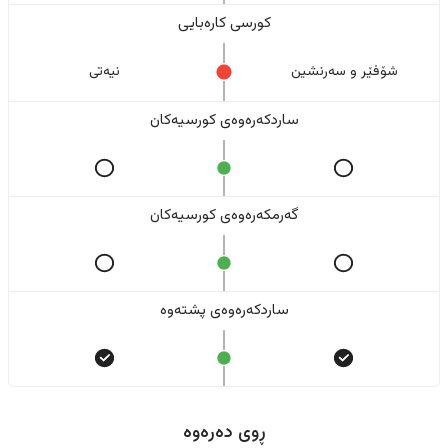
کورسی کارەبایی
شۆفێر و سەرنشین
نیەتی
ساردکەرەوەی کورسیەکان
گەرمکەرەوەی کورسیەکان
ساردکەرەوەی پشتەوە
ڕوی دەرەوە