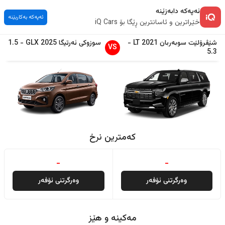
ئەپەکە دابەزێنە
ئەپەکە بەکاربێنە
خێراترین و ئاسانترین ڕێگا بۆ iQ Cars
شێڤرۆلێت
سوبەربان
2021
LT
-
سوزوکی
ئەرتیگا
2025
GLX
-
1.5
VS
5.3
کەمترین نرخ
-
-
وەرگرتنی ئۆفەر
وەرگرتنی ئۆفەر
مەکینە و هێز