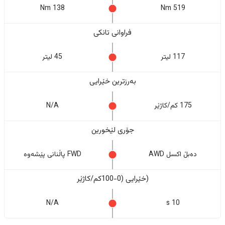
138 Nm
519 Nm
فراوانی تانکی
117 لیتر
45 لیتر
بەرزترین خێرایی
175 کم/کاژێر
N/A
جۆری لێخورین
دەبڵ اکسل AWD
FWD پاڵنانی پێشەوە
(خێرایی (0-100کم/کاژێر
N/A
10 s