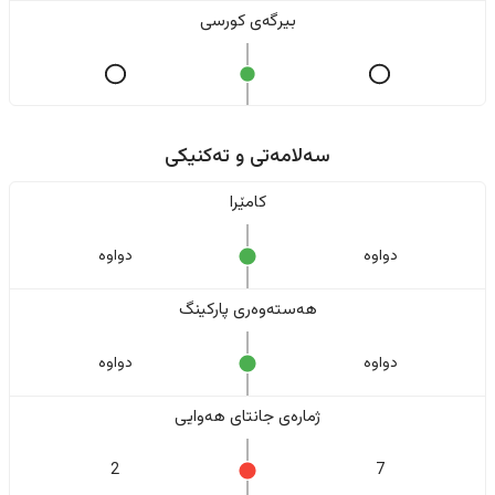
بیرگەی کورسی
سەلامەتی و تەکنیکی
کامێرا
دواوە
دواوە
هەستەوەری پارکینگ
دواوە
دواوە
ژمارەی جانتای هەوایی
2
7