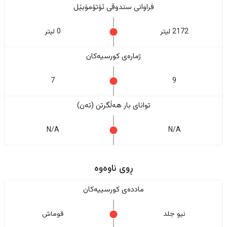
فراوانی سندوقی ئۆتۆمۆبێل
2172 لیتر
0 لیتر
ژمارەی کورسیەکان
7
9
تواناى بار هەڵگرتن (تەن)
N/A
N/A
ڕوی ناوەوە
ماددەی کورسییەکان
نیو جلد
قوماش