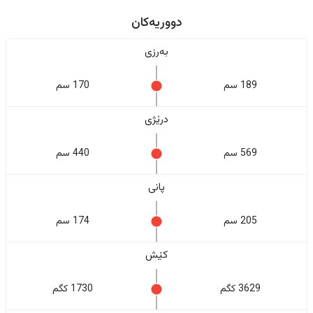
دووریەکان
بەرزی
189 سم
170 سم
درێژی
569 سم
440 سم
پانی
205 سم
174 سم
کێش
3629 کگم
1730 کگم