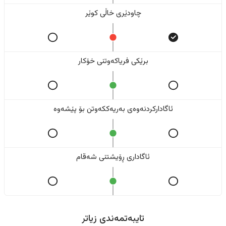
چاودێری خاڵی کوێر
برێکی فریاکەوتنی خۆکار
ئاگادارکردنەوەی بەریەککەوتن بۆ پێشەوە
ئاگاداری ڕۆیشتنی شەقام
تایبەتمەندی زیاتر