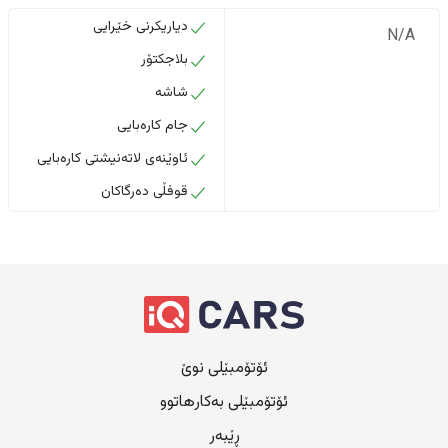
دیاریکرنی خێرایی
N/A
بلاجکتۆر
شاشە
جام کارەبایی
ئاوێنەی لاتەنیشتی کارەبایی
قوفڵی دەرگاکان
ئۆتۆمبێلی نوێ
ئۆتۆمبێلی بەکارهاتوو
ڕێبەر