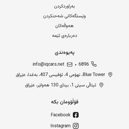
بەراوردکردن
وێستگەکانی شەحنکردن
هەواڵەکان
دەربارەی ئێمە
پەیوەندی
info@iqcars.net
6896
Blue Tower، نهۆمی 4، ئۆفیسی 407، بەغدا، عێراق
ئیتاڵی سیتی 1، بینای 130 هەولێر، عێراق
فۆڵۆومان بکە
Facebook
Instagram