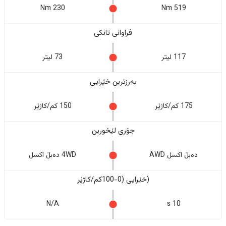
230 Nm
519 Nm
فراوانی تانکی
117 لیتر
73 لیتر
بەرزترین خێرایی
175 کم/کاژێر
150 کم/کاژێر
جۆری لێخورین
دەبڵ اکسل AWD
4WD دەبڵ اکسل
(خێرایی (0-100کم/کاژێر
N/A
10 s