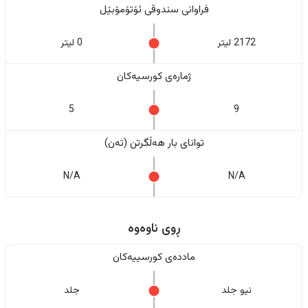
فراوانی سندوقی ئۆتۆمۆبێل
2172 لیتر
0 لیتر
ژمارەی کورسیەکان
5
9
تواناى بار هەڵگرتن (تەن)
N/A
N/A
ڕوی ناوەوە
ماددەی کورسییەکان
نیو جلد
جلد