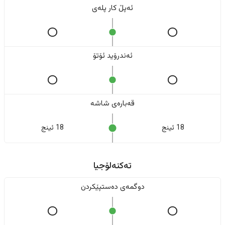
ئەپڵ کار پلەی
ئەندرۆید ئۆتۆ
قەبارەی شاشە
18 ئینج
18 ئینج
تەکنەلۆجیا
دوگمەی دەستپێکردن