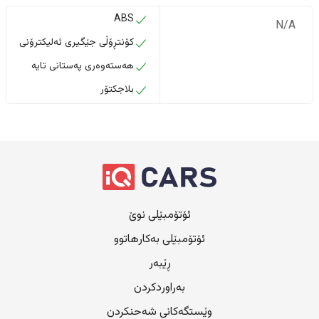
ABS
N/A
کۆنتڕۆڵی جێگیری ئەلیکترۆنی
هەستەوەری پەستانی تایە
بلاجکتۆر
ئۆتۆمبێلی نوێ
ئۆتۆمبێلی بەکارهاتوو
ڕێبەر
بەراوردکردن
وێستگەکانی شەحنکردن