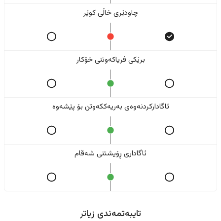
چاودێری خاڵی کوێر
برێکی فریاکەوتنی خۆکار
ئاگادارکردنەوەی بەریەککەوتن بۆ پێشەوە
ئاگاداری ڕۆیشتنی شەقام
تایبەتمەندی زیاتر