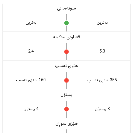
سوتەمەنی
بەنزین
بەنزین
قەبارەی مەکینە
2.4
5.3
هێزی ئەسپ
355 هێزی ئەسپ
160 هێزی ئەسپ
پستۆن
8 پستۆن
4 پستۆن
هێزی سوڕان