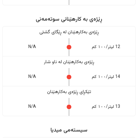
ڕێژەى به کارهێنانی سوتەمەنی
ڕێژەى بەکارهێنان له ڕێگای گشتی
12 لیتر/١٠٠ کم
N/A
ڕێژەى بەکارهێنان له ناو شار
14 لیتر/١٠٠ کم
N/A
تێکڕای ڕێژەى بەکارهێنان
13 لیتر/١٠٠ کم
N/A
سیستەمی میدیا