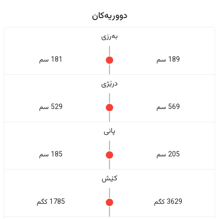
دووریەکان
بەرزی
189 سم
181 سم
درێژی
569 سم
529 سم
پانی
205 سم
185 سم
کێش
3629 کگم
1785 کگم