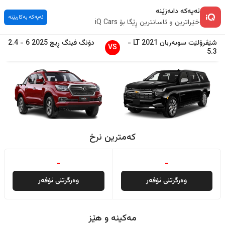
ئەپەکە دابەزێنە
ئەپەکە بەکاربێنە
خێراترین و ئاسانترین ڕێگا بۆ iQ Cars
شێڤرۆلێت
سوبەربان
2021
LT
-
دۆنگ فینگ
ڕیچ
2025
6
-
2.4
VS
5.3
کەمترین نرخ
-
-
وەرگرتنی ئۆفەر
وەرگرتنی ئۆفەر
مەکینە و هێز