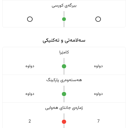
بیرگەی کورسی
سەلامەتی و تەکنیکی
کامێرا
دواوە
دواوە
هەستەوەری پارکینگ
دواوە
دواوە
ژمارەی جانتای هەوایی
2
7