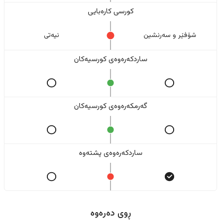
کورسی کارەبایی
شۆفێر و سەرنشین
نیەتی
ساردکەرەوەی کورسیەکان
گەرمکەرەوەی کورسیەکان
ساردکەرەوەی پشتەوە
ڕوی دەرەوە