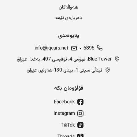
هەواڵەکان
دەربارەی ئێمە
پەیوەندی
info@iqcars.net
6896
Blue Tower، نهۆمی 4، ئۆفیسی 407، بەغدا، عێراق
ئیتاڵی سیتی 1، بینای 130 هەولێر، عێراق
فۆڵۆومان بکە
Facebook
Instagram
TikTok