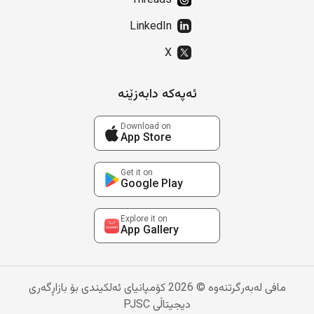
Threads
LinkedIn
X
ئەپەکە دابەزێنە
Download on
App Store
Get it on
Google Play
Explore it on
App Gallery
مافی لەبەرگرتنەوە © 2026 کۆمپانیای ئەلکیندی بۆ بازاڕگەری
دیجیتاڵی PJSC