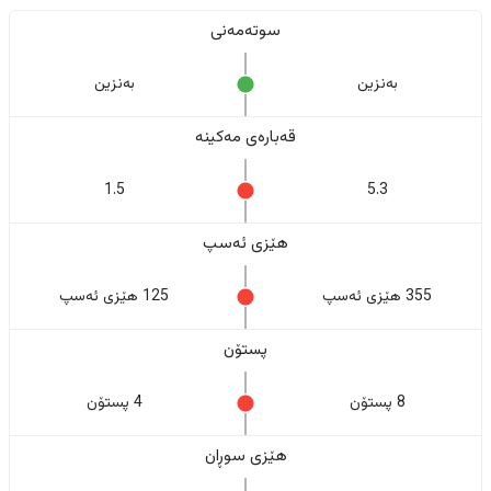
سوتەمەنی
بەنزین
بەنزین
قەبارەی مەکینە
1.5
5.3
هێزی ئەسپ
355 هێزی ئەسپ
125 هێزی ئەسپ
پستۆن
8 پستۆن
4 پستۆن
هێزی سوڕان