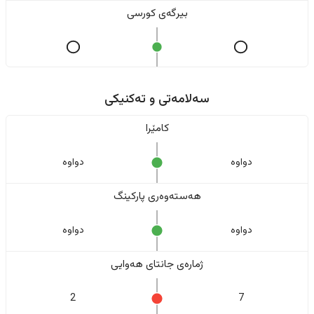
بیرگەی کورسی
سەلامەتی و تەکنیکی
کامێرا
دواوە
دواوە
هەستەوەری پارکینگ
دواوە
دواوە
ژمارەی جانتای هەوایی
2
7