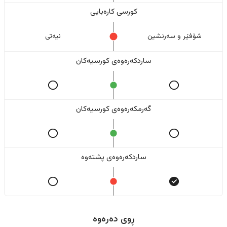
کورسی کارەبایی
شۆفێر و سەرنشین
نیەتی
ساردکەرەوەی کورسیەکان
گەرمکەرەوەی کورسیەکان
ساردکەرەوەی پشتەوە
ڕوی دەرەوە