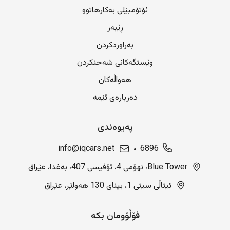
ئۆتۆمبێلی بەکارهاتوو
ڕێبەر
بەراوردکردن
وێستگەکانی شەحنکردن
هەواڵەکان
دەربارەی ئێمە
پەیوەندی
info@iqcars.net
6896
Blue Tower، نهۆمی 4، ئۆفیسی 407، بەغدا، عێراق
ئیتاڵی سیتی 1، بینای 130 هەولێر، عێراق
فۆڵۆومان بکە