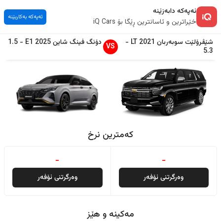
ئەپەکە دابەزێنە
ئەپەکە بەکاربێنە
خێراترین و ئاسانترین ڕێگا بۆ iQ Cars
شێڤرۆلێت
سوبەربان
2021
LT
-
دۆنگ فینگ
شاین
2025
E1
-
1.5
VS
5.3
کەمترین نرخ
-
-
وەرگرتنی ئۆفەر
وەرگرتنی ئۆفەر
مەکینە و هێز