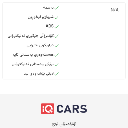
بەسمە
N/A
شێوازی لێخوڕین
ABS
کۆنتڕۆڵی جێگیری ئەلیکترۆنی
دیاریکرنی خێرایی
هەستەوەری پەستانی تایە
برێکی وەستانی ئەلیکترۆنی
لایتی پێشەوەی لید
ئۆتۆمبێلی نوێ