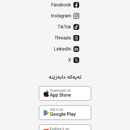
Facebook
Instagram
TikTok
Threads
LinkedIn
X
ئەپەکە دابەزێنە
Download on
App Store
Get it on
Google Play
Explore it on