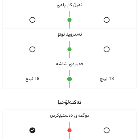
ئەپڵ کار پلەی
ئەندرۆید ئۆتۆ
قەبارەی شاشە
18 ئینج
18 ئینج
تەکنەلۆجیا
دوگمەی دەستپێکردن