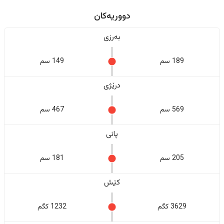
دووریەکان
بەرزی
189 سم
149 سم
درێژی
569 سم
467 سم
پانی
205 سم
181 سم
کێش
3629 کگم
1232 کگم