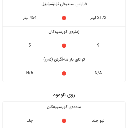
فراوانی سندوقی ئۆتۆمۆبێل
2172 لیتر
454 لیتر
ژمارەی کورسیەکان
5
9
تواناى بار هەڵگرتن (تەن)
N/A
N/A
ڕوی ناوەوە
ماددەی کورسییەکان
نیو جلد
جلد