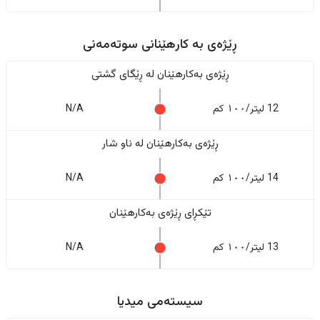
ڕێژەى به کارهێنانی سوتەمەنی
ڕێژەى بەکارهێنان له ڕێگای گشتی
12 لیتر/١٠٠ کم
N/A
ڕێژەى بەکارهێنان له ناو شار
14 لیتر/١٠٠ کم
N/A
تێکڕای ڕێژەى بەکارهێنان
13 لیتر/١٠٠ کم
N/A
سیستەمی میدیا