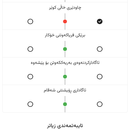
چاودێری خاڵی کوێر
برێکی فریاکەوتنی خۆکار
ئاگادارکردنەوەی بەریەککەوتن بۆ پێشەوە
ئاگاداری ڕۆیشتنی شەقام
تایبەتمەندی زیاتر