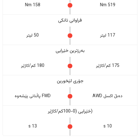
158 Nm
519 Nm
فراوانی تانکی
117 لیتر
50 لیتر
بەرزترین خێرایی
175 کم/کاژێر
180 کم/کاژێر
جۆری لێخورین
دەبڵ اکسل AWD
FWD پاڵنانی پێشەوە
(خێرایی (0-100کم/کاژێر
13 s
10 s