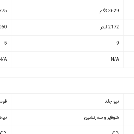
3629 کگم
1775 ک
2172 لیتر
1060 ل
5
9
N/A
N/A
نیو جلد
قوم
شۆفێر و سەرنشین
نیەت