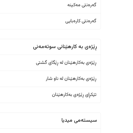
گەرەنتی مەکینە
گەرەنتی کارەبایی
ڕێژەى به کارهێنانی سوتەمەنی
ڕێژەى بەکارهێنان له ڕێگای گشتی
ڕێژەى بەکارهێنان له ناو شار
تێکڕای ڕێژەى بەکارهێنان
سیستەمی میدیا