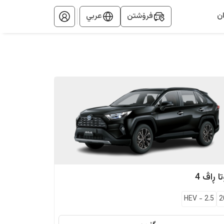
ن
فرۆشتن
عربي
ا
ڕاڤ 4
HEV
-
2.5
2