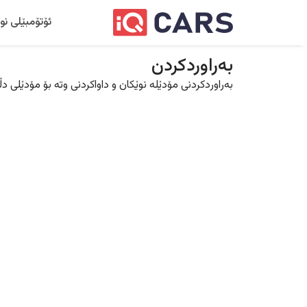
ئۆتۆمبێلی نو
بەراوردکردن
بەراوردکردنی مۆدێلە نوێکان و داواکردنی وتە بۆ مۆدێلی