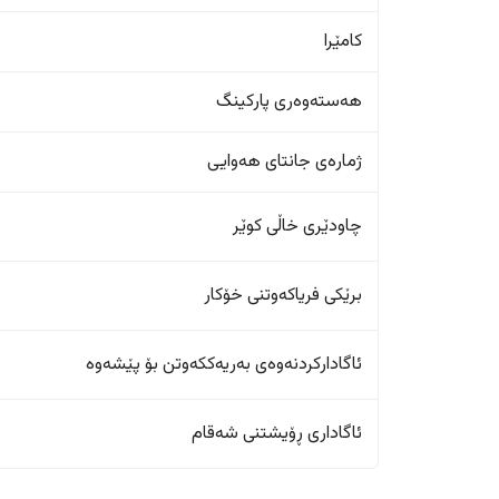
کامێرا
هەستەوەری پارکینگ
ژمارەی جانتای هەوایی
چاودێری خاڵی کوێر
برێکی فریاکەوتنی خۆکار
ئاگادارکردنەوەی بەریەککەوتن بۆ پێشەوە
ئاگاداری ڕۆیشتنی شەقام