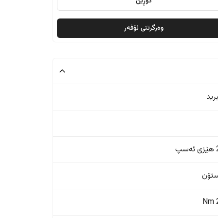
گۆڕین
وەرگرتنی ئۆفەر
رید
پ