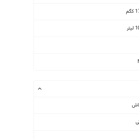
گم
یتر
اش
ی