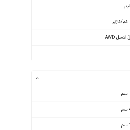
ر
اکسل AWD