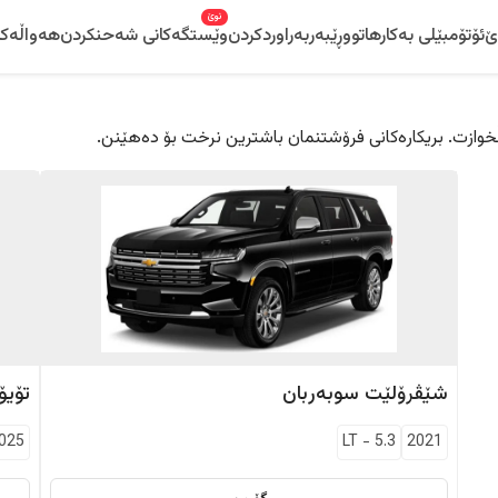
نوێ
ێ
ئۆتۆمبێلی بەکارهاتوو
ڕێبەر
بەراوردکردن
وێستگەکانی شەحنکردن
هەواڵەکا
 دڵخوازت. بریکارەکانی فرۆشتنمان باشترین نرخت بۆ دەهێنن.
شێڤرۆلێت
سوبەربان
تۆیۆت
025
LT
-
5.3
2021