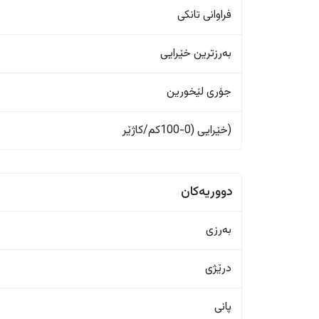
فراوانی تانکی
بەرزترین خێرایی
جۆری لێخورین
(خێرایی (0-100کم/کاژێر
دووریەکان
بەرزی
درێژی
پانی