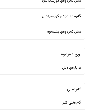
ساردکەرەوەی کورسیەکان
گەرمکەرەوەی کورسیەکان
ساردکەرەوەی پشتەوە
ڕوی دەرەوە
قەبارەی ویل
گەرەنتی
گەرەنتی گێڕ