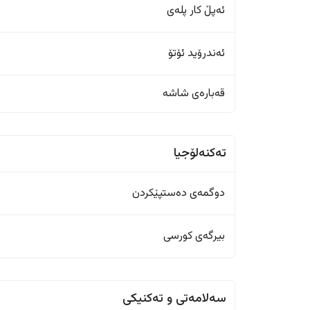
ئەپڵ کار پلەی
ئەندرۆید ئۆتۆ
قەبارەی شاشە
تەکنەلۆجیا
دوگمەی دەستپێکردن
بیرگەی کورسی
سەلامەتی و تەکنیکی