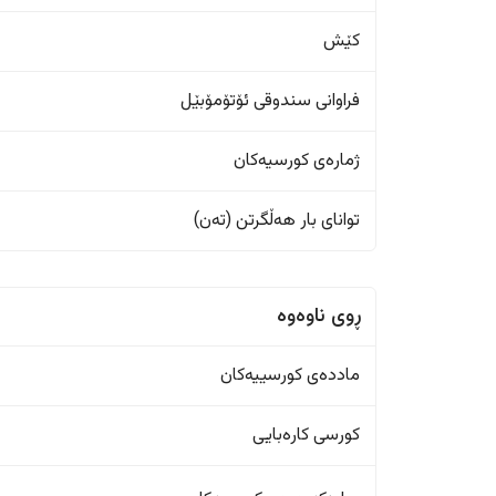
کێش
فراوانی سندوقی ئۆتۆمۆبێل
ژمارەی کورسیەکان
تواناى بار هەڵگرتن (تەن)
ڕوی ناوەوە
ماددەی کورسییەکان
کورسی کارەبایی