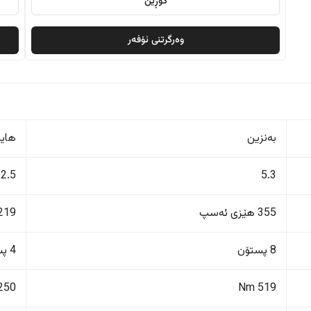
گۆڕین
وەرگرتنی ئۆفەر
بەنزین
هایب
2.5
5.3
355 هێزی ئەسپ
219 هێزی ئەس
8 پستۆن
4 پستۆن
250 Nm
519 Nm