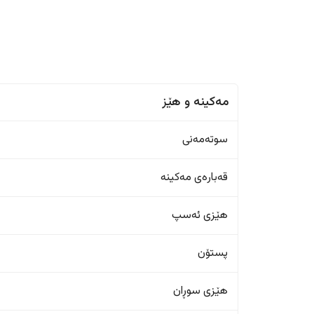
مەکینە و هێز
سوتەمەنی
قەبارەی مەکینە
هێزی ئەسپ
پستۆن
هێزی سوڕان