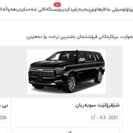
نوێ
ێ
ئۆتۆمبێلی بەکارهاتوو
ڕێبەر
بەراوردکردن
وێستگەکانی شەحنکردن
هەواڵەکا
 دڵخوازت. بریکارەکانی فرۆشتنمان باشترین نرخت بۆ دەهێنن.
شێڤرۆلێت
سوبەربان
بی و
026
LT
-
5.3
2021