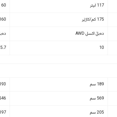
117 لیتر
60 لیتر
175 کم/کاژێر
160 کم/کاژێ
دەبڵ اکسل AWD
دەبڵ 
5.7
10
189 سم
193 سم
569 سم
546 سم
205 سم
197 سم