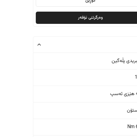
گۆڕین
وەرگرتنی ئۆفەر
ریدی پڵەگین
پ