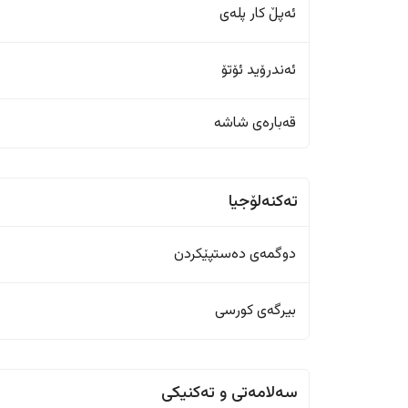
ئەپڵ کار پلەی
ئەندرۆید ئۆتۆ
قەبارەی شاشە
تەکنەلۆجیا
دوگمەی دەستپێکردن
بیرگەی کورسی
سەلامەتی و تەکنیکی