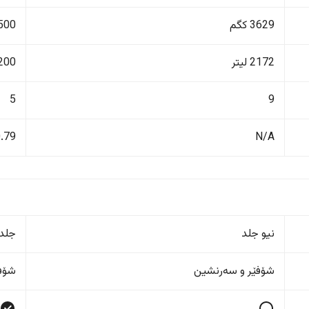
3629 کگم
3500 ک
2172 لیتر
1200 ل
5
9
0.79
N/A
نیو جلد
جلد
شۆفێر و سەرنشین
شۆفێ