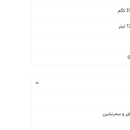
گم
یتر
ر و سەرنشین