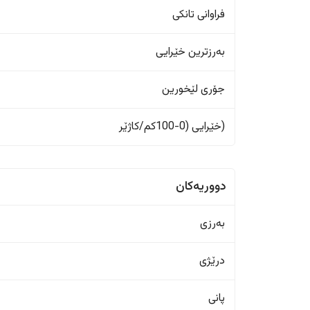
فراوانی تانکی
بەرزترین خێرایی
جۆری لێخورین
(خێرایی (0-100کم/کاژێر
دووریەکان
بەرزی
درێژی
پانی