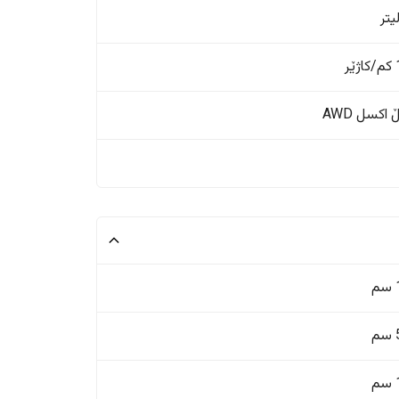
ر
اکسل AWD