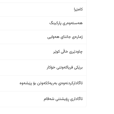
کامێرا
هەستەوەری پارکینگ
ژمارەی جانتای هەوایی
چاودێری خاڵی کوێر
برێکی فریاکەوتنی خۆکار
ئاگادارکردنەوەی بەریەککەوتن بۆ پێشەوە
ئاگاداری ڕۆیشتنی شەقام