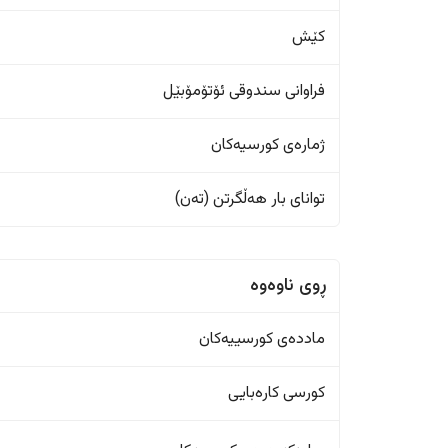
کێش
فراوانی سندوقی ئۆتۆمۆبێل
ژمارەی کورسیەکان
تواناى بار هەڵگرتن (تەن)
ڕوی ناوەوە
ماددەی کورسییەکان
کورسی کارەبایی