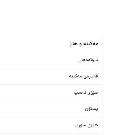
مەکینە و هێز
سوتەمەنی
قەبارەی مەکینە
هێزی ئەسپ
پستۆن
هێزی سوڕان