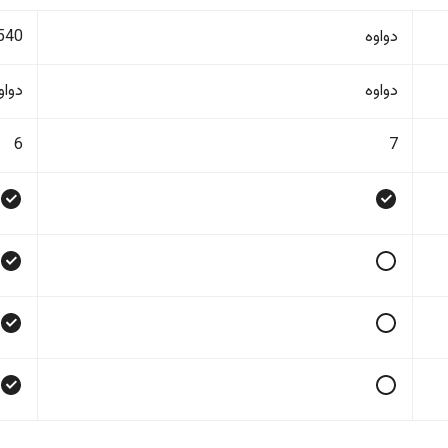
دواوە
540
دواوە
دواو
6
7