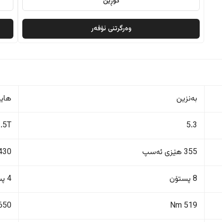
گۆڕین
وەرگرتنی ئۆفەر
بەنزین
هایب
1.5T
5.3
355 هێزی ئەسپ
430 هێزی ئەس
8 پستۆن
4 پستۆن
650 Nm
519 Nm