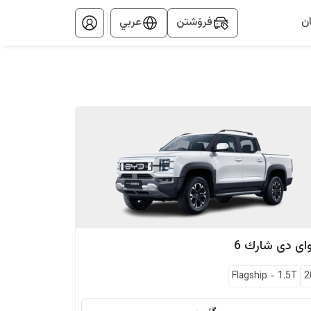
ن
فرۆشتن
عربي
ای دی
شارك 6
Flagship
-
1.5T
2