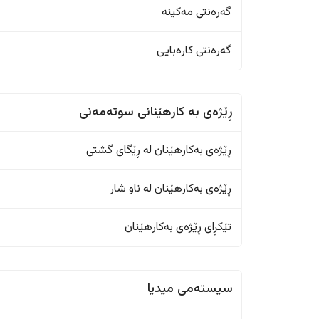
گەرەنتی مەکینە
گەرەنتی کارەبایی
ڕێژەى به کارهێنانی سوتەمەنی
ڕێژەى بەکارهێنان له ڕێگای گشتی
ڕێژەى بەکارهێنان له ناو شار
تێکڕای ڕێژەى بەکارهێنان
سیستەمی میدیا