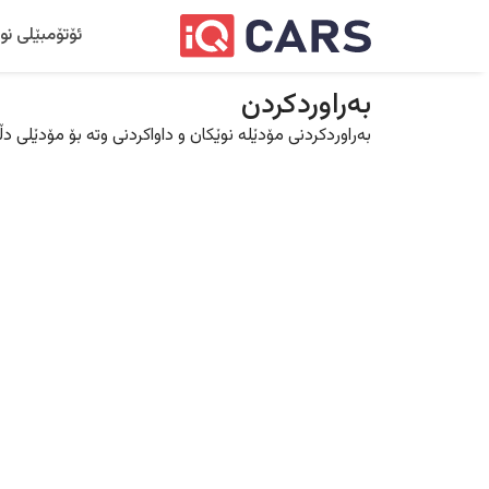
ئۆتۆمبێلی نو
بەراوردکردن
بەراوردکردنی مۆدێلە نوێکان و داواکردنی وتە بۆ مۆدێلی