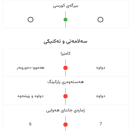
بیرگەی کورسی
سەلامەتی و تەکنیکی
کامێرا
دواوە
هەموو-دەوروبەر
هەستەوەری پارکینگ
دواوە
دواوە و پێشەوە
ژمارەی جانتای هەوایی
6
7