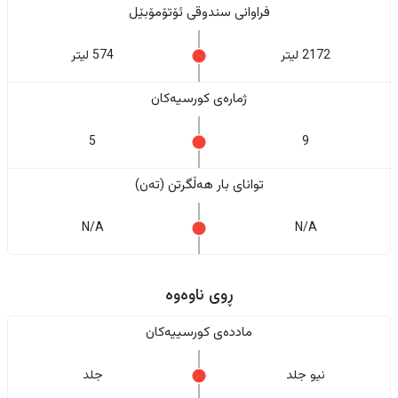
فراوانی سندوقی ئۆتۆمۆبێل
2172 لیتر
574 لیتر
ژمارەی کورسیەکان
5
9
تواناى بار هەڵگرتن (تەن)
N/A
N/A
ڕوی ناوەوە
ماددەی کورسییەکان
نیو جلد
جلد