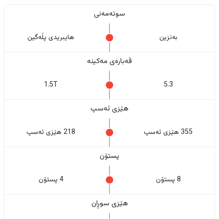
سوتەمەنی
بەنزین
هایبریدی پڵەگین
قەبارەی مەکینە
1.5T
5.3
هێزی ئەسپ
355 هێزی ئەسپ
218 هێزی ئەسپ
پستۆن
8 پستۆن
4 پستۆن
هێزی سوڕان