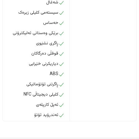
شەغال
سیستەمی کلیلی زیرەک
حەساس
برێکی وەستانی ئەلیکترۆنی
ڕاگری نشێوی
قوفڵی دەرگاکان
دیاریکرنی خێرایی
ABS
ڕاگرتنی ئۆتۆماتیکی
کلیلی دیجیتاڵی NFC
ئەپڵ کارپلەی
ئەندرۆید ئۆتۆ