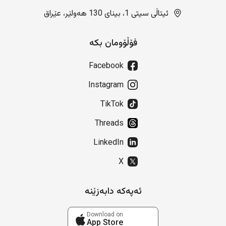
ئیتاڵی سیتی 1، بینای 130 هەولێر، عێراق
فۆڵۆومان بکە
Facebook
Instagram
TikTok
Threads
LinkedIn
X
ئەپەکە دابەزێنە
Download on
App Store