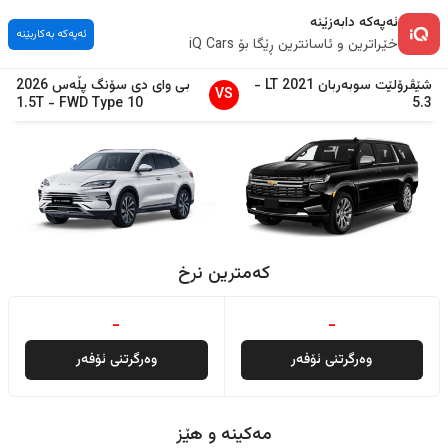
ئەپەکە دابەزێنە
ئەپەکە بەکاربێنە
خێراترین و ئاسانترین ڕێگا بۆ iQ Cars
شێڤرۆلێت
سوبەربان
2021
LT
-
بی وای دی
سۆنگ پڵەس
2026
VS
1.5T
-
FWD Type 10
5.3
کەمترین نرخ
-
-
وەرگرتنی ئۆفەر
وەرگرتنی ئۆفەر
مەکینە و هێز