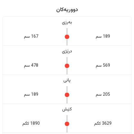
دووریەکان
بەرزی
189 سم
167 سم
درێژی
569 سم
478 سم
پانی
205 سم
189 سم
کێش
3629 کگم
1890 کگم