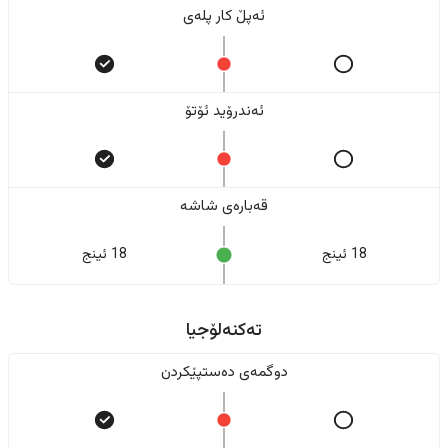
ئەپڵ کار پلەی
ئەندرۆید ئۆتۆ
قەبارەی شاشە
18 ئینج
18 ئینج
تەکنەلۆجیا
دوگمەی دەستپێکردن