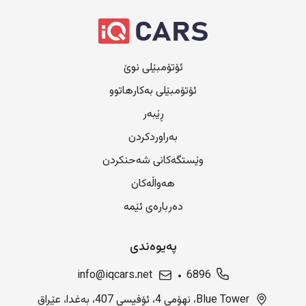
ئۆتۆمبێلی نوێ
ئۆتۆمبێلی بەکارهاتوو
ڕێبەر
بەراوردکردن
وێستگەکانی شەحنکردن
هەواڵەکان
دەربارەی ئێمە
پەیوەندی
info@iqcars.net
6896
Blue Tower، نهۆمی 4، ئۆفیسی 407، بەغدا، عێراق