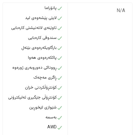
پانۆراما
N/A
لایتی پێشەوەی لید
ئاوێنەی لاتەنیشتی کارەبایی
سندوقی کارەبایی
بارگاویکەرەوەی بێتەل
پاککەرەوەی هەوا
ڕووناکی دەوروبەری ژورەوە
ڕاگری مەچەک
کۆنتڕۆڵکردنی خزان
کۆنتڕۆڵی جێگیری ئەلیکترۆنی
شێوازی لێخوڕین
بەسمە
AWD