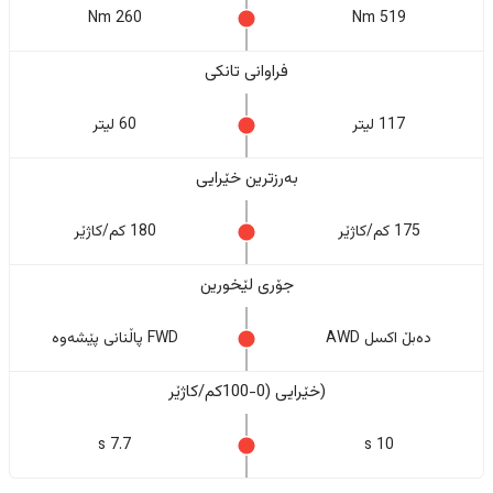
260 Nm
519 Nm
فراوانی تانکی
117 لیتر
60 لیتر
بەرزترین خێرایی
175 کم/کاژێر
180 کم/کاژێر
جۆری لێخورین
دەبڵ اکسل AWD
FWD پاڵنانی پێشەوە
(خێرایی (0-100کم/کاژێر
7.7 s
10 s