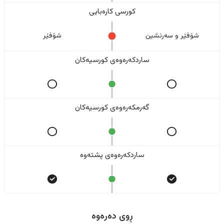
کورسی کارەبایی
شۆفێر و سەرنشین
شۆفێر
ساردکەرەوەی کورسیەکان
گەرمکەرەوەی کورسیەکان
ساردکەرەوەی پشتەوە
ڕوی دەرەوە