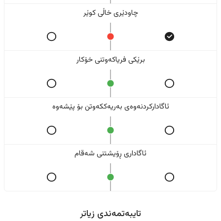
چاودێری خاڵی کوێر
برێکی فریاکەوتنی خۆکار
ئاگادارکردنەوەی بەریەککەوتن بۆ پێشەوە
ئاگاداری ڕۆیشتنی شەقام
تایبەتمەندی زیاتر