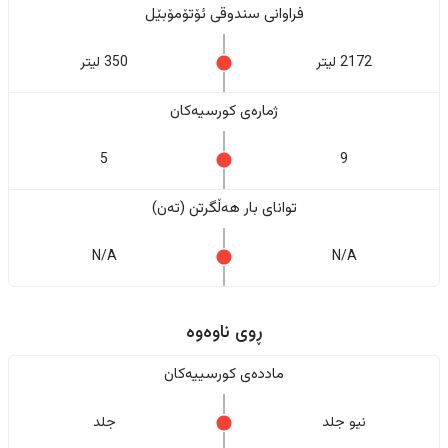
فراوانی سندوقی ئۆتۆمۆبێل
2172 لیتر
350 لیتر
ژمارەی کورسیەکان
5
9
تواناى بار هەڵگرتن (تەن)
N/A
N/A
ڕوی ناوەوە
ماددەی کورسییەکان
نیو جلد
جلد