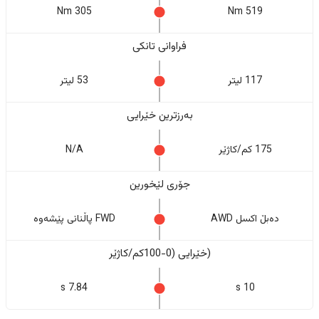
305 Nm
519 Nm
فراوانی تانکی
117 لیتر
53 لیتر
بەرزترین خێرایی
175 کم/کاژێر
N/A
جۆری لێخورین
دەبڵ اکسل AWD
FWD پاڵنانی پێشەوە
(خێرایی (0-100کم/کاژێر
7.84 s
10 s