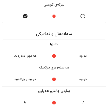
بیرگەی کورسی
سەلامەتی و تەکنیکی
کامێرا
دواوە
هەموو-دەوروبەر
هەستەوەری پارکینگ
دواوە
دواوە و پێشەوە
ژمارەی جانتای هەوایی
6
7