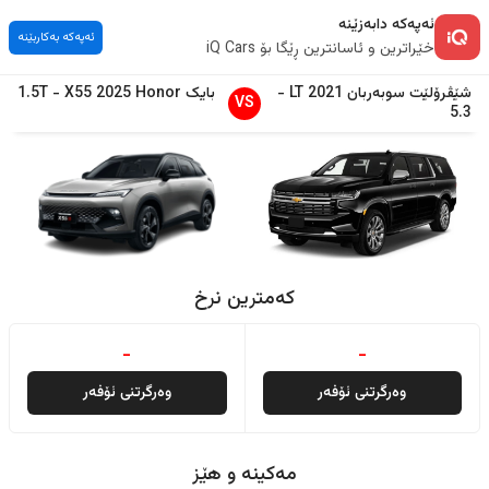
ئەپەکە دابەزێنە
ئەپەکە بەکاربێنە
خێراترین و ئاسانترین ڕێگا بۆ iQ Cars
شێڤرۆلێت
سوبەربان
2021
LT
-
بایک
Honor
2025
X55
-
1.5T
VS
5.3
کەمترین نرخ
-
-
وەرگرتنی ئۆفەر
وەرگرتنی ئۆفەر
مەکینە و هێز