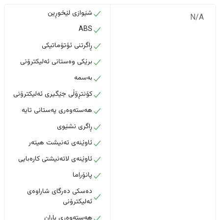
شێوازی لێخوڕین
N/A
ABS
ڕاگرتنی ئۆتۆماتیکی
برێکی وەستانی ئەلیکترۆنی
بەسمە
کۆنتڕۆڵی جێگیری ئەلیکترۆنی
هەستەوەری پەستانی تایە
ڕاگری نشێوی
ئاوێنەی تەنیشت هیتەر
ئاوێنەی لاتەنیشتی کارەبایی
پانۆراما
دەسکی دەرگای شاراوەی
ئەلیکترۆنی
هەستەوەری باران