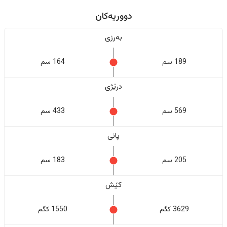
دووریەکان
بەرزی
189 سم
164 سم
درێژی
569 سم
433 سم
پانی
205 سم
183 سم
کێش
3629 کگم
1550 کگم