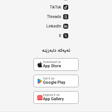
TikTok
Threads
LinkedIn
X
ئەپەکە دابەزێنە
Download on
App Store
Get it on
Google Play
Explore it on
App Gallery