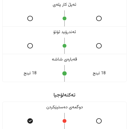
ئەپڵ کار پلەی
ئەندرۆید ئۆتۆ
قەبارەی شاشە
18 ئینج
18 ئینج
تەکنەلۆجیا
دوگمەی دەستپێکردن