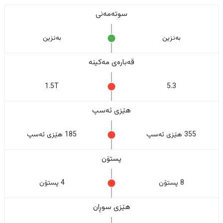
سوتەمەنی
بەنزین
بەنزین
قەبارەی مەکینە
1.5T
5.3
هێزی ئەسپ
355 هێزی ئەسپ
185 هێزی ئەسپ
پستۆن
8 پستۆن
4 پستۆن
هێزی سوڕان