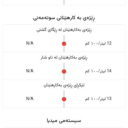
ڕێژەى به کارهێنانی سوتەمەنی
ڕێژەى بەکارهێنان له ڕێگای گشتی
12 لیتر/١٠٠ کم
N/A
ڕێژەى بەکارهێنان له ناو شار
14 لیتر/١٠٠ کم
N/A
تێکڕای ڕێژەى بەکارهێنان
13 لیتر/١٠٠ کم
N/A
سیستەمی میدیا