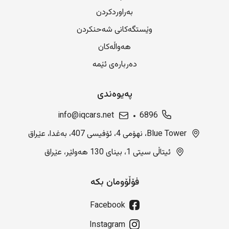
بەراوردکردن
وێستگەکانی شەحنکردن
هەواڵەکان
دەربارەی ئێمە
پەیوەندی
info@iqcars.net
6896
Blue Tower، نهۆمی 4، ئۆفیسی 407، بەغدا، عێراق
ئیتاڵی سیتی 1، بینای 130 هەولێر، عێراق
فۆڵۆومان بکە
Facebook
Instagram