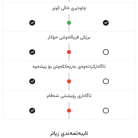
چاودێری خاڵی کوێر
برێکی فریاکەوتنی خۆکار
ئاگادارکردنەوەی بەریەککەوتن بۆ پێشەوە
ئاگاداری ڕۆیشتنی شەقام
تایبەتمەندی زیاتر