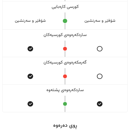
کورسی کارەبایی
شۆفێر و سەرنشین
شۆفێر و سەرنشین
ساردکەرەوەی کورسیەکان
گەرمکەرەوەی کورسیەکان
ساردکەرەوەی پشتەوە
ڕوی دەرەوە