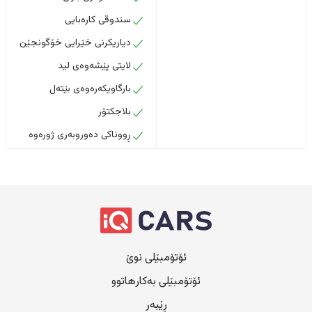
سندوقی کارەبایی
دیاریکرنی خێرایی خۆگونجێن
لایتی پێشەوەی لید
بارگاویکەرەوەی بێتەل
بلاجکتۆر
ڕووناکی دەوروبەری ژورەوە
ئۆتۆمبێلی نوێ
ئۆتۆمبێلی بەکارهاتوو
ڕێبەر