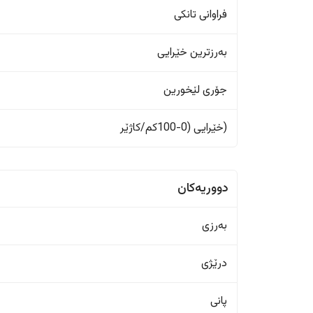
فراوانی تانکی
بەرزترین خێرایی
جۆری لێخورین
(خێرایی (0-100کم/کاژێر
دووریەکان
بەرزی
درێژی
پانی