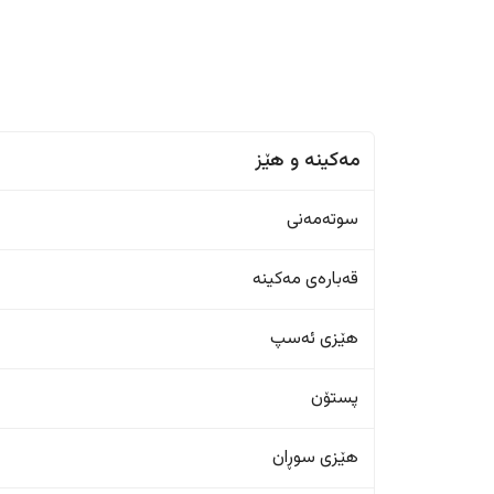
مەکینە و هێز
سوتەمەنی
قەبارەی مەکینە
هێزی ئەسپ
پستۆن
هێزی سوڕان