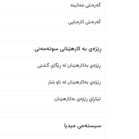
گەرەنتی مەکینە
گەرەنتی کارەبایی
ڕێژەى به کارهێنانی سوتەمەنی
ڕێژەى بەکارهێنان له ڕێگای گشتی
ڕێژەى بەکارهێنان له ناو شار
تێکڕای ڕێژەى بەکارهێنان
سیستەمی میدیا