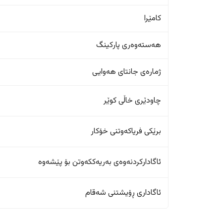
کامێرا
هەستەوەری پارکینگ
ژمارەی جانتای هەوایی
چاودێری خاڵی کوێر
برێکی فریاکەوتنی خۆکار
ئاگادارکردنەوەی بەریەککەوتن بۆ پێشەوە
ئاگاداری ڕۆیشتنی شەقام