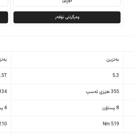
گۆڕین
وەرگرتنی ئۆفەر
بەنزین
بەنز
1.5T
5.3
355 هێزی ئەسپ
134 هێزی ئەس
8 پستۆن
4 پستۆن
210 Nm
519 Nm