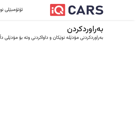
ئۆتۆمبێلی نو
بەراوردکردن
بەراوردکردنی مۆدێلە نوێکان و داواکردنی وتە بۆ مۆدێلی