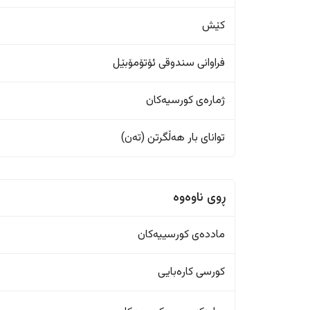
کێش
فراوانی سندوقی ئۆتۆمۆبێل
ژمارەی کورسیەکان
تواناى بار هەڵگرتن (تەن)
ڕوی ناوەوە
ماددەی کورسییەکان
کورسی کارەبایی