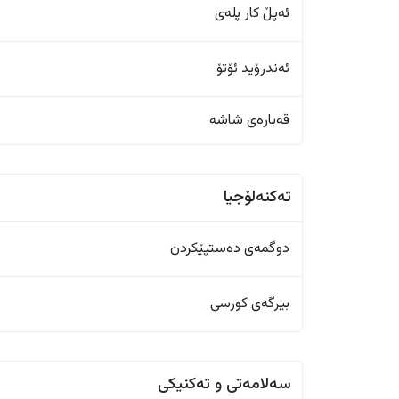
ئەپڵ کار پلەی
ئەندرۆید ئۆتۆ
قەبارەی شاشە
تەکنەلۆجیا
دوگمەی دەستپێکردن
بیرگەی کورسی
سەلامەتی و تەکنیکی