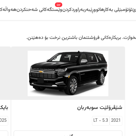
نوێ
ێ
ئۆتۆمبێلی بەکارهاتوو
ڕێبەر
بەراوردکردن
وێستگەکانی شەحنکردن
هەواڵەکا
 دڵخوازت. بریکارەکانی فرۆشتنمان باشترین نرخت بۆ دەهێنن.
شێڤرۆلێت
سوبەربان
بایک
025
LT
-
5.3
2021