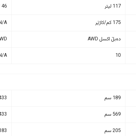
117 لیتر
46 لیتر
175 کم/کاژێر
N/A
دەبڵ اکسل AWD
FWD پاڵنانی پ
N/A
10
189 سم
433 سم
569 سم
433 سم
205 سم
183 سم