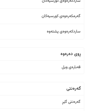
ساردکەرەوەی کورسیەکان
گەرمکەرەوەی کورسیەکان
ساردکەرەوەی پشتەوە
ڕوی دەرەوە
قەبارەی ویل
گەرەنتی
گەرەنتی گێڕ