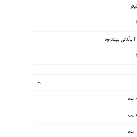
ێشەوە