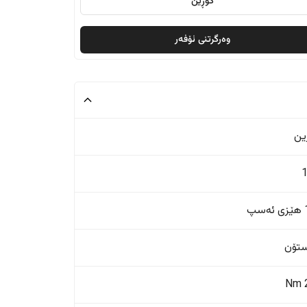
گۆڕین
وەرگرتنی ئۆفەر
ین
پ