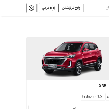
ن
فرۆشتن
عربي
X35
Fashion
-
1.5T
2