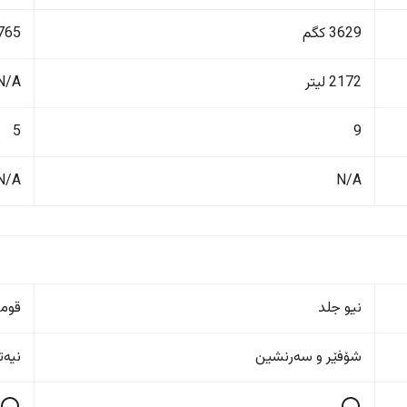
3629 کگم
1765 ک
2172 لیتر
N/A
5
9
N/A
N/A
نیو جلد
قوم
شۆفێر و سەرنشین
نیەت