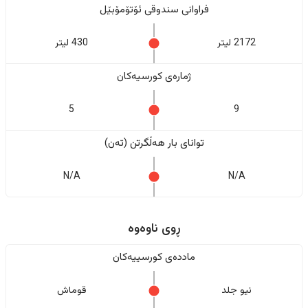
فراوانی سندوقی ئۆتۆمۆبێل
2172 لیتر
430 لیتر
ژمارەی کورسیەکان
5
9
تواناى بار هەڵگرتن (تەن)
N/A
N/A
ڕوی ناوەوە
ماددەی کورسییەکان
نیو جلد
قوماش