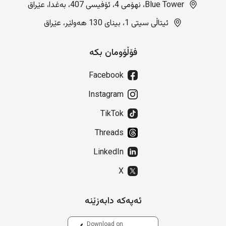
Blue Tower، نهۆمی 4، ئۆفیسی 407، بەغدا، عێراق
ئیتاڵی سیتی 1، بینای 130 هەولێر، عێراق
فۆڵۆومان بکە
Facebook
Instagram
TikTok
Threads
LinkedIn
X
ئەپەکە دابەزێنە
Download on