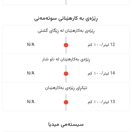
ڕێژەى به کارهێنانی سوتەمەنی
ڕێژەى بەکارهێنان له ڕێگای گشتی
12 لیتر/١٠٠ کم
N/A
ڕێژەى بەکارهێنان له ناو شار
14 لیتر/١٠٠ کم
N/A
تێکڕای ڕێژەى بەکارهێنان
13 لیتر/١٠٠ کم
N/A
سیستەمی میدیا