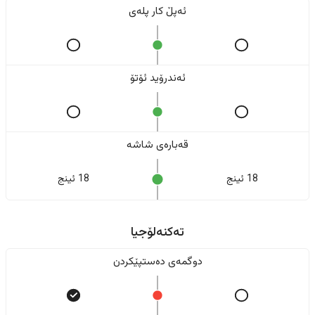
ئەپڵ کار پلەی
ئەندرۆید ئۆتۆ
قەبارەی شاشە
18 ئینج
18 ئینج
تەکنەلۆجیا
دوگمەی دەستپێکردن