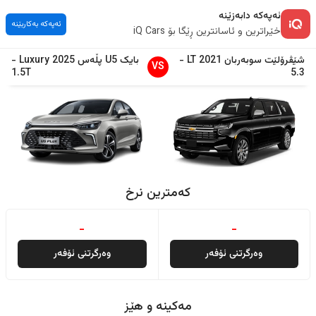
ئەپەکە دابەزێنە
ئەپەکە بەکاربێنە
خێراترین و ئاسانترین ڕێگا بۆ iQ Cars
شێڤرۆلێت
سوبەربان
2021
LT
-
بایک
U5 پڵەس
2025
Luxury
-
VS
1.5T
5.3
کەمترین نرخ
-
-
وەرگرتنی ئۆفەر
وەرگرتنی ئۆفەر
مەکینە و هێز