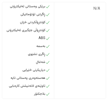
برێکی وەستانی ئەلیکترۆنی
N/A
ڕاگرتنی ئۆتۆماتیکی
کۆنتڕۆڵکردنی خزان
کۆنتڕۆڵی جێگیری ئەلیکترۆنی
ABS
بەسمە
ڕاگری نشێوی
شەغال
دیاریکرنی خێرایی
هەستەوەری پەستانی تایە
ئاوێنەی لاتەنیشتی کارەبایی
بلاجکتۆر