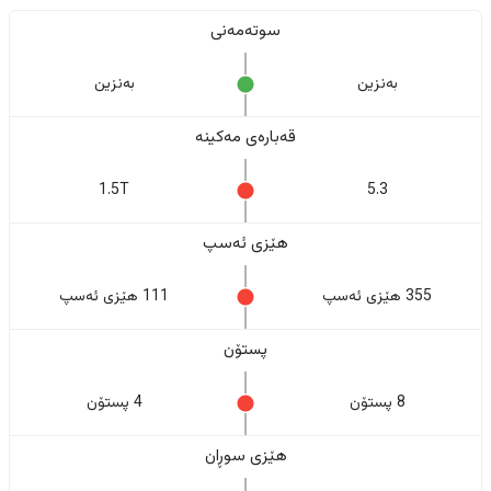
سوتەمەنی
بەنزین
بەنزین
قەبارەی مەکینە
1.5T
5.3
هێزی ئەسپ
355 هێزی ئەسپ
111 هێزی ئەسپ
پستۆن
8 پستۆن
4 پستۆن
هێزی سوڕان