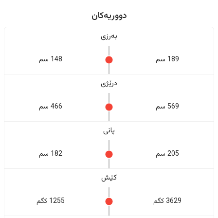
دووریەکان
بەرزی
189 سم
148 سم
درێژی
569 سم
466 سم
پانی
205 سم
182 سم
کێش
3629 کگم
1255 کگم