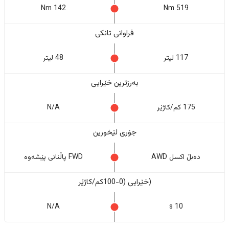
142 Nm
519 Nm
فراوانی تانکی
117 لیتر
48 لیتر
بەرزترین خێرایی
175 کم/کاژێر
N/A
جۆری لێخورین
دەبڵ اکسل AWD
FWD پاڵنانی پێشەوە
(خێرایی (0-100کم/کاژێر
N/A
10 s