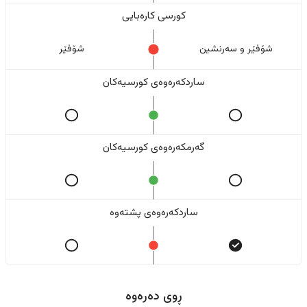
کورسی کارەبایی
شۆفێر و سەرنشین
شۆفێر
ساردکەرەوەی کورسیەکان
گەرمکەرەوەی کورسیەکان
ساردکەرەوەی پشتەوە
ڕوی دەرەوە