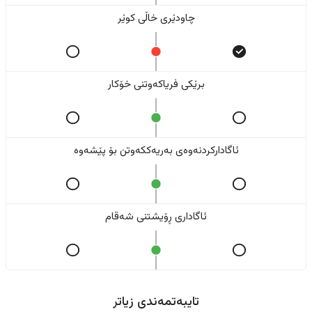
چاودێری خاڵی کوێر
برێکی فریاکەوتنی خۆکار
ئاگادارکردنەوەی بەریەککەوتن بۆ پێشەوە
ئاگاداری ڕۆیشتنی شەقام
تایبەتمەندی زیاتر