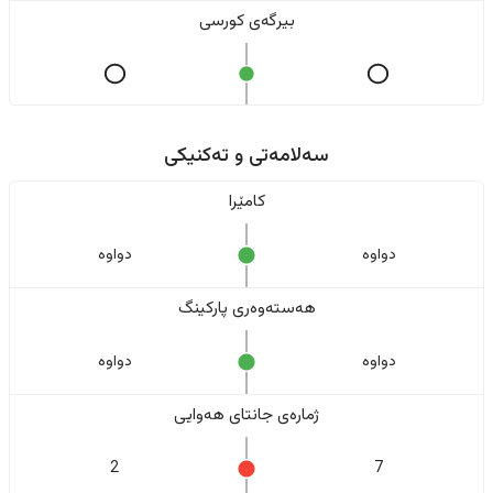
بیرگەی کورسی
سەلامەتی و تەکنیکی
کامێرا
دواوە
دواوە
هەستەوەری پارکینگ
دواوە
دواوە
ژمارەی جانتای هەوایی
2
7