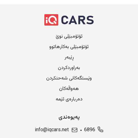
ئۆتۆمبێلی نوێ
ئۆتۆمبێلی بەکارهاتوو
ڕێبەر
بەراوردکردن
وێستگەکانی شەحنکردن
هەواڵەکان
دەربارەی ئێمە
پەیوەندی
info@iqcars.net
6896