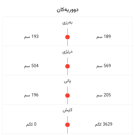
دووریەکان
بەرزی
189 سم
193 سم
درێژی
569 سم
504 سم
پانی
205 سم
196 سم
کێش
3629 کگم
0 کگم