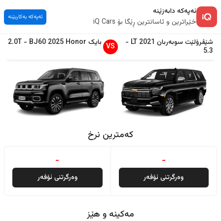
ئەپەکە دابەزێنە
ئەپەکە بەکاربێنە
خێراترین و ئاسانترین ڕێگا بۆ iQ Cars
شێڤرۆلێت
سوبەربان
2021
LT
-
بایک
Honor
2025
BJ60
-
2.0T
VS
5.3
کەمترین نرخ
-
-
وەرگرتنی ئۆفەر
وەرگرتنی ئۆفەر
مەکینە و هێز