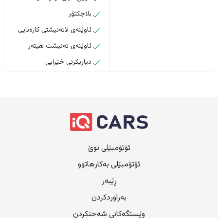
بلاجکتۆر
ئاوێنەی لاتەنیشتی کارەبایی
ئاوێنەی تەنیشت هیتەر
دیاریکرنی خێرایی
ئۆتۆمبێلی نوێ
ئۆتۆمبێلی بەکارهاتوو
ڕێبەر
بەراوردکردن
وێستگەکانی شەحنکردن