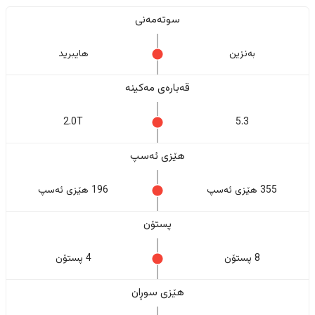
سوتەمەنی
بەنزین
هایبرید
قەبارەی مەکینە
2.0T
5.3
هێزی ئەسپ
355 هێزی ئەسپ
196 هێزی ئەسپ
پستۆن
8 پستۆن
4 پستۆن
هێزی سوڕان