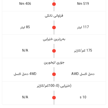
406 Nm
519 Nm
فراوانی تانکی
117 لیتر
85 لیتر
بەرزترین خێرایی
175 کم/کاژێر
N/A
جۆری لێخورین
دەبڵ اکسل AWD
4WD دەبڵ اکسل
(خێرایی (0-100کم/کاژێر
N/A
10 s