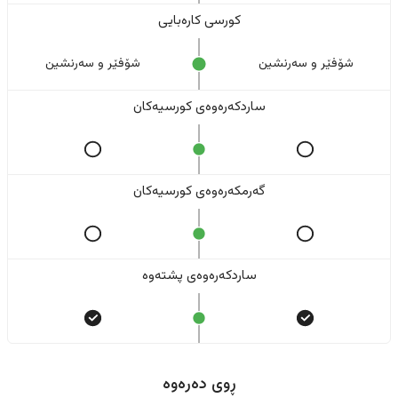
کورسی کارەبایی
شۆفێر و سەرنشین
شۆفێر و سەرنشین
ساردکەرەوەی کورسیەکان
گەرمکەرەوەی کورسیەکان
ساردکەرەوەی پشتەوە
ڕوی دەرەوە