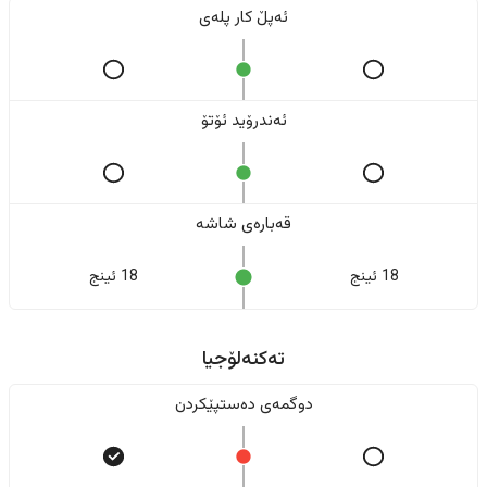
ئەپڵ کار پلەی
ئەندرۆید ئۆتۆ
قەبارەی شاشە
18 ئینج
18 ئینج
تەکنەلۆجیا
دوگمەی دەستپێکردن