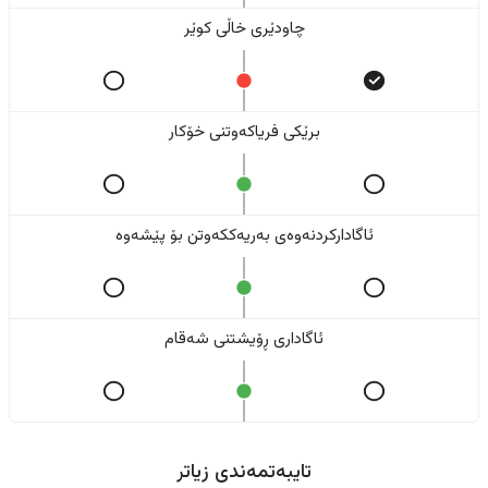
چاودێری خاڵی کوێر
برێکی فریاکەوتنی خۆکار
ئاگادارکردنەوەی بەریەککەوتن بۆ پێشەوە
ئاگاداری ڕۆیشتنی شەقام
تایبەتمەندی زیاتر