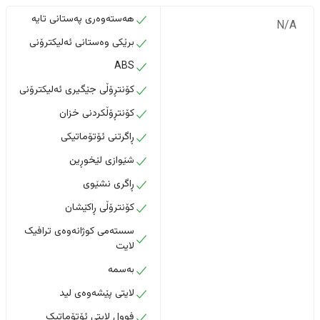
هەستەوەری پەستانی تایە
N/A
برێکی وەستانی ئەلیکترۆنی
ABS
کۆنتڕۆڵی جێگیری ئەلیکترۆنی
کۆنتڕۆڵکردنی خزان
ڕاگرتنی ئۆتۆماتیکی
شێوازی لێخوڕین
ڕاگری نشێوی
کۆنترۆڵی ڕاکێشان
سستەمی کوژانەوەی ترافیک
لایت
بەسمە
لایتی پێشەوەی لید
فوول لایتی ئۆتۆماتیک