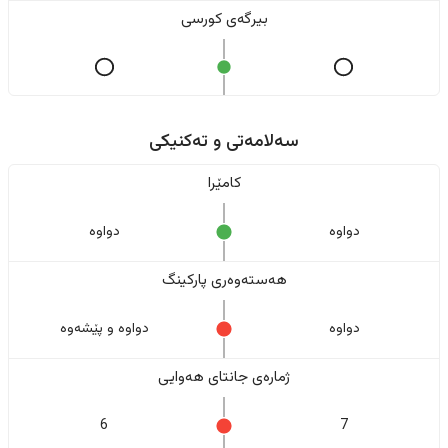
بیرگەی کورسی
سەلامەتی و تەکنیکی
کامێرا
دواوە
دواوە
هەستەوەری پارکینگ
دواوە
دواوە و پێشەوە
ژمارەی جانتای هەوایی
6
7