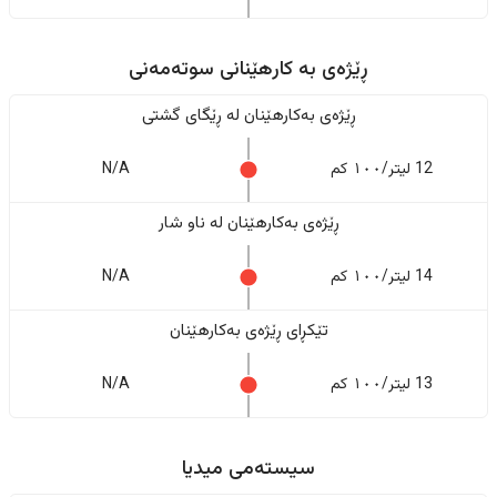
ڕێژەى به کارهێنانی سوتەمەنی
ڕێژەى بەکارهێنان له ڕێگای گشتی
12 لیتر/١٠٠ کم
N/A
ڕێژەى بەکارهێنان له ناو شار
14 لیتر/١٠٠ کم
N/A
تێکڕای ڕێژەى بەکارهێنان
13 لیتر/١٠٠ کم
N/A
سیستەمی میدیا