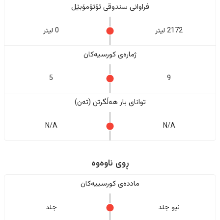
فراوانی سندوقی ئۆتۆمۆبێل
2172 لیتر
0 لیتر
ژمارەی کورسیەکان
5
9
تواناى بار هەڵگرتن (تەن)
N/A
N/A
ڕوی ناوەوە
ماددەی کورسییەکان
نیو جلد
جلد