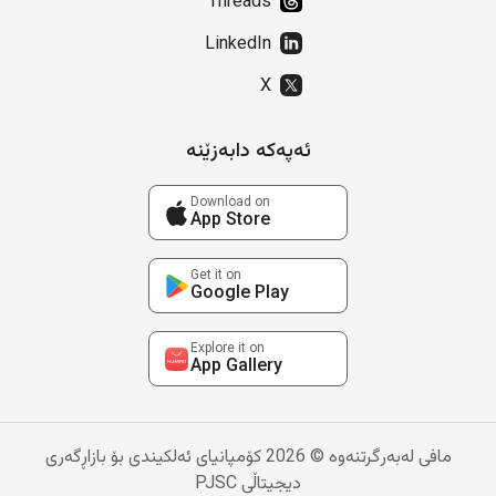
Threads
LinkedIn
X
ئەپەکە دابەزێنە
Download on
App Store
Get it on
Google Play
Explore it on
App Gallery
مافی لەبەرگرتنەوە © 2026 کۆمپانیای ئەلکیندی بۆ بازاڕگەری
دیجیتاڵی PJSC