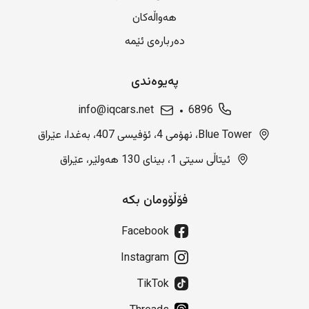
هەواڵەکان
دەربارەی ئێمە
پەیوەندی
info@iqcars.net
6896
Blue Tower، نهۆمی 4، ئۆفیسی 407، بەغدا، عێراق
ئیتاڵی سیتی 1، بینای 130 هەولێر، عێراق
فۆڵۆومان بکە
Facebook
Instagram
TikTok