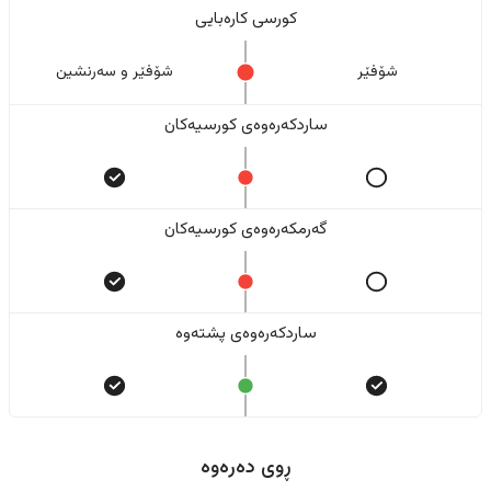
کورسی کارەبایی
شۆفێر
شۆفێر و سەرنشین
ساردکەرەوەی کورسیەکان
گەرمکەرەوەی کورسیەکان
ساردکەرەوەی پشتەوە
ڕوی دەرەوە