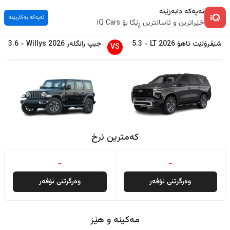
ئەپەکە دابەزێنە
ئەپەکە بەکاربێنە
خێراترین و ئاسانترین ڕێگا بۆ iQ Cars
شێڤرۆلێت
تاهۆ
2026
LT
-
5.3
جیپ
رانگلەر
2026
Willys
-
3.6
VS
کەمترین نرخ
-
-
وەرگرتنی ئۆفەر
وەرگرتنی ئۆفەر
مەکینە و هێز