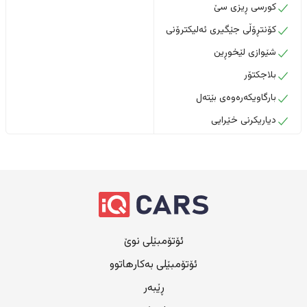
کورسی ڕیزی سێ
کۆنتڕۆڵی جێگیری ئەلیکترۆنی
شێوازی لێخوڕین
بلاجکتۆر
بارگاویکەرەوەی بێتەل
دیاریکرنی خێرایی
ئۆتۆمبێلی نوێ
ئۆتۆمبێلی بەکارهاتوو
ڕێبەر