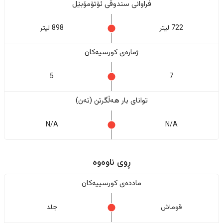
فراوانی سندوقی ئۆتۆمۆبێل
722 لیتر
898 لیتر
ژمارەی کورسیەکان
5
7
تواناى بار هەڵگرتن (تەن)
N/A
N/A
ڕوی ناوەوە
ماددەی کورسییەکان
قوماش
جلد