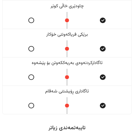
چاودێری خاڵی کوێر
برێکی فریاکەوتنی خۆکار
ئاگادارکردنەوەی بەریەککەوتن بۆ پێشەوە
ئاگاداری ڕۆیشتنی شەقام
تایبەتمەندی زیاتر