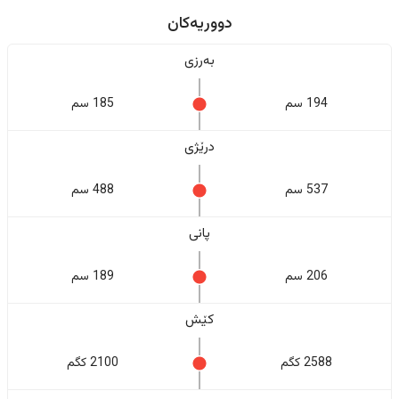
دووریەکان
بەرزی
194 سم
185 سم
درێژی
537 سم
488 سم
پانی
206 سم
189 سم
کێش
2588 کگم
2100 کگم