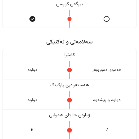
بیرگەی کورسی
سەلامەتی و تەکنیکی
کامێرا
هەموو-دەوروبەر
دواوە
هەستەوەری پارکینگ
دواوە و پێشەوە
دواوە
ژمارەی جانتای هەوایی
6
7