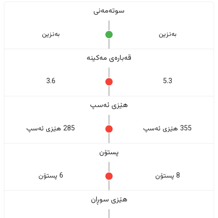
سوتەمەنی
بەنزین
بەنزین
قەبارەی مەکینە
3.6
5.3
هێزی ئەسپ
355 هێزی ئەسپ
285 هێزی ئەسپ
پستۆن
8 پستۆن
6 پستۆن
هێزی سوڕان