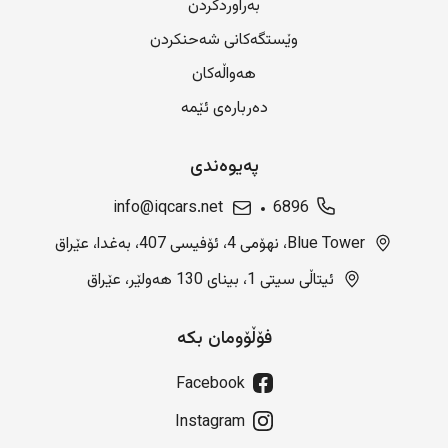
بەراوردکردن
وێستگەکانی شەحنکردن
هەواڵەکان
دەربارەی ئێمە
پەیوەندی
info@iqcars.net
6896
Blue Tower، نهۆمی 4، ئۆفیسی 407، بەغدا، عێراق
ئیتاڵی سیتی 1، بینای 130 هەولێر، عێراق
فۆڵۆومان بکە
Facebook
Instagram