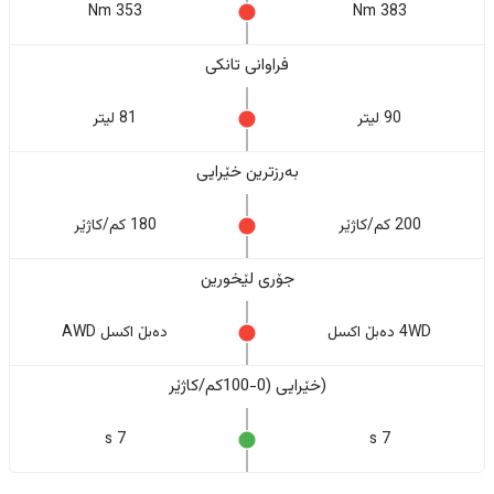
353 Nm
383 Nm
فراوانی تانکی
90 لیتر
81 لیتر
بەرزترین خێرایی
200 کم/کاژێر
180 کم/کاژێر
جۆری لێخورین
4WD دەبڵ اکسل
دەبڵ اکسل AWD
(خێرایی (0-100کم/کاژێر
7 s
7 s