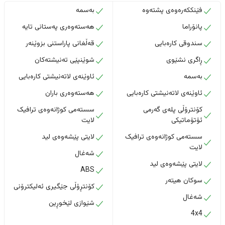
فێنککەرەوەی پشتەوە
بەسمە
پانۆراما
هەستەوەری پەستانی تایە
سندوقی کارەبایی
قەڵغانی پاراستنی بزوێنەر
ڕاگری نشێوی
شوێنپێی تەنیشتەکان
بەسمە
ئاوێنەی لاتەنیشتی کارەبایی
ئاوێنەی لاتەنیشتی کارەبایی
هەستەوەری باران
کۆنترۆڵی پلەی گەرمی
سستەمی کوژانەوەی ترافیک
ئۆتۆماتیکی
لایت
سستەمی کوژانەوەی ترافیک
لایتی پێشەوەی لید
لایت
شەغال
لایتی پێشەوەی لید
ABS
سوکان هیتەر
کۆنتڕۆڵی جێگیری ئەلیکترۆنی
شەغال
شێوازی لێخوڕین
4x4