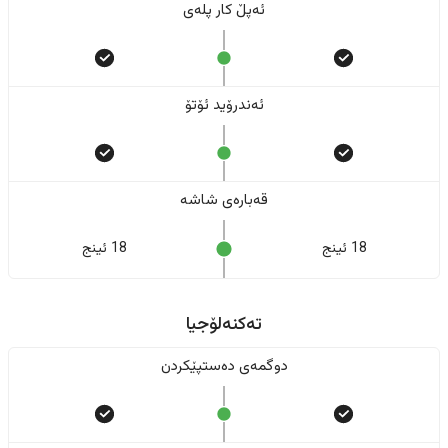
ئەپڵ کار پلەی
ئەندرۆید ئۆتۆ
قەبارەی شاشە
18 ئینج
18 ئینج
تەکنەلۆجیا
دوگمەی دەستپێکردن