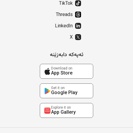
TikTok
Threads
LinkedIn
X
ئەپەکە دابەزێنە
Download on
App Store
Get it on
Google Play
Explore it on
App Gallery